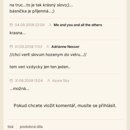
na truc...to je tak krásný slovo;)...
básnička je příjemná...;)
04.09.2008 22:09
Me and you and all the others
krasna...
01.09.2008 11:53
Adrianne Nesser
//chci verit slovum hozenym do vetru...//
tem veri vzdycky jen ten jeden..
31.08.2008 13:04
Azure Sky
...možná...
Pokud chcete vložit komentář, musíte se přihlásit.
tisk
podobná díla