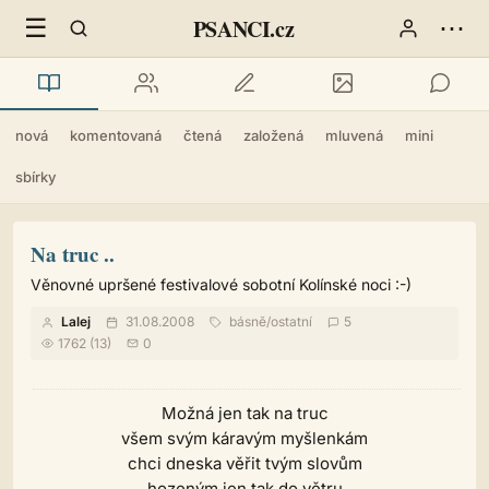
☰
⋯
PSANCI.cz
nová
komentovaná
čtená
založená
mluvená
mini
sbírky
Na truc ..
Věnovné upršené festivalové sobotní Kolínské noci :-)
Lalej
31.08.2008
básně
/
ostatní
5
1762 (13)
0
Možná jen tak na truc
všem svým káravým myšlenkám
chci dneska věřit tvým slovům
hozeným jen tak do větru