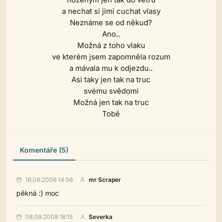
a nechat si jimi cuchat vlasy
Neznáme se od někud?
Ano..
Možná z toho vlaku
ve kterém jsem zapomněla rozum
a mávala mu k odjezdu..
Asi taky jen tak na truc
svému svědomi
Možná jen tak na truc
Tobě
Komentáře (5)
18.09.2008 14:56
mr Scraper
pěkná :) moc
08.09.2008 18:15
Severka