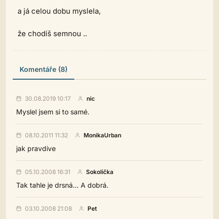
a já celou dobu myslela,
že chodíš semnou ..
Komentáře (8)
30.08.2019 10:17
nic
Myslel jsem si to samé.
08.10.2011 11:32
MonikaUrban
jak pravdive
05.10.2008 16:31
Sokolička
Tak tahle je drsná... A dobrá.
03.10.2008 21:08
Pet