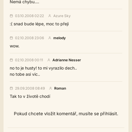
Nemá chybu....
03.10.2008 02:22
Azure Sky
:( snad bude lépe, moc to přeji
02.10.2008 23:06
melody
wow.
02.10.2008 00:11
Adrianne Nesser
no to je husty! to mi vyrazilo dech..
no tobe asi vic..
29.09.2008 08:49
Roman
Tak to v životě chodí
Pokud chcete vložit komentář, musíte se přihlásit.