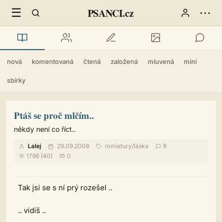
☰
⋯
PSANCI.cz
nová
komentovaná
čtená
založená
mluvená
mini
sbírky
Ptáš se proč mlčím..
někdy není co říct..
Lalej
29.09.2008
miniatury
/
láska
8
1796 (40)
0
Tak jsi se s ní prý rozešel ..
.. vidíš ..