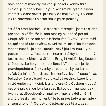
Sám nad tím mnohdy rozvažuji, nakolik konkrétní a
exaktní je nutné v haiku být, a kde už jde ryze o osobní
interest v dané oblasti prosáklý do mojí tvorby. Uvidíme,
jak to zarezonuje i s ostatními a jejich pohledy.
"strážní hrad Ralsko" - z hlediska místopisu jsem text sice
pochopil a věřím, že jsi tam rostliny skutečně potkal.
Chápu též, že se tak stalo během léta (květy), které máš
nejspíše také rád (květy.. :). Ani tak mi ale dílko jako celek
mnoho nesděluje a neukazuje. Když jdu krajinou, kytek
potkávám tucty. Takže s trochou nadsázky lze podobný
text napsat klidně i na Střední Brdy, Křívoklátsko, Krušné
či Doupovské hory apod. po libosti. Všude tam je dost
pravděpodobné, že zvonky a rozchodníky potkáme,
avšak žádná z těch oblastí jimi není vysloveně specifická.
Pokud by šlo o situaci, kde využiješ rostlinu, které je v
místě endemitem (jeřáb barrandienský v Českém krasu :)
nebo je pro danou lokalitu specifickou dominantou, pak
bych pravděpodobně vnímal text jinak a viděl v něm i
určitý přesah. Ten moment: "Je to právě tady a ne jinde -
a jsem u toho..!" Od boku (částečně odžité a z části