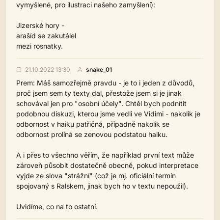
vymyšlené, pro ilustraci našeho zamyšlení):
Jizerské hory -
arašíd se zakutálel
mezi rosnatky.
21.10.2022 13:30
snake_01
Prem: Máš samozřejmě pravdu - je to i jeden z důvodů,
proč jsem sem ty texty dal, přestože jsem si je jinak
schovával jen pro "osobní účely". Chtěl bych podnítit
podobnou diskuzi, kterou jsme vedli ve Vidimi - nakolik je
odbornost v haiku patřičná, případně nakolik se
odbornost prolíná se zenovou podstatou haiku.
A i přes to všechno věřím, že například první text může
zároveň působit dostatečně obecně, pokud interpretace
vyjde ze slova "strážní" (což je mj. oficiální termín
spojovaný s Ralskem, jinak bych ho v textu nepoužil).
Uvidíme, co na to ostatní.