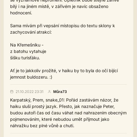
bílý i na jiném místě, v zářivém je navíc obsaženo
hodnocení.
Sama mívám při vepsání místopisu do textu sklony k
zachycování atrakcí:
Na Křemešníku -
z batohu vytahuje
šišku turisťáku.
Ať je to jakkoliv prožité, v haiku by to byla do očí bijící
jemnost buldozeru. :)
21.10.2022 23:31
Můra73
Karpatský, Prem, snake_01: Pořád zastávám názor, že
haiku sluší prostý jazyk. Přesto, jak naznačuje Peter,
budou autoři čas od času váhat nad nahrazením obecným
pojmenováním, které nebudou umět přijmout jako
náhražku bez plné vůně a chuti.