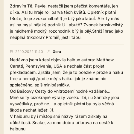
Zdravím Tě, Pavle, nestačil jsem přečíst komentáře, jen
dílka. Asi tu hraje roli barva těch květů. Opletník plotní
(Bože, to je zvukomalba!!!) je bílý jako labuť. Ale Ty máš
asi na mysli nějaký podnik U Labutě? Zvonek broskvolistý
je nádherně modrý, rozchodník bílý je bílý.Stráží hrad jako
neúplná trikolora? Promiň, jestli tápu.
22.10.2022 11:40
Gora
Nedávno jsem kdesi objevila haibun autora: Matthew
Caretti, Pennsylvania, USA a nechala část projet
překladačem. Zjistila jsem, že je to poezie v próze a haiku
free a nemají /podle mě/ s haiku, jak je známe nic
společného, spíš minibásničky.
Od Bašoovy Cesty do vnitrozemí hodně vzdálené...
Mně se ty cizokrajné výrazy vcelku líbí, i u Santóky jsou
vysvětlivky, proč ne... a opletník plotní by byla věčná
škoda nechat ležet:-)).
V haibunu by i místopisné názvy rázem získaly na
důležitosti. Snake, za mne dobrá příprava na cestě k
haibunu.