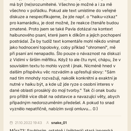
má být (ne)srozumitelné. Všechno je možné a i za mě
všechno v pořádku. Pokud ale text umístíme do veřejné
diskuze a nespecifikujeme, že jde např. o "haiku-vzkaz"
pro kamarádku, je dost možné, že reakce čtenáře budou
zmatené. Proto jsem se také Pavla dotázal na kontext
haibunového psaní, které jsem k dílkům a jejich pochopení
postrádal. Že by tudíž text komentáře mohl někdo vnímat
jako hodnocení topolovky, coby příklad "ohromení", mě
při psaní ani nenapadlo. Šlo pouze o návaznost na diskuzi
z Vidimi v širším měřítku. Když to ale čtu nyní, chápu, že v
souvislém textu to mohlo vyznít i jinak. Nicméně hned v
dalším příspěvku věc rozvádím a upřesňuji slovy: "Sám
nad tím mnohdy rozvažuji, nakolik konkrétní a exaktní je
nutné v haiku být, a kde už jde ryze o osobní interes v
dané oblasti prosáklý do mojí tvorby." Tak či onak budu
pro příště více dbát na odstavce a navazující věty, abych
případným nedorozuměním předešel. A pokud to snad
vyznělo nepatřičně, nabízím svoji omluvu... 0:)
21.10.2022 19:43
snake_01
Můra73: Souhlasím, ostatně i (některá) stará japonská