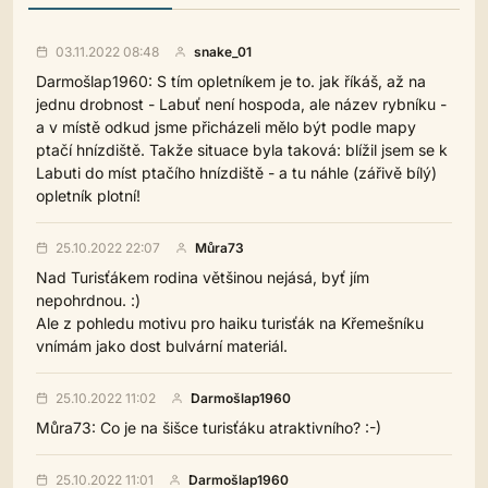
03.11.2022 08:48
snake_01
Darmošlap1960: S tím opletníkem je to. jak říkáš, až na
jednu drobnost - Labuť není hospoda, ale název rybníku -
a v místě odkud jsme přicházeli mělo být podle mapy
ptačí hnízdiště. Takže situace byla taková: blížil jsem se k
Labuti do míst ptačího hnízdiště - a tu náhle (zářivě bílý)
opletník plotní!
25.10.2022 22:07
Můra73
Nad Turisťákem rodina většinou nejásá, byť jím
nepohrdnou. :)
Ale z pohledu motivu pro haiku turisťák na Křemešníku
vnímám jako dost bulvární materiál.
25.10.2022 11:02
Darmošlap1960
Můra73: Co je na šišce turisťáku atraktivního? :-)
25.10.2022 11:01
Darmošlap1960