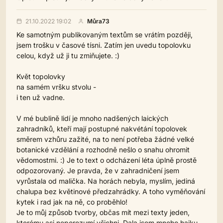
21.10.2022 19:02
Můra73
Ke samotným publikovaným textům se vrátím později,
jsem trošku v časové tísni. Zatím jen uvedu topolovku
celou, když už ji tu zmiňujete. :)
Květ topolovky
na samém vršku stvolu -
i ten už vadne.
V mé bublině lidí je mnoho nadšených laických
zahradníků, kteří mají postupné nakvétání topolovek
směrem vzhůru zažité, na to není potřeba žádné velké
botanické vzdělání a rozhodně nešlo o snahu ohromit
vědomostmi. :) Je to text o odcházení léta úplně prostě
odpozorovaný. Je pravda, že v zahradničení jsem
vyrůstala od malička. Na horách nebyla, myslím, jediná
chalupa bez květinové předzahrádky. A toho vyměňování
kytek i rad jak na ně, co proběhlo!
Je to můj způsob tvorby, občas mít mezi texty jeden,
kterému asi neporozumí všichni. Dala jsem mnoho haiku