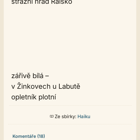
strážní hrad Ralsko
zářivě bílá –
v Žinkovech u Labutě
opletník plotní
Ze sbírky:
Haiku
Komentáře (18)