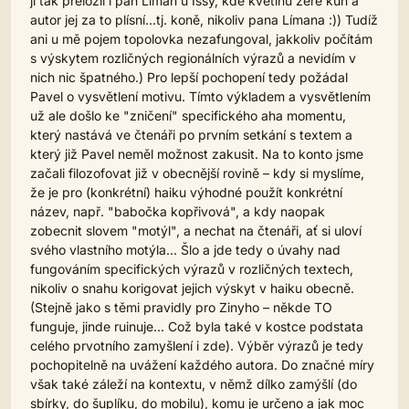
jí tak přeložil i pan Líman u Issy, kde květinu žere kůň a
autor jej za to plísní...tj. koně, nikoliv pana Límana :)) Tudíž
ani u mě pojem topolovka nezafungoval, jakkoliv počítám
s výskytem rozličných regionálních výrazů a nevidím v
nich nic špatného.) Pro lepší pochopení tedy požádal
Pavel o vysvětlení motivu. Tímto výkladem a vysvětlením
už ale došlo ke "zničení" specifického aha momentu,
který nastává ve čtenáři po prvním setkání s textem a
který již Pavel neměl možnost zakusit. Na to konto jsme
začali filozofovat již v obecnější rovině – kdy si myslíme,
že je pro (konkrétní) haiku výhodné použít konkrétní
název, např. "babočka kopřivová", a kdy naopak
zobecnit slovem "motýl", a nechat na čtenáři, ať si uloví
svého vlastního motýla... Šlo a jde tedy o úvahy nad
fungováním specifických výrazů v rozličných textech,
nikoliv o snahu korigovat jejich výskyt v haiku obecně.
(Stejně jako s těmi pravidly pro Zinyho – někde TO
funguje, jinde ruinuje... Což byla také v kostce podstata
celého prvotního zamyšlení i zde). Výběr výrazů je tedy
pochopitelně na uvážení každého autora. Do značné míry
však také záleží na kontextu, v němž dílko zamýšlí (do
sbírky, do šuplíku, do mobilu), komu je určeno a jak moc