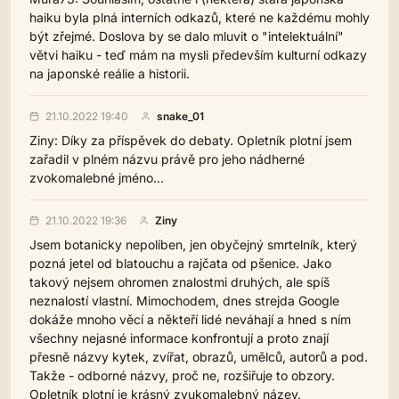
haiku byla plná interních odkazů, které ne každému mohly
být zřejmé. Doslova by se dalo mluvit o "intelektuální"
větvi haiku - teď mám na mysli především kulturní odkazy
na japonské reálie a historii.
21.10.2022 19:40
snake_01
Ziny: Díky za příspěvek do debaty. Opletník plotní jsem
zařadil v plném názvu právě pro jeho nádherné
zvokomalebné jméno...
21.10.2022 19:36
Ziny
Jsem botanicky nepolíben, jen obyčejný smrtelník, který
pozná jetel od blatouchu a rajčata od pšenice. Jako
takový nejsem ohromen znalostmi druhých, ale spíš
neznalostí vlastní. Mimochodem, dnes strejda Google
dokáže mnoho věcí a někteří lidé neváhají a hned s ním
všechny nejasné informace konfrontují a proto znají
přesně názvy kytek, zvířat, obrazů, umělců, autorů a pod.
Takže - odborné názvy, proč ne, rozšiřuje to obzory.
Opletník plotní je krásný zvukomalebný název.