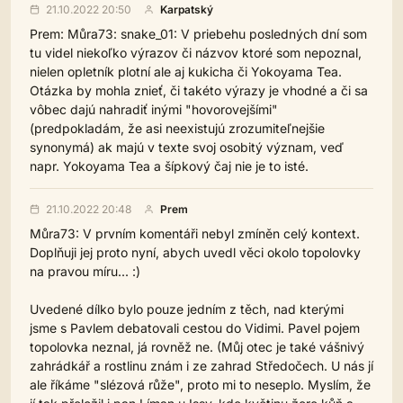
21.10.2022 20:50
Karpatský
Prem: Můra73: snake_01: V priebehu posledných dní som
tu videl niekoľko výrazov či názvov ktoré som nepoznal,
nielen opletník plotní ale aj kukicha či Yokoyama Tea.
Otázka by mohla znieť, či takéto výrazy je vhodné a či sa
vôbec dajú nahradiť inými "hovorovejšími"
(predpokladám, že asi neexistujú zrozumiteľnejšie
synonymá) ak majú v texte svoj osobitý význam, veď
napr. Yokoyama Tea a šípkový čaj nie je to isté.
21.10.2022 20:48
Prem
Můra73: V prvním komentáři nebyl zmíněn celý kontext.
Doplňuji jej proto nyní, abych uvedl věci okolo topolovky
na pravou míru... :)
Uvedené dílko bylo pouze jedním z těch, nad kterými
jsme s Pavlem debatovali cestou do Vidimi. Pavel pojem
topolovka neznal, já rovněž ne. (Můj otec je také vášnivý
zahrádkář a rostlinu znám i ze zahrad Středočech. U nás jí
ale říkáme "slézová růže", proto mi to neseplo. Myslím, že