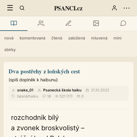
☰
⋯
PSANCI.cz
nová
komentovaná
čtená
založená
mluvená
mini
sbírky
Dva postřehy z loňských cest
(spíš doplněk k haibunu)
snake_01
Psanecká škola haiku
21.10.2022
básně
/
haiku
18
521 (17)
0
rozchodník bílý
a zvonek broskvolistý –