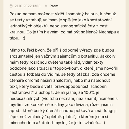
21.10.2022 13:13
Prem
Pokud nemám možnost vidět i samotný haibun, k němuž
se texty vztahují, vnímám je spíš jen jako konstatování
jednotlivých objektů, nebo stenografické črty z cest
krajinou. Co je tím hlavním, co má být sděleno? Nechápu a
tápu... :)
Mimo to, řekl bych, že příliš odborné výrazy zde budou
srozumitelné jen vážným zájemcům o botaniku. Jakkoliv
mám tedy rozličnou květenu také rád, vidím texty
podobně jako situaci s "topolovkou", o které jsme hovořili
cestou z fotbalu do Vidimi. Je tedy otázka, zda chceme
čtenáře ohromit našimi znalostmi, nebo mu nabídnout
text, který bude s větší pravděpodobností schopen
"extrahovat" a uchopit. Je mi jasné, že 100% je
nedosažitelných (víc toho neznám, než znám), nicméně si
myslím, že konkrétně rostliny jako divizna, růže, jasmín
apod., které český čtenář snadno potkává a zná, fungují
lépe, než zmíněný "opletník plotní", o kterém jsem si
mimochodem až doteď myslel, že je to svlačeč... :)