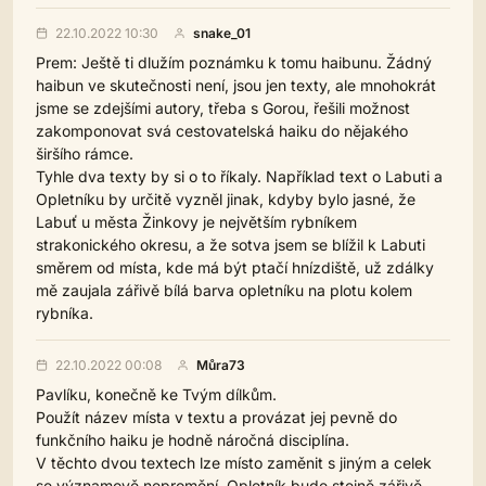
22.10.2022 10:30
snake_01
Prem: Ještě ti dlužím poznámku k tomu haibunu. Žádný
haibun ve skutečnosti není, jsou jen texty, ale mnohokrát
jsme se zdejšími autory, třeba s Gorou, řešili možnost
zakomponovat svá cestovatelská haiku do nějakého
širšího rámce.
Tyhle dva texty by si o to říkaly. Například text o Labuti a
Opletníku by určitě vyzněl jinak, kdyby bylo jasné, že
Labuť u města Žinkovy je největším rybníkem
strakonického okresu, a že sotva jsem se blížil k Labuti
směrem od místa, kde má být ptačí hnízdiště, už zdálky
mě zaujala zářivě bílá barva opletníku na plotu kolem
rybníka.
22.10.2022 00:08
Můra73
Pavlíku, konečně ke Tvým dílkům.
Použít název místa v textu a provázat jej pevně do
funkčního haiku je hodně náročná disciplína.
V těchto dvou textech lze místo zaměnit s jiným a celek
se významově nepromění. Opletník bude stejně zářivě