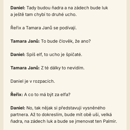
Daniel:
Tady budou ňadra a na zádech bude luk
a ještě tam chybí to druhé ucho.
Řeřix a Tamara Janů se podívají.
Tamara Janů:
To bude člověk, že ano?
Daniel:
Spíš elf, to ucho je špičaté.
Tamara Janů:
Z té dálky to nevidím.
Daniel je v rozpacích.
Řeřix:
A co to má být za elfa?
Daniel:
No, tak nějak si představuji vysněného
partnera. Až to dokreslím, bude mít obě uši, velká
ňadra, na zádech luk a bude se jmenovat ten Palmir.