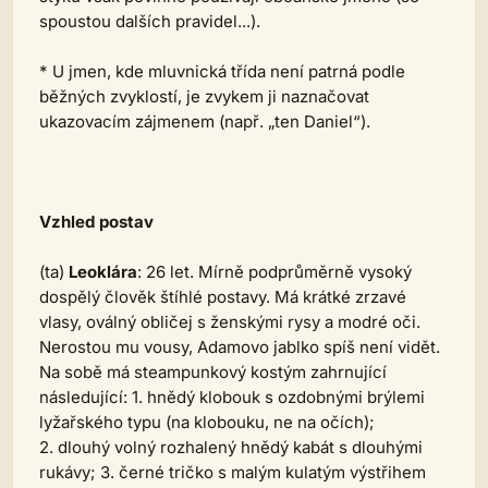
spoustou dalších pravidel...).
* U jmen, kde mluvnická třída není patrná podle
běžných zvyklostí, je zvykem ji naznačovat
ukazovacím zájmenem (např. „ten Daniel“).
Vzhled postav
(ta)
Leoklára
: 26 let. Mírně podprůměrně vysoký
dospělý člověk štíhlé postavy. Má krátké zrzavé
vlasy, oválný obličej s ženskými rysy a modré oči.
Nerostou mu vousy, Adamovo jablko spíš není vidět.
Na sobě má steampunkový kostým zahrnující
následující: 1. hnědý klobouk s ozdobnými brýlemi
lyžařského typu (na klobouku, ne na očích);
2. dlouhý volný rozhalený hnědý kabát s dlouhými
rukávy; 3. černé tričko s malým kulatým výstřihem