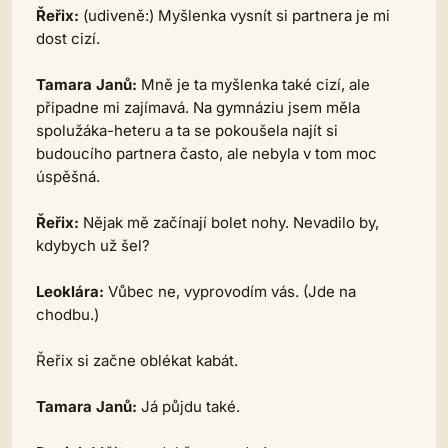
Řeřix:
(udiveně:)
Myšlenka vysnít si partnera je mi
dost cizí.
Tamara Janů:
Mně je ta myšlenka také cizí, ale
připadne mi zajímavá. Na gymnáziu jsem měla
spolužáka-heteru a ta se pokoušela najít si
budoucího partnera často, ale nebyla v tom moc
úspěšná.
Řeřix:
Nějak mě začínají bolet nohy. Nevadilo by,
kdybych už šel?
Leoklára:
Vůbec ne, vyprovodím vás.
(Jde na
chodbu.)
Řeřix si začne oblékat kabát.
Tamara Janů:
Já půjdu také.