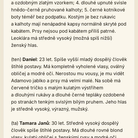
a ozdobným zlatým vzorkem; 4. dlouhé upnuté svisle
hnědo-černě pruhované kalhoty; 5. černé kotníkové
boty téměř bez podpatku. Kostým je bez rukavic
a kalhoty mají nenápadné kapsy normálně skryté pod
kabátem. Prsy nejsou pod kabátem příliš patrné.
Leoklára má středně vysoký (možná spíš nižší)
ženský hlas.
(ten)
Daniel
: 23 let. Spíše vyšší mladý dospělý člověk
štíhlé postavy. Má kompletně vyholené vlasy, oválný
obličej a modré oči. Nerostou mu vousy, je mu vidět
Adamovo jablko a prsy má velmi malé. Na sobě má
červené tričko s malým kulatým výstřihem
a dlouhými rukávy a dlouhé černé tepláky ozdobené
po stranách tenkým svislým bílým pruhem. Jeho hlas
je středně vysoký, výrazný, mužský.
(ta)
Tamara Janů
: 30 let. Středně vysoký dospělý
člověk spíše štíhlé postavy. Má dlouhé rovné blond
vlasy, kulatý obličej s ženskými rysy a modré oči.