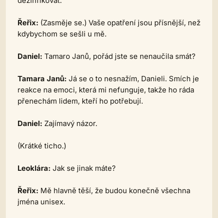
dezinfikovat.
Řeřix:
(Zasměje se.)
Vaše opatření jsou přísnější, než
kdybychom se sešli u mě.
Daniel:
Tamaro Janů, pořád jste se nenaučila smát?
Tamara Janů:
Já se o to nesnažím, Danieli. Smích je
reakce na emoci, která mi nefunguje, takže ho ráda
přenechám lidem, kteří ho potřebují.
Daniel:
Zajímavý názor.
(Krátké ticho.)
Leoklára:
Jak se jinak máte?
Řeřix:
Mě hlavně těší, že budou konečně všechna
jména unisex.