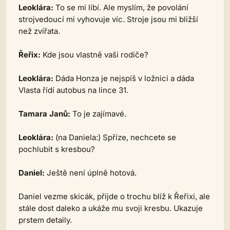
Leoklára:
To se mi líbí. Ale myslím, že povolání
strojvedoucí mi vyhovuje víc. Stroje jsou mi bližší
než zvířata.
Řeřix:
Kde jsou vlastně vaši rodiče?
Leoklára:
Dáda Honza je nejspíš v ložnici a dáda
Vlasta řídí autobus na lince 31.
Tamara Janů:
To je zajímavé.
Leoklára:
(na Daniela:)
Spříze, nechcete se
pochlubit s kresbou?
Daniel:
Ještě není úplně hotová.
Daniel vezme skicák, přijde o trochu blíž k Řeřixi, ale
stále dost daleko a ukáže mu svoji kresbu. Ukazuje
prstem detaily.