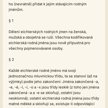
ho (nevratně) přidat k jejím stávajícím rodným
jménům.
§ 1
Dělení eichlerských rodných jmen na ženská,
mužská a obojetná se ruší. Všechna kodifikovaná
eichlerská rodná jména jsou nově přípustná pro
všechny pojmenovávané osoby.
§ 2
Každé eichlerské rodné jméno má svoji
jednoznačnou mluvnickou třídu, ta se stanoví (až na
výjimky) podle jeho zakončení: Jména zakončená -a,
-e, -é, -i, -í, -o a -x jsou třídy lesklé (z toho jen jména
zakončená -a a -e se skloňují, ostatní jsou
nesklonná); ostatní eichlerská rodná jména jsou třídy
matné měkké a skloňují se, existuje-li odpovídající