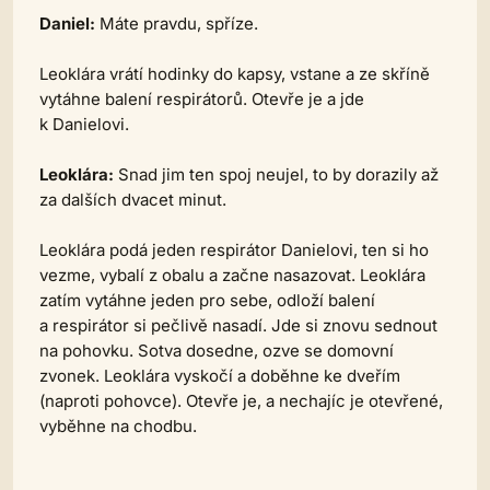
Daniel:
Máte pravdu, spříze.
Leoklára vrátí hodinky do kapsy, vstane a ze skříně
vytáhne balení respirátorů. Otevře je a jde
k Danielovi.
Leoklára:
Snad jim ten spoj neujel, to by dorazily až
za dalších dvacet minut.
Leoklára podá jeden respirátor Danielovi, ten si ho
vezme, vybalí z obalu a začne nasazovat. Leoklára
zatím vytáhne jeden pro sebe, odloží balení
a respirátor si pečlivě nasadí. Jde si znovu sednout
na pohovku. Sotva dosedne, ozve se domovní
zvonek. Leoklára vyskočí a doběhne ke dveřím
(naproti pohovce). Otevře je, a nechajíc je otevřené,
vyběhne na chodbu.