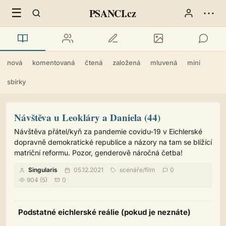
☰
⋯
PSANCI.cz
nová
komentovaná
čtená
založená
mluvená
mini
sbírky
Návštěva u Leokláry a Daniela (44)
Návštěva přátel/kyň za pandemie covidu-19 v Eichlerské
dopravně demokratické republice a názory na tam se blížící
matriční reformu. Pozor, genderově náročná četba!
Singularis
05.12.2021
scénáře
/
film
0
904 (5)
0
Podstatné eichlerské reálie (pokud je neznáte)