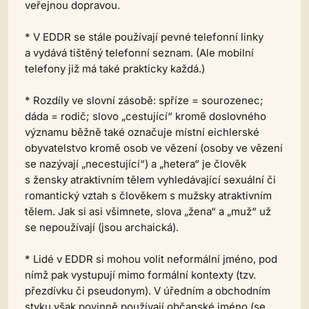
veřejnou dopravou.
* V EDDR se stále používají pevné telefonní linky
a vydává tištěný telefonní seznam. (Ale mobilní
telefony již má také prakticky každá.)
* Rozdíly ve slovní zásobě: spříze = sourozenec;
dáda = rodič; slovo „cestující“ kromě doslovného
významu běžně také označuje místní eichlerské
obyvatelstvo kromě osob ve vězení (osoby ve vězení
se nazývají „necestující“) a „hetera“ je člověk
s žensky atraktivním tělem vyhledávající sexuální či
romantický vztah s člověkem s mužsky atraktivním
tělem. Jak si asi všimnete, slova „žena“ a „muž“ už
se nepoužívají (jsou archaická).
* Lidé v EDDR si mohou volit neformální jméno, pod
nímž pak vystupují mimo formální kontexty (tzv.
přezdívku či pseudonym). V úředním a obchodním
styku však povinně používají občanské jméno (se