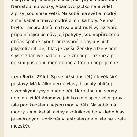
Nerostou mu vousy, Adamovo jablko není vidět
a prsy jsou spíše větší. Na sobě má světle modrý
zimní kabát a tmavomodré zimní kalhoty. Nenosí
brýle. Tamara Janů má trvale ustrnulý výraz tváře
připomínající úsměv; její pohyby jsou nepřirozené,
občas špatně synchronizované a chybí v nich
jakýkoliv cit. Její hlas je vyšší, ženský a lze v něm
slyšet zdánlivé nadšení, ale zní nepřirozeně a při
delším poslechu monotónně a trochu nepříjemně.
(ten)
Řeřix
: 27 let. Spíše nižší dospělý člověk širší
postavy. Má krátké černé vlasy, hranatý obličej
s ženskými rysy a hnědé oči. Nerostou mu vousy,
není mu vidět Adamovo jablko a má spíše větší prsy
(ale pod kabátem nejsou moc vidět). Na sobě má
modrý zimní kabát, džíny a kotníkové boty. Jeho hlas
je androgynní (ovlivněný testosteronem, ale ne zcela
mužský).