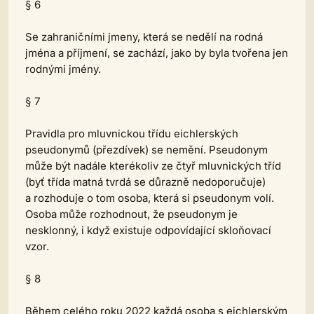
§ 6
Se zahraničními jmeny, která se nedělí na rodná
jména a příjmení, se zachází, jako by byla tvořena jen
rodnými jmény.
§ 7
Pravidla pro mluvnickou třídu eichlerských
pseudonymů (přezdívek) se nemění. Pseudonym
může být nadále kterékoliv ze čtyř mluvnických tříd
(byť třída matná tvrdá se důrazně nedoporučuje)
a rozhoduje o tom osoba, která si pseudonym volí.
Osoba může rozhodnout, že pseudonym je
nesklonný, i když existuje odpovídající skloňovací
vzor.
§ 8
Během celého roku 2022 každá osoba s eichlerským