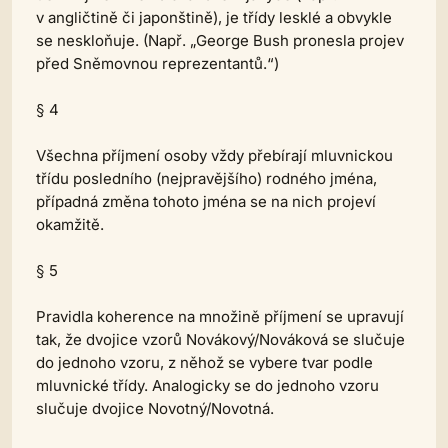
v angličtině či japonštině), je třídy lesklé a obvykle
se neskloňuje. (Např. „George Bush pronesla projev
před Sněmovnou reprezentantů.“)
§ 4
Všechna příjmení osoby vždy přebírají mluvnickou
třídu posledního (nejpravějšího) rodného jména,
případná změna tohoto jména se na nich projeví
okamžitě.
§ 5
Pravidla koherence na množině příjmení se upravují
tak, že dvojice vzorů Novákový/Nováková se slučuje
do jednoho vzoru, z něhož se vybere tvar podle
mluvnické třídy. Analogicky se do jednoho vzoru
slučuje dvojice Novotný/Novotná.