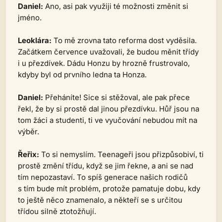
Daniel:
Ano, asi pak využiji té možnosti změnit si
jméno.
Leoklára:
To mě zrovna tato reforma dost vyděsila.
Začátkem července uvažovali, že budou měnit třídy
i u přezdívek. Dádu Honzu by hrozně frustrovalo,
kdyby byl od prvního ledna ta Honza.
Daniel:
Přeháníte! Sice si stěžoval, ale pak přece
řekl, že by si prostě dal jinou přezdívku. Hůř jsou na
tom žáci a studenti, ti ve vyučování nebudou mít na
výběr.
Řeřix:
To si nemyslím. Teenageři jsou přizpůsobiví, ti
prostě změní třídu, když se jim řekne, a ani se nad
tím nepozastaví. To spíš generace našich rodičů
s tím bude mít problém, protože pamatuje dobu, kdy
to ještě něco znamenalo, a někteří se s určitou
třídou silně ztotožňují.