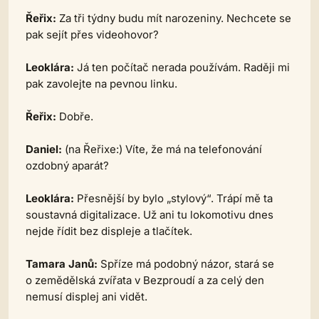
Řeřix:
Za tři týdny budu mít narozeniny. Nechcete se
pak sejít přes videohovor?
Leoklára:
Já ten počítač nerada používám. Raději mi
pak zavolejte na pevnou linku.
Řeřix:
Dobře.
Daniel:
(na Řeřixe:)
Víte, že má na telefonování
ozdobný aparát?
Leoklára:
Přesnější by bylo „stylový“. Trápí mě ta
soustavná digitalizace. Už ani tu lokomotivu dnes
nejde řídit bez displeje a tlačítek.
Tamara Janů:
Spříze má podobný názor, stará se
o zemědělská zvířata v Bezproudí a za celý den
nemusí displej ani vidět.