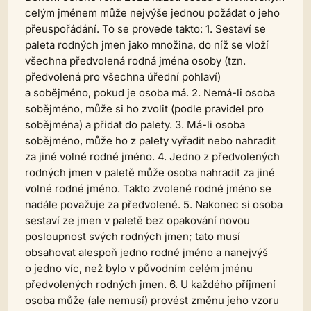
celým jménem může nejvýše jednou požádat o jeho
přeuspořádání. To se provede takto: 1. Sestaví se
paleta rodných jmen jako množina, do níž se vloží
všechna předvolená rodná jména osoby (tzn.
předvolená pro všechna úřední pohlaví)
a sobějméno, pokud je osoba má. 2. Nemá-li osoba
sobějméno, může si ho zvolit (podle pravidel pro
sobějména) a přidat do palety. 3. Má-li osoba
sobějméno, může ho z palety vyřadit nebo nahradit
za jiné volné rodné jméno. 4. Jedno z předvolených
rodných jmen v paletě může osoba nahradit za jiné
volné rodné jméno. Takto zvolené rodné jméno se
nadále považuje za předvolené. 5. Nakonec si osoba
sestaví ze jmen v paletě bez opakování novou
posloupnost svých rodných jmen; tato musí
obsahovat alespoň jedno rodné jméno a nanejvýš
o jedno víc, než bylo v původním celém jménu
předvolených rodných jmen. 6. U každého příjmení
osoba může (ale nemusí) provést změnu jeho vzoru