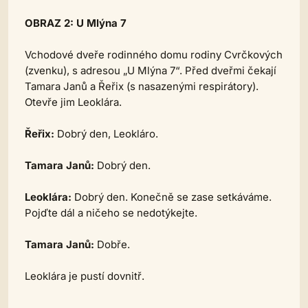
OBRAZ 2: U Mlýna 7
Vchodové dveře rodinného domu rodiny Cvrčkových
(zvenku), s adresou „U Mlýna 7“. Před dveřmi čekají
Tamara Janů a Řeřix (s nasazenými respirátory).
Otevře jim Leoklára.
Řeřix:
Dobrý den, Leokláro.
Tamara Janů:
Dobrý den.
Leoklára:
Dobrý den. Konečně se zase setkáváme.
Pojďte dál a ničeho se nedotýkejte.
Tamara Janů:
Dobře.
Leoklára je pustí dovnitř.