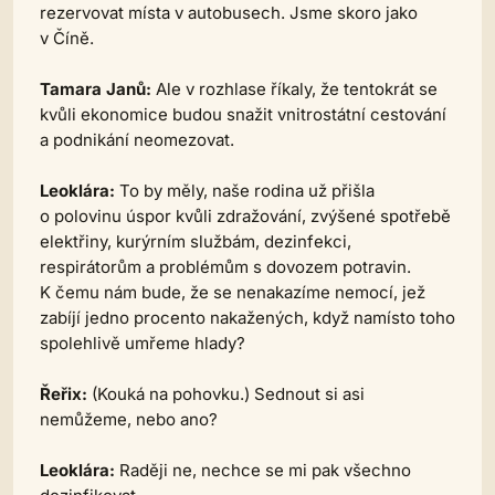
rezervovat místa v autobusech. Jsme skoro jako
v Číně.
Tamara Janů:
Ale v rozhlase říkaly, že tentokrát se
kvůli ekonomice budou snažit vnitrostátní cestování
a podnikání neomezovat.
Leoklára:
To by měly, naše rodina už přišla
o polovinu úspor kvůli zdražování, zvýšené spotřebě
elektřiny, kurýrním službám, dezinfekci,
respirátorům a problémům s dovozem potravin.
K čemu nám bude, že se nenakazíme nemocí, jež
zabíjí jedno procento nakažených, když namísto toho
spolehlivě umřeme hlady?
Řeřix:
(Kouká na pohovku.)
Sednout si asi
nemůžeme, nebo ano?
Leoklára:
Raději ne, nechce se mi pak všechno