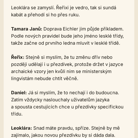
Leoklára se zamyslí. Řeřixi je vedro, tak si sundá
kabát a přehodí si ho přes ruku.
Tamara Janů:
Doprava Eichler jim půjde příkladem.
Podle nových pravidel bude jeho jméno lesklé třídy,
takže začne od prvního ledna mluvit v lesklé třídě.
Řeřix:
Stejně si myslím, že tu změnu dřív nebo
později udělají i u přezdívek, protože držet v jazyce
archaické vzory jen kvůli nim se ministerským
lingvistám nebude chtít věčně.
Daniel:
Já si myslím, že to nechají i do budoucna.
Zatím vždycky naslouchaly uživatelům jazyka
a spousta cestujících chce u přezdívky specifickou
třídu.
Leoklára:
Snad máte pravdu, spříze. Stejně by mě
zajímalo, jakou novou přezdívku by si dáda dala.