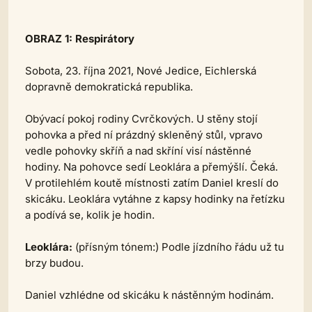
OBRAZ 1: Respirátory
Sobota, 23. října 2021, Nové Jedice, Eichlerská
dopravně demokratická republika.
Obývací pokoj rodiny Cvrčkových. U stěny stojí
pohovka a před ní prázdný skleněný stůl, vpravo
vedle pohovky skříň a nad skříní visí nástěnné
hodiny. Na pohovce sedí Leoklára a přemýšlí. Čeká.
V protilehlém koutě místnosti zatím Daniel kreslí do
skicáku. Leoklára vytáhne z kapsy hodinky na řetízku
a podívá se, kolik je hodin.
Leoklára:
(přísným tónem:)
Podle jízdního řádu už tu
brzy budou.
Daniel vzhlédne od skicáku k nástěnným hodinám.