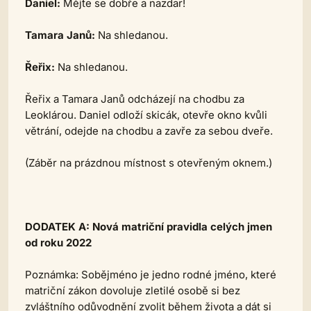
Daniel:
Mějte se dobře a nazdar!
Tamara Janů:
Na shledanou.
Řeřix:
Na shledanou.
Řeřix a Tamara Janů odcházejí na chodbu za
Leoklárou. Daniel odloží skicák, otevře okno kvůli
větrání, odejde na chodbu a zavře za sebou dveře.
(Záběr na prázdnou místnost s otevřeným oknem.)
DODATEK A: Nová matriční pravidla celých jmen
od roku 2022
Poznámka:
Sobějméno je jedno rodné jméno, které
matriční zákon dovoluje zletilé osobě si bez
zvláštního odůvodnění zvolit během života a dát si