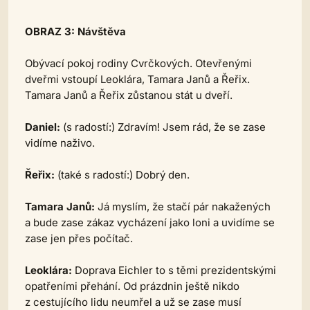
OBRAZ 3: Návštěva
Obývací pokoj rodiny Cvrčkových. Otevřenými
dveřmi vstoupí Leoklára, Tamara Janů a Řeřix.
Tamara Janů a Řeřix zůstanou stát u dveří.
Daniel:
(s radostí:)
Zdravím! Jsem rád, že se zase
vidíme naživo.
Řeřix:
(také s radostí:)
Dobrý den.
Tamara Janů:
Já myslím, že stačí pár nakažených
a bude zase zákaz vycházení jako loni a uvidíme se
zase jen přes počítač.
Leoklára:
Doprava Eichler to s těmi prezidentskými
opatřeními přehání. Od prázdnin ještě nikdo
z cestujícího lidu neumřel a už se zase musí