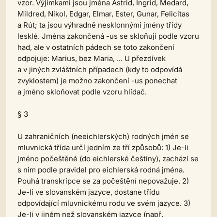
vzor. Výjimkami jsou jména Astrid, Ingrid, Medard,
Mildred, Nikol, Edgar, Elmar, Ester, Gunar, Felicitas
a Rút; ta jsou výhradně nesklonnými jmény třídy
lesklé. Jména zakončená -us se skloňují podle vzoru
had, ale v ostatních pádech se toto zakončení
odpojuje: Marius, bez Maria, ... U přezdívek
a v jiných zvláštních případech (kdy to odpovídá
zvyklostem) je možno zakončení -us ponechat
a jméno skloňovat podle vzoru hlídač.
§ 3
U zahraničních (neeichlerských) rodných jmén se
mluvnická třída určí jedním ze tří způsobů: 1) Je-li
jméno počeštěné (do eichlerské češtiny), zachází se
s nim podle pravidel pro eichlerská rodná jména.
Pouhá transkripce se za počeštění nepovažuje. 2)
Je-li ve slovanském jazyce, dostane třídu
odpovídající mluvnickému rodu ve svém jazyce. 3)
Je-li v jiném než slovanském jazyce (např.