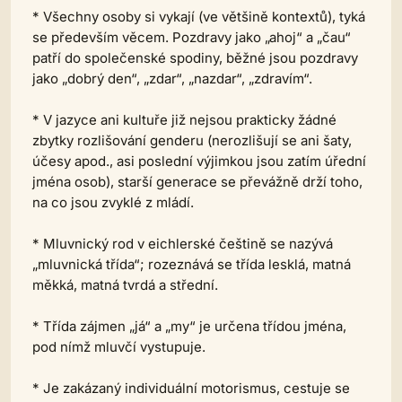
* Všechny osoby si vykají (ve většině kontextů), tyká
se především věcem. Pozdravy jako „ahoj“ a „čau“
patří do společenské spodiny, běžné jsou pozdravy
jako „dobrý den“, „zdar“, „nazdar“, „zdravím“.
* V jazyce ani kultuře již nejsou prakticky žádné
zbytky rozlišování genderu (nerozlišují se ani šaty,
účesy apod., asi poslední výjimkou jsou zatím úřední
jména osob), starší generace se převážně drží toho,
na co jsou zvyklé z mládí.
* Mluvnický rod v eichlerské češtině se nazývá
„mluvnická třída“; rozeznává se třída lesklá, matná
měkká, matná tvrdá a střední.
* Třída zájmen „já“ a „my“ je určena třídou jména,
pod nímž mluvčí vystupuje.
* Je zakázaný individuální motorismus, cestuje se