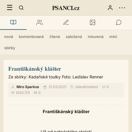
☰
⋯
PSANCI.cz
nová
komentovaná
čtená
založená
mluvená
mini
sbírky
Františkánský klášter
Ze sbírky: Kadaňské toulky Foto: Ladislav Renner
Miro Sparkus
21.03.2021
básně
/
ostatní
5
1053 (11)
0
Františkánský klášter
Už od patnáctého století