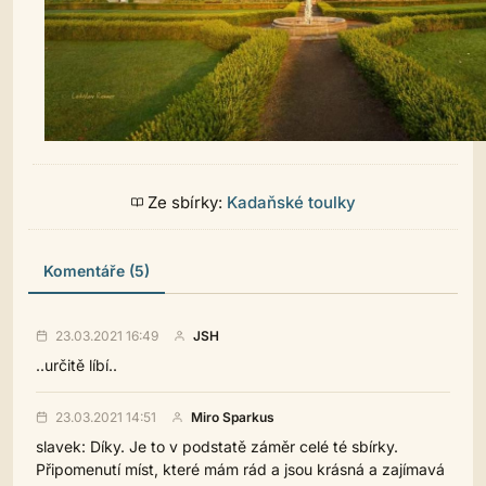
Ze sbírky:
Kadaňské toulky
Komentáře (5)
23.03.2021 16:49
JSH
..určitě líbí..
23.03.2021 14:51
Miro Sparkus
slavek: Díky. Je to v podstatě záměr celé té sbírky.
Připomenutí míst, které mám rád a jsou krásná a zajímavá