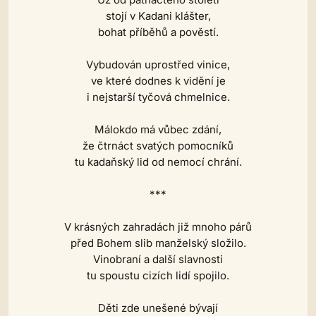
stojí v Kadani klášter,
bohat příběhů a pověstí.
Vybudován uprostřed vinice,
ve které dodnes k vidění je
i nejstarší tyčová chmelnice.
Málokdo má vůbec zdání,
že čtrnáct svatých pomocníků
tu kadaňský lid od nemocí chrání.
***
V krásných zahradách již mnoho párů
před Bohem slib manželský složilo.
Vinobraní a další slavnosti
tu spoustu cizích lidí spojilo.
Děti zde unešené bývají