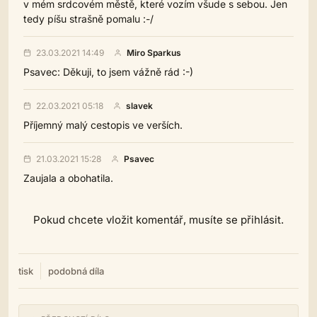
v mém srdcovém městě, které vozím všude s sebou. Jen
tedy píšu strašně pomalu :-/
23.03.2021 14:49
Miro Sparkus
Psavec: Děkuji, to jsem vážně rád :-)
22.03.2021 05:18
slavek
Příjemný malý cestopis ve verších.
21.03.2021 15:28
Psavec
Zaujala a obohatila.
Pokud chcete vložit komentář, musíte se přihlásit.
tisk
podobná díla