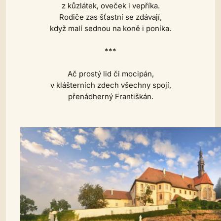
z kůzlátek, oveček i vepříka.
Rodiče zas šťastní se zdávají,
když malí sednou na koně i poníka.
***
Ač prostý lid či mocipán,
v klášterních zdech všechny spojí,
přenádherný Františkán.