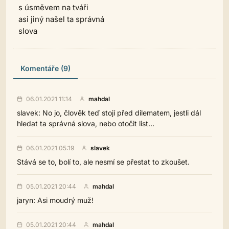
s úsměvem na tváři
asi jiný našel ta správná
slova
Komentáře (9)
06.01.2021 11:14
mahdal
slavek: No jo, člověk teď stojí před dilematem, jestli dál
hledat ta správná slova, nebo otočit list...
06.01.2021 05:19
slavek
Stává se to, bolí to, ale nesmí se přestat to zkoušet.
05.01.2021 20:44
mahdal
jaryn: Asi moudrý muž!
05.01.2021 20:44
mahdal