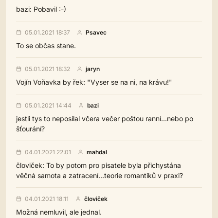
bazi: Pobavil :-)
05.01.2021 18:37
Psavec
To se občas stane.
05.01.2021 18:32
jaryn
Vojín Voňavka by řek: "Vyser se na ni, na krávu!"
05.01.2021 14:44
bazi
jestli tys to neposílal včera večer poštou ranní...nebo po
šťourání?
04.01.2021 22:01
mahdal
človiček: To by potom pro pisatele byla přichystána
věčná samota a zatracení...teorie romantiků v praxi?
04.01.2021 18:11
človiček
Možná nemluvil, ale jednal.