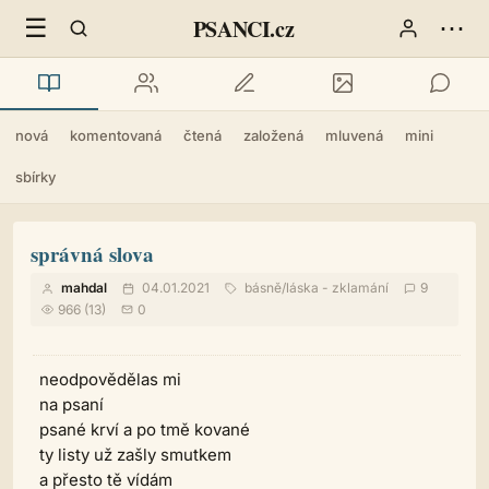
☰
⋯
PSANCI.cz
nová
komentovaná
čtená
založená
mluvená
mini
sbírky
správná slova
mahdal
04.01.2021
básně
/
láska - zklamání
9
966 (13)
0
neodpovědělas mi
na psaní
psané krví a po tmě kované
ty listy už zašly smutkem
a přesto tě vídám