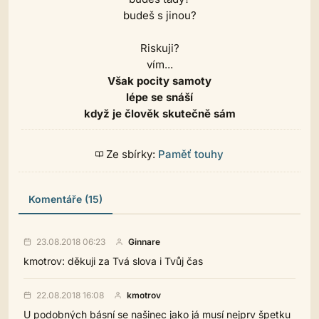
budeš s jinou?
Riskuji?
vím...
Však pocity samoty
lépe se snáší
když je člověk skutečně sám
Ze sbírky:
Paměť touhy
Komentáře (15)
23.08.2018 06:23
Ginnare
kmotrov: děkuji za Tvá slova i Tvůj čas
22.08.2018 16:08
kmotrov
U podobných básní se našinec jako já musí nejprv špetku