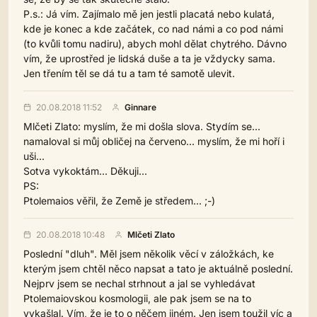
P.s.: Já vím. Zajímalo mě jen jestli placatá nebo kulatá,
kde je konec a kde začátek, co nad námi a co pod námi
(to kvůli tomu nadiru), abych mohl dělat chytrého. Dávno
vím, že uprostřed je lidská duše a ta je vždycky sama.
Jen třením těl se dá tu a tam té samotě ulevit.
20.08.2018 11:52
Ginnare
Mlčeti Zlato: myslím, že mi došla slova. Stydím se...
namaloval si můj obličej na červeno... myslím, že mi hoří i
uši...
Sotva vykoktám... Děkuji...
PS:
Ptolemaios věřil, že Země je středem... ;-)
20.08.2018 10:48
Mlčeti Zlato
Poslední "dluh". Měl jsem několik věcí v záložkách, ke
kterým jsem chtěl něco napsat a tato je aktuálně poslední.
Nejprv jsem se nechal strhnout a jal se vyhledávat
Ptolemaiovskou kosmologii, ale pak jsem se na to
vykašlal. Vím, že je to o něčem jiném. Jen jsem toužil víc a