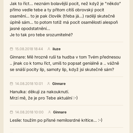
Jak to říct... neznám bolavější pocit, než když je "někdo"
přímo vedle tebe a ty přitom cítíš obrovský pocit
osamění... to je pak člověk (třeba já...) raději skutečně
úplně sám... to potom totiž má pocit osamělosti alespoň
jasné opodstatnění...
Je to tak pro tebe srozumitelné?
15.08.2018 18:44
iluze
Ginnare: Mě hrozně ruší ta hudba v tom Tvém přednesou
.. jinak co k tomu říct, umíš to popsat geniálně a .. vážně
se snáší pocity líp, samoty líp, když jsi skutečně sám?
14.08.2018 10:01
Ginnare
Hanulka: děkuji za nakouknutí.
Mrzí mě, že je pro Tebe aktuální :-)
14.08.2018 10:00
Ginnare
Leslie: toužím po přísné nemilosrdné kritice... :-)