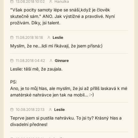
13.08.2018 10:02
Hanulka
"Však pocity samoty lépe se snáší,když je člověk
skutečně sám." ANO. Jak výstižné a pravdivé. Nyní
prožívám. Díky, jsi talent.
11.08.2018 16:18
Leslie
Myslím, že ne...lidi mi říkávají, že jsem přísná:)
11.08.2018 04:42
Ginnare
Leslie: těší mě, že zaujala.
PS:
Ano, je to můj hlas, ale myslím, že jsi až příliš laskavá k mé
amatérské nahrávce jen tak na mobil... :-)
10.08.2018 22:13
Leslie
Teprve jsem si pustila nahrávku. To jsi ty? Krásný hlas a
divadelní přednes!