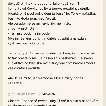
dovzdělat, jinak to dopadne, jako když jsem Ti
komentoval Krovky reality a teprve později po studiu
brouků plně pochopil o čem ta báseň je. To je v pořádku,
básni to dodá punc neotřelosti.
Ale paradoxně se mi nejvíc líbí jiné místo:
...roviny protnuté
v jarním a podzimním bodě...
Myslím, že vím, co jsi tím chtěla vyjádřit a nalezla si
výstižný básnický obrat.
Je to nabyté různými emocemi, neříkám, že to je špatně,
ty tak prostě píšeš. Já báseň spíš osekávám. Ze svého
subjektivního hlediska bych si vybral dominantní emoci a
vše ostatní ji podřídil.
Ale líbí se mi to, je to emočně silné a místy hodně
nápadité.
20.08.2018 12:02
Mlčeti Zlato
Ginnare: Rozhodně nechci, aby Ti došla slova a neobávám
se, že by se tak skutečně stalo.