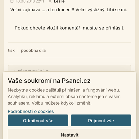
10.08.2018 22:11
Leslie
Velmi zajímavá.... a ten konec!!! Velmi výstižný. Líbí se mi.
Pokud chcete vložit komentář, musíte se přihlásit.
tisk
podobná díla
← PŘEDCHOZÍ DÍLO
Na Seníku
Vaše soukromí na Psanci.cz
Nezbytné cookies zajišťují přihlášení a fungování webu.
NÁSLEDUJÍCÍ DÍLO →
Analytiku, reklamu a externí obsah načteme jen s vaším
Svázaná
souhlasem. Volbu můžete kdykoli změnit.
Podrobnosti o cookies
Odmítnout vše
Přijmout vše
© 2007 - 2026
psanci.cz
•
Nastavení cookies
•
Facebook
• Programming
Nastavit
by
LUKiO