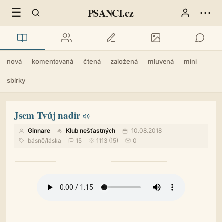
☰
⋯
PSANCI.cz
nová
komentovaná
čtená
založená
mluvená
mini
sbírky
Jsem Tvůj nadir
Ginnare
Klub nešťastných
10.08.2018
básně
/
láska
15
1113 (15)
0