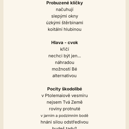
Probuzené klíčky
načuhují
slepými okny
úzkými štěrbinami
koitální hlubinou
Hlava - cvok
křičí
nechci být jen...
náhradou
možností Bé
alternativou
Pocity škodolibé
v Ptolemaiově vesmíru
nejsem Tvá Země
roviny protnuté
v jarním a podzimním bodě
hnáni silou odstředivou
budeš tady?