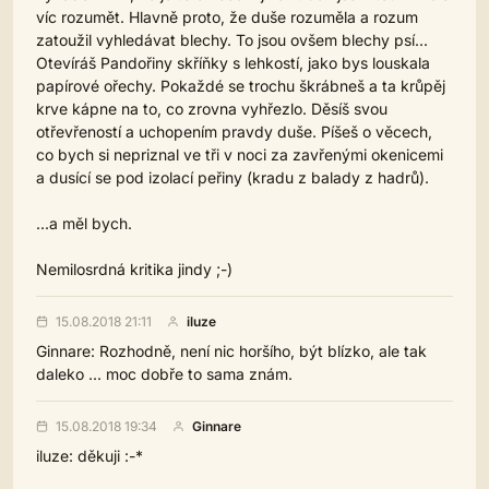
víc rozumět. Hlavně proto, že duše rozuměla a rozum
zatoužil vyhledávat blechy. To jsou ovšem blechy psí...
Otevíráš Pandořiny skříňky s lehkostí, jako bys louskala
papírové ořechy. Pokaždé se trochu škrábneš a ta krůpěj
krve kápne na to, co zrovna vyhřezlo. Děsíš svou
otřevřeností a uchopením pravdy duše. Píšeš o věcech,
co bych si nepriznal ve tři v noci za zavřenými okenicemi
a dusící se pod izolací peřiny (kradu z balady z hadrů).
...a měl bych.
Nemilosrdná kritika jindy ;-)
15.08.2018 21:11
iluze
Ginnare: Rozhodně, není nic horšího, být blízko, ale tak
daleko ... moc dobře to sama znám.
15.08.2018 19:34
Ginnare
iluze: děkuji :-*