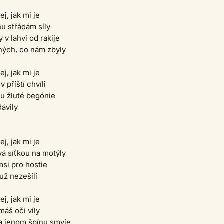
ej, jak mi je
nu střádám síly
 v lahvi od rakije
ných, co nám zbyly
ej, jak mi je
v příští chvíli
u žluté begónie
dávily
ej, jak mi je
á síťkou na motýly
msi pro hostie
už nezešílí
ej, jak mi je
 máš oči víly
ka jenom špínu smyje