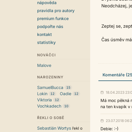
nápověda
Neodcházej, je
pravidla pro autory
premium funkce
Zeptej se, zept
podpořte nás
kontakt
Čas úsměv má 
statistiky
NOVÁČCI
Malove
Komentáře (25
NAROZENINY
SamuelBucca
15
18.04.2023 23:
Lokin
Oadie
12
12
Viktoria
12
Má moc pěkná mí
Vochkadech
10
na ten kvapík v
ŘEKLI O SOBĚ
23.07.2018 06:2
Sebastián Wortys
řekl o
Debie: :-)