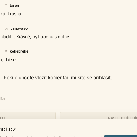
taron
cká, krásná
0
vanovaso
ladit... Krásné, byť trochu smutné
kekebreke
 líbí se.
Pokud chcete vložit komentář, musíte se přihlásit.
íla
ÍLO
NÁSLEDUJÍCÍ DÍ
nci.cz