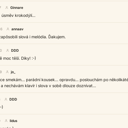
7
Ginnare
) úsměv krokodýlí...
06
annaav
apôsobili slová i melódia. Ďakujem.
50
DDD
ě moc těší. Díky! :-)
9
jo_
ce smekám... parádní kousek... opravdu... poslouchám po několikát
a nechávám klavír i slova v sobě dlouze doznívat...
6
DDD
-)
0
lidus