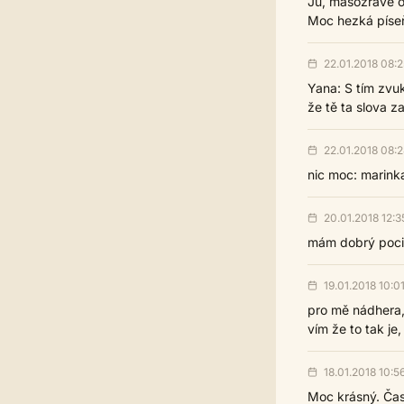
Jů, masožravé o
Moc hezká píseň,
22.01.2018 08:2
Yana: S tím zvu
že tě ta slova za
22.01.2018 08:
nic moc: marinka
20.01.2018 12:3
mám dobrý pocit 
19.01.2018 10:0
pro mě nádhera, 
vím že to tak je,
18.01.2018 10:5
Moc krásný. Čas 