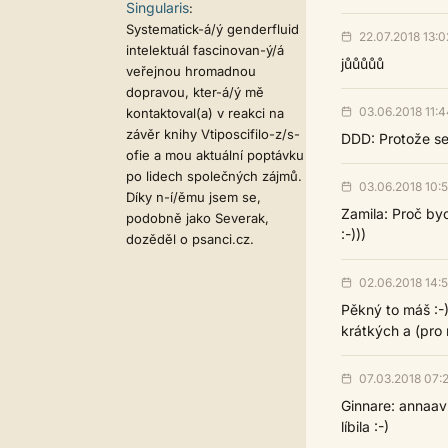
Singularis
:
Systematick-á/ý genderfluid
22.07.2018 13:0
intelektuál fascinovan-ý/á
jůůůůů
veřejnou hromadnou
dopravou, kter-á/ý mě
03.06.2018 11:4
kontaktoval(a) v reakci na
závěr knihy Vtiposcifilo-z/s-
DDD: Protože se 
ofie a mou aktuální poptávku
po lidech společných zájmů.
03.06.2018 10:
Díky n-í/ěmu jsem se,
Zamila: Proč byc
podobně jako Severak,
:-)))
dozěděl o psanci.cz.
02.06.2018 14:
Pěkný to máš :-)
krátkých a (pro 
07.03.2018 07:
Ginnare: annaav
líbila :-)