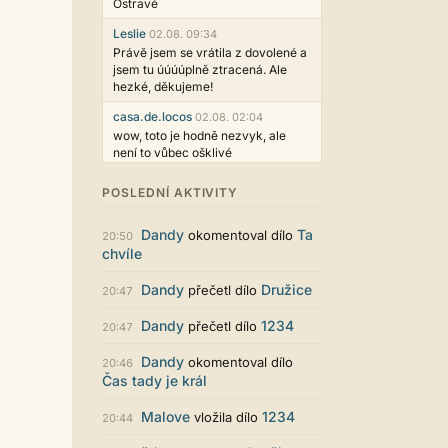
Ostravě
Leslie
02.08. 09:34
Právě jsem se vrátila z dovolené a
jsem tu úúúúplně ztracená. Ale
hezké, děkujeme!
casa.de.locos
02.08. 02:04
wow, toto je hodně nezvyk, ale
není to vůbec ošklivé
Jarda468
31.07. 12:50
POSLEDNÍ AKTIVITY
Už i počet přečtení jde vidět,
reklama co zasahovala do chatu je
Dandy
Ta
okomentoval dílo
myslím také už v pořádku,
20:50
chvíle
perfektní práce :)
Singularis
30.07. 06:19
Dandy
Družice
přečetl dílo
20:47
Líbí se mi tmavá varianta nového
vzhledu. Na některých místech
Dandy
1234
přečetl dílo
20:47
jsou sice mezi prvky příliš velké
mezery, ale když mě to bude štvát,
Dandy
okomentoval dílo
20:46
určitě to půjde upravit místním
Čas tady je král
stylem... Celkově je styl dobře
funkční a příjemný. Podvedl se.
Malove
1234
vložila dílo
20:44
puero
29.07. 11:53