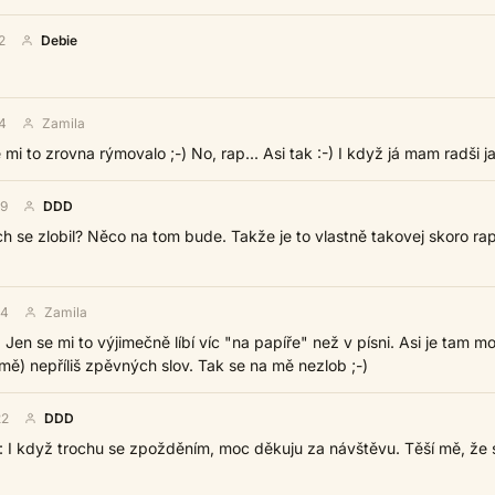
2
Debie
4
Zamila
mi to zrovna rýmovalo ;-) No, rap... Asi tak :-) I když já mam radši ja
59
DDD
h se zlobil? Něco na tom bude. Takže je to vlastně takovej skoro rap
54
Zamila
 Jen se mi to výjimečně líbí víc "na papíře" než v písni. Asi je tam m
mě) nepříliš zpěvných slov. Tak se na mě nezlob ;-)
22
DDD
: I když trochu se zpožděním, moc děkuju za návštěvu. Těší mě, že 