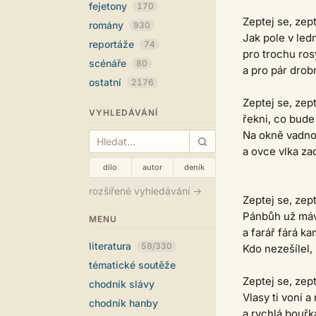
fejetony
170
Zeptej se, zept
romány
930
Jak pole v led
reportáže
74
pro trochu rosy
scénáře
80
a pro pár drob
ostatní
2176
Zeptej se, zept
VYHLEDÁVÁNÍ
řekni, co bude 
Na okně vadno
a ovce vlka za
dílo
autor
deník
rozšířené vyhledávání →
Zeptej se, zept
Pánbůh už máv
MENU
a farář fárá ka
literatura
58/330
Kdo nezešílel, 
tématické soutěže
Zeptej se, zept
chodník slávy
Vlasy ti voní a
chodník hanby
a rychlá bouř