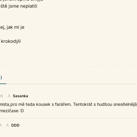
ště jsme neplatili
ej, jak mi je
krokodýlí
)
00
Sasanka
sta,pro mě teda kousek s farářem. Tentokrát s hudbou snesitelnější
 mezičase :D
1
DDD