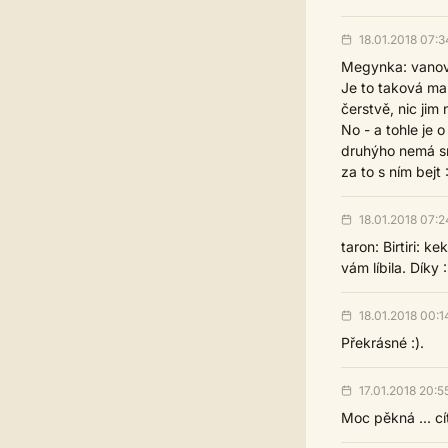
18.01.2018 07:3
Megynka: vanova
Je to taková map
čerstvě, nic ji
No - a tohle je o
druhýho nemá smy
za to s ním bejt 
18.01.2018 07:2
taron: Birtiri: k
vám líbila. Díky :
18.01.2018 00:1
Překrásné :).
17.01.2018 20:5
Moc pěkná ... cít