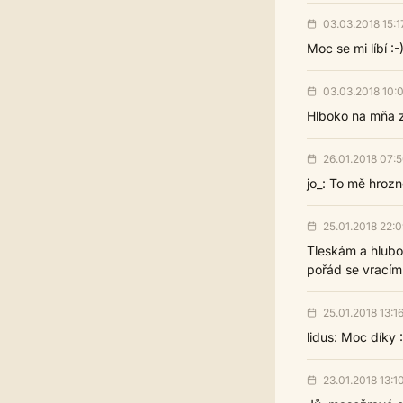
03.03.2018 15:1
Moc se mi líbí :-
03.03.2018 10:
Hlboko na mňa z
26.01.2018 07:
jo_: To mě hrozn
25.01.2018 22:0
Tleskám a hlubo
pořád se vracím 
25.01.2018 13:1
lidus: Moc díky :
23.01.2018 13:1