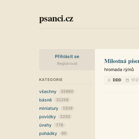
psanci
.
cz
Přihlásit se
Milostná píse
Registrovat
hromada rýmů
KATEGORIE
DDD
17.0
všechny
35960
básně
31259
miniatury
1939
povídky
2250
úvahy
776
pohádky
90