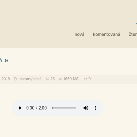
nová
komentovaná
čte
ň
1.2018
ostatní
/
písně
25
1660 (38)
0