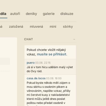
díla
autoři
deníky
galerie
diskuze
ná
založená
mluvená
mini
sbírky
−
CHAT
Pokud chcete vložit nějaký
musíte se přihlásit
vzkaz,
.
puero
03.08. 22:15
Já si v tom hicu udělám malý výlet
do Ovy rád.
casa.de.locos
03.08. 16:00
Pokud byste někdo měli zájem o
mou sbírku s osobním plkem a
věnováním, napište vzkaz, přišly
mi čerstvé kusy z nakladatelství
které můžu ještě dnes poslat
poštou nebo předat osobně v