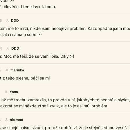
vce! :-)
 člověče. I ten klavír k tomu.
5
DDD
kem mě to mrzí, nikde jsem neobjevil problém. Každopádně jsem moc
ujala i sama o sobě :-)
24
DDD
: Moc mě těší, že se vám líbila. Díky :-)
5
marinka
z tejto piesne, páči sa mi
1
Yana
až mě trochu zamrazila, ta pravda v ní, jakobych to nechtěla slyšet,
 akorát se mi někde ztratil zvuk, ale to je asi můj problém
6
nic moc
se směje naišm slzám, protože dobře ví, že je stejně jednou vysuší :