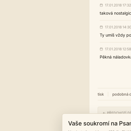
17.01.2018 17:32
taková nostalgi
17.01.2018 14:3
Ty umíš vždy poh
17.01.2018 12:58
Pěkná náladovka,
tisk
podobná d
← PŘEDCHOZÍ D
Nevánoční
Vaše soukromí na Psa