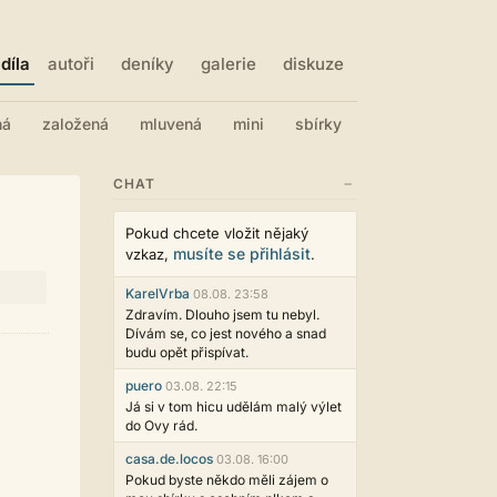
díla
autoři
deníky
galerie
diskuze
ná
založená
mluvená
mini
sbírky
−
CHAT
Pokud chcete vložit nějaký
musíte se přihlásit
vzkaz,
.
KarelVrba
08.08. 23:58
Zdravím. Dlouho jsem tu nebyl.
Dívám se, co jest nového a snad
budu opět přispívat.
puero
03.08. 22:15
Já si v tom hicu udělám malý výlet
do Ovy rád.
casa.de.locos
03.08. 16:00
Pokud byste někdo měli zájem o