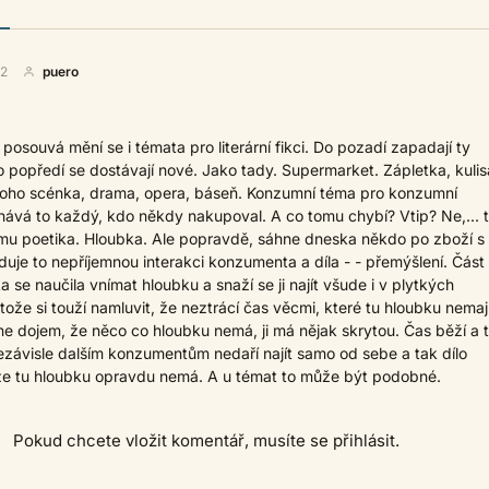
42
puero
posouvá mění se i témata pro literární fikci. Do pozadí zapadají ty
 popředí se dostávají nové. Jako tady. Supermarket. Zápletka, kulis
 toho scénka, drama, opera, báseň. Konzumní téma pro konzumní
nává to každý, kdo někdy nakupoval. A co tomu chybí? Vtip? Ne,... 
omu poetika. Hloubka. Ale popravdě, sáhne dneska někdo po zboží s
uje to nepříjemnou interakci konzumenta a díla - - přemýšlení. Část
ka se naučila vnímat hloubku a snaží se ji najít všude i v plytkých
ože si touží namluvit, že neztrácí čas věcmi, které tu hloubku nemají
ne dojem, že něco co hloubku nemá, ji má nějak skrytou. Čas běží a 
ezávisle dalším konzumentům nedaří najít samo od sebe a tak dílo
e tu hloubku opravdu nemá. A u témat to může být podobné.
Pokud chcete vložit komentář, musíte se přihlásit.