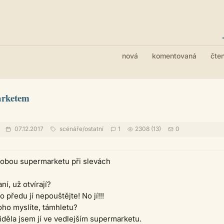
nová
komentovaná
čte
arketem
07.12.2017
scénáře
/
ostatní
1
2308 (13)
0
dobou supermarketu při slevách
ní, už otvírají?
 předu jí nepouštějte! No jí!!!
oho myslíte, támhletu?
iděla jsem jí ve vedlejším supermarketu.