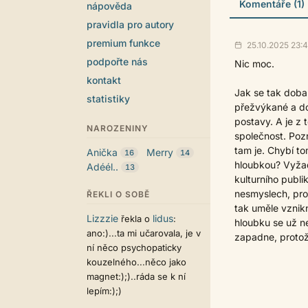
Komentáře (1)
nápověda
pravidla pro autory
premium funkce
25.10.2025 23:
podpořte nás
Nic moc.
kontakt
Jak se tak doba 
statistiky
přežvýkané a do
postavy. A je z
NAROZENINY
společnost. Poz
tam je. Chybí t
Anička
Merry
16
14
hloubkou? Vyžad
Adéél..
13
kulturního publi
nesmyslech, prot
ŘEKLI O SOBĚ
tak uměle vznik
Lizzzie
lidus
řekla o
:
hloubku se už n
ano:)...ta mi učarovala, je v
zapadne, protož
ní něco psychopaticky
kouzelného...něco jako
magnet:);)..ráda se k ní
lepím:);)