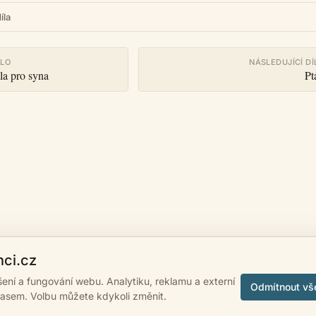
íla
ÍLO
NÁSLEDUJÍCÍ DÍ
la pro syna
Pt
nci.cz
ášení a fungování webu. Analytiku, reklamu a externí
Odmítnout vš
lasem. Volbu můžete kdykoli změnit.