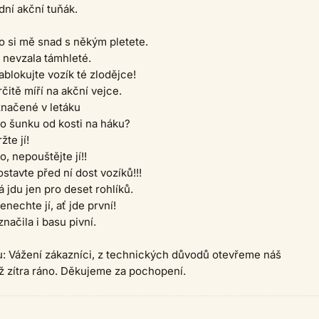
dní akční tuňák.
o si mě snad s někým pletete.
 nevzala támhleté.
ablokujte vozík té zlodějce!
čitě míří na akční vejce.
značené v letáku
o šunku od kosti na háku?
žte jí!
, nepouštějte jí!!
stavte před ní dost vozíků!!!
 jdu jen pro deset rohlíků.
nechte jí, ať jde první!
načila i basu pivní.
u: Vážení zákazníci, z technických důvodů otevřeme náš
ž zítra ráno. Děkujeme za pochopení.