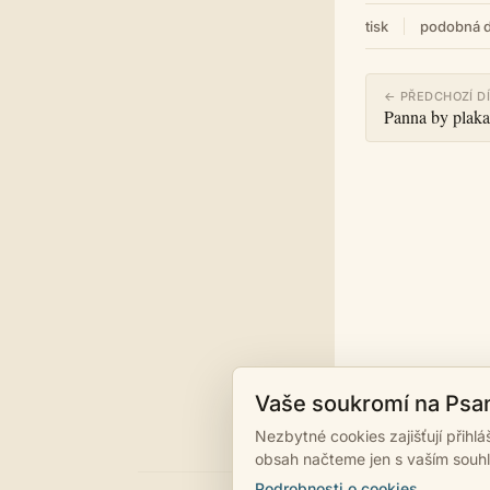
tisk
podobná d
← PŘEDCHOZÍ D
Panna by plaka
Vaše soukromí na Psa
Nezbytné cookies zajišťují přihl
obsah načteme jen s vaším souh
Podrobnosti o cookies