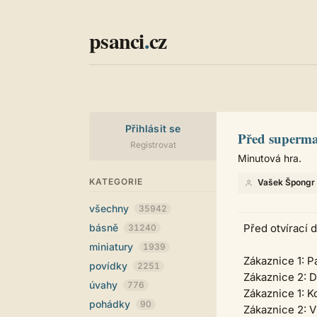
psanci
.
cz
Přihlásit se
Před superm
Registrovat
Minutová hra.
KATEGORIE
Vašek Špongr
všechny
35942
básně
Před otvírací 
31240
miniatury
1939
Zákaznice 1: Pa
povídky
2251
Zákaznice 2: Do
úvahy
776
Zákaznice 1: K
pohádky
90
Zákaznice 2: V