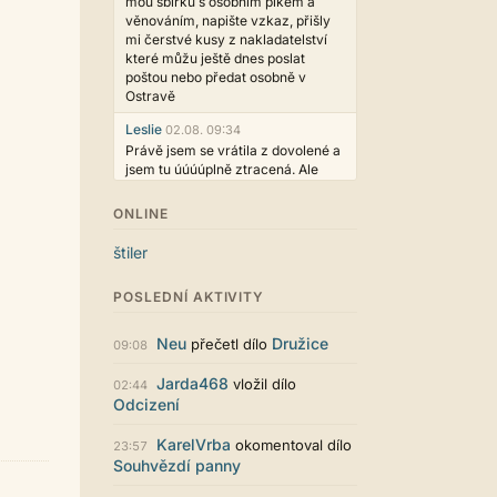
mou sbírku s osobním plkem a
věnováním, napište vzkaz, přišly
mi čerstvé kusy z nakladatelství
které můžu ještě dnes poslat
poštou nebo předat osobně v
Ostravě
Leslie
02.08. 09:34
Právě jsem se vrátila z dovolené a
jsem tu úúúúplně ztracená. Ale
hezké, děkujeme!
ONLINE
casa.de.locos
02.08. 02:04
wow, toto je hodně nezvyk, ale
štiler
není to vůbec ošklivé
Jarda468
31.07. 12:50
POSLEDNÍ AKTIVITY
Už i počet přečtení jde vidět,
reklama co zasahovala do chatu je
Neu
Družice
přečetl dílo
09:08
myslím také už v pořádku,
perfektní práce :)
Jarda468
vložil dílo
02:44
Odcizení
Singularis
30.07. 06:19
Líbí se mi tmavá varianta nového
KarelVrba
okomentoval dílo
vzhledu. Na některých místech
23:57
Souhvězdí panny
jsou sice mezi prvky příliš velké
mezery, ale když mě to bude štvát,