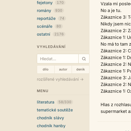
fejetony
170
Vzala mi posle
No a je tu.
romány
930
Zákaznice 3: T
reportáže
74
Nikdy jsem nic
scénáře
80
Zákaznice 2: Z
ostatní
2176
Zákaznice 1: Ur
No má to tam 
VYHLEDÁVÁNÍ
Zákaznice 2: C
Zákaznice 1: Dr
Zákaznice 2: No
dílo
autor
deník
Zákaznice 1: Po
Zákaznice 3: Já
rozšířené vyhledávání →
Zákaznice 2: Ne
Zákaznice 1: Oz
MENU
literatura
58/330
Hlas z rozhlas
tematické soutěže
supermarket a
chodník slávy
chodník hanby