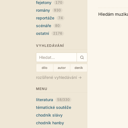
fejetony
170
romány
930
Hledám muzikan
reportáže
74
scénáře
80
ostatní
2176
VYHLEDÁVÁNÍ
dílo
autor
deník
rozšířené vyhledávání →
MENU
literatura
58/330
tématické soutěže
chodník slávy
chodník hanby