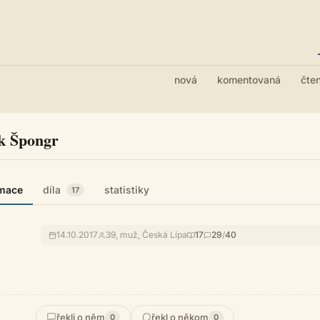
nová
komentovaná
čte
k Špongr
rmace
díla
statistiky
17
14.10.2017
39, muž, Česká Lípa
17
29
/
40
řekli o něm
řekl o někom
0
0