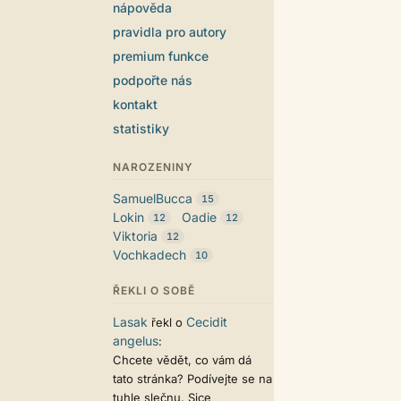
nápověda
pravidla pro autory
premium funkce
podpořte nás
kontakt
statistiky
NAROZENINY
SamuelBucca
15
Lokin
Oadie
12
12
Viktoria
12
Vochkadech
10
ŘEKLI O SOBĚ
Lasak
Cecidit
řekl o
angelus
:
Chcete vědět, co vám dá
tato stránka? Podívejte se na
tuhle slečnu. Sice