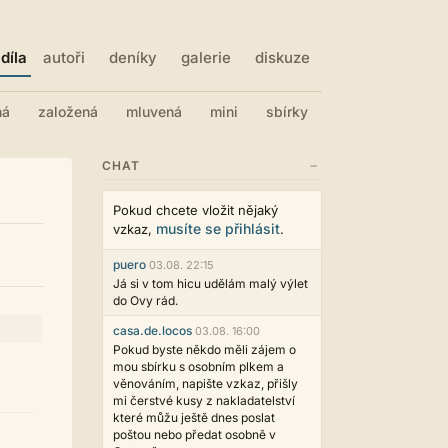
díla
autoři
deníky
galerie
diskuze
ná
založená
mluvená
mini
sbírky
−
CHAT
Pokud chcete vložit nějaký
musíte se přihlásit
vzkaz,
.
puero
03.08. 22:15
Já si v tom hicu udělám malý výlet
do Ovy rád.
casa.de.locos
03.08. 16:00
Pokud byste někdo měli zájem o
mou sbírku s osobním plkem a
věnováním, napište vzkaz, přišly
mi čerstvé kusy z nakladatelství
které můžu ještě dnes poslat
poštou nebo předat osobně v