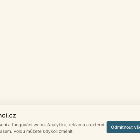
nci.cz
ášení a fungování webu. Analytiku, reklamu a externí
Odmítnout vš
lasem. Volbu můžete kdykoli změnit.