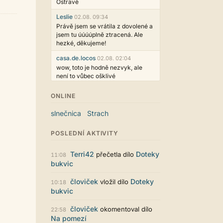
Ostravě
Leslie
02.08. 09:34
Právě jsem se vrátila z dovolené a
jsem tu úúúúplně ztracená. Ale
hezké, děkujeme!
casa.de.locos
02.08. 02:04
wow, toto je hodně nezvyk, ale
není to vůbec ošklivé
Jarda468
31.07. 12:50
ONLINE
Už i počet přečtení jde vidět,
reklama co zasahovala do chatu je
slnečnica
Strach
myslím také už v pořádku,
perfektní práce :)
POSLEDNÍ AKTIVITY
Singularis
30.07. 06:19
Líbí se mi tmavá varianta nového
Terri42
Doteky
přečetla dílo
11:08
vzhledu. Na některých místech
bukvic
jsou sice mezi prvky příliš velké
mezery, ale když mě to bude štvát,
človiček
Doteky
vložil dílo
10:18
určitě to půjde upravit místním
bukvic
stylem... Celkově je styl dobře
funkční a příjemný. Podvedl se.
človiček
okomentoval dílo
22:58
puero
29.07. 11:53
Na pomezí