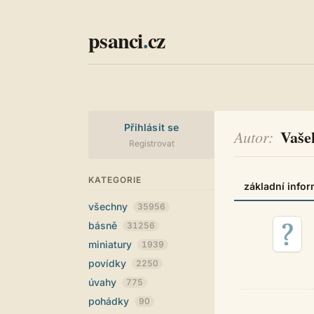
psanci
.
cz
Přihlásit se
Vaše
Autor
Registrovat
KATEGORIE
základní info
všechny
35956
básně
31256
miniatury
1939
povídky
2250
úvahy
775
pohádky
90