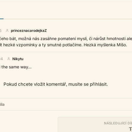
5
princeznacarodejkaZ
čeho bát, možná nás zasáhne pomatení mysli, či nárůst hmotnosti ale
t hezké vzpomínky a ty smutné potlačíme. Hezká myšlenka Míšo.
04
Nikytu
 the same way...
Pokud chcete vložit komentář, musíte se přihlásit.
íla
NÁSLEDUJÍCÍ DÍ
T