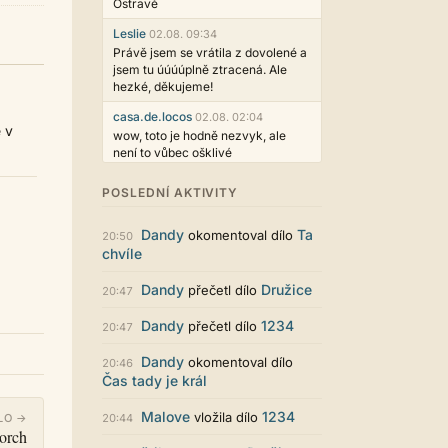
Ostravě
Leslie
02.08. 09:34
Právě jsem se vrátila z dovolené a
jsem tu úúúúplně ztracená. Ale
hezké, děkujeme!
casa.de.locos
02.08. 02:04
 v
wow, toto je hodně nezvyk, ale
není to vůbec ošklivé
Jarda468
31.07. 12:50
POSLEDNÍ AKTIVITY
Už i počet přečtení jde vidět,
reklama co zasahovala do chatu je
Dandy
Ta
okomentoval dílo
myslím také už v pořádku,
20:50
chvíle
perfektní práce :)
Singularis
30.07. 06:19
Dandy
Družice
přečetl dílo
20:47
Líbí se mi tmavá varianta nového
vzhledu. Na některých místech
Dandy
1234
přečetl dílo
20:47
jsou sice mezi prvky příliš velké
mezery, ale když mě to bude štvát,
Dandy
okomentoval dílo
20:46
určitě to půjde upravit místním
Čas tady je král
stylem... Celkově je styl dobře
funkční a příjemný. Podvedl se.
Malove
1234
vložila dílo
LO →
20:44
orch
puero
29.07. 11:53