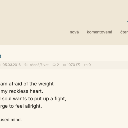
nová
komentovaná
čte
t
05.03.2016
básně
/
život
2
1070 (7)
0
am afraid of the weight
my reckless heart.
soul wants to put up a fight,
ge to feel allright.
sed mind.