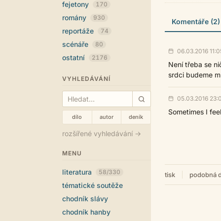
fejetony
170
romány
930
Komentáře (2)
reportáže
74
scénáře
80
06.03.2016 11:0
ostatní
2176
Není třeba se ni
srdci budeme mí
VYHLEDÁVÁNÍ
05.03.2016 23:
Sometimes I feel
dílo
autor
deník
rozšířené vyhledávání →
MENU
literatura
58/330
tisk
podobná d
tématické soutěže
chodník slávy
chodník hanby