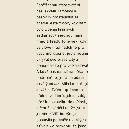
úspěšnému starosvatění
naší skvělé kámošky a
básnířky prostějanka se
známe ještě z dob, kdy nám
bylo oběma krásných
sedmnáct / jí jednou, mně
hned třikrát!/. To je věk, kdy
se člověk rád nadchne pro
všechno krásné, ještě neumí
skrývat své pravé city a
nemá daleko pro velká slova!
A když pak narazí na někoho
podobného, je to paráda a
skvělý odvaz! Milá Lenko! I já
si vážím Tvého upřímného
přátelství, které, jak se zdá,
přežilo i zkoušku dospělosti,
o čemž svědčí i to, že jsem
jedním z VIP, kterým jsi tu
postavila pomníček z milých
slůvek. Je pravdou, že jsme