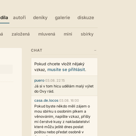
díla
autoři
deníky
galerie
diskuze
ná
založená
mluvená
mini
sbírky
−
CHAT
Pokud chcete vložit nějaký
musíte se přihlásit
vzkaz,
.
puero
03.08. 22:15
Já si v tom hicu udělám malý výlet
do Ovy rád.
casa.de.locos
03.08. 16:00
Pokud byste někdo měli zájem o
mou sbírku s osobním plkem a
věnováním, napište vzkaz, přišly
mi čerstvé kusy z nakladatelství
které můžu ještě dnes poslat
poštou nebo předat osobně v