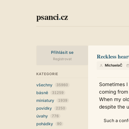
psanci
.
cz
Přihlásit se
Reckless hear
Registrovat
MichaelaČ
KATEGORIE
Sometimes I 
všechny
35960
coming from 
básně
31259
When my old 
miniatury
1939
despite the ur
povídky
2250
úvahy
776
Such a confu
pohádky
90