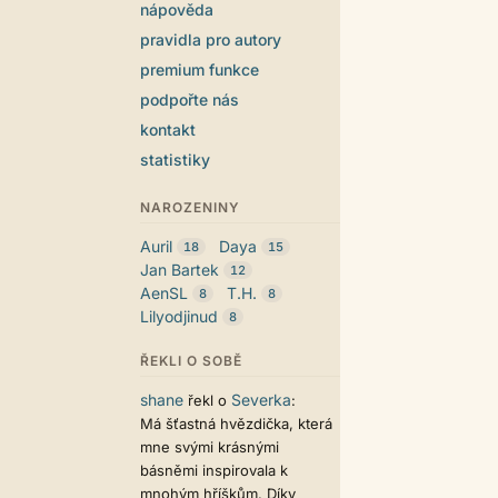
nápověda
pravidla pro autory
premium funkce
podpořte nás
kontakt
statistiky
NAROZENINY
Auril
Daya
18
15
Jan Bartek
12
AenSL
T.H.
8
8
Lilyodjinud
8
ŘEKLI O SOBĚ
shane
Severka
řekl o
:
Má šťastná hvězdička, která
mne svými krásnými
básněmi inspirovala k
mnohým hříškům. Díky