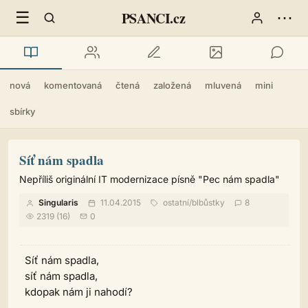
☰
⋯
PSANCI.cz
nová
komentovaná
čtená
založená
mluvená
mini
sbírky
Síť nám spadla
Nepříliš originální IT modernizace písně "Pec nám spadla"
Singularis
11.04.2015
ostatní
/
blbůstky
8
2319 (16)
0
Síť nám spadla,
síť nám spadla,
kdopak nám ji nahodí?