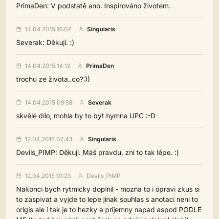
PrimaDen: V podstatě ano. Inspirováno životem.
14.04.2015 16:07
Singularis
Severak: Děkuji. :)
14.04.2015 14:12
PrimaDen
trochu ze života..co?:))
14.04.2015 09:58
Severak
skvělé dílo, mohla by to být hymna UPC :-D
12.04.2015 07:43
Singularis
Devils_PIMP: Děkuji. Máš pravdu, zní to tak lépe. :)
12.04.2015 01:23
Devils_PIMP
Nakonci bych rytmicky doplnil - mozna to i opravi zkus si
to zaspivat a vyjde to lepe jinak souhlas s anotaci neni to
origis ale i tak je to hezky a prijemny napad aspod PODLE