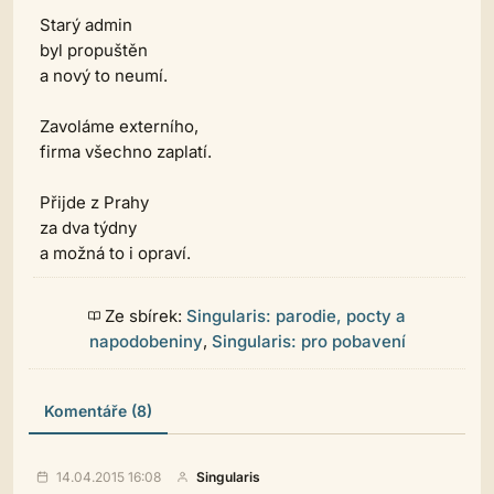
Starý admin
byl propuštěn
a nový to neumí.
Zavoláme externího,
firma všechno zaplatí.
Přijde z Prahy
za dva týdny
a možná to i opraví.
Ze sbírek:
Singularis: parodie, pocty a
napodobeniny
,
Singularis: pro pobavení
Komentáře (8)
14.04.2015 16:08
Singularis