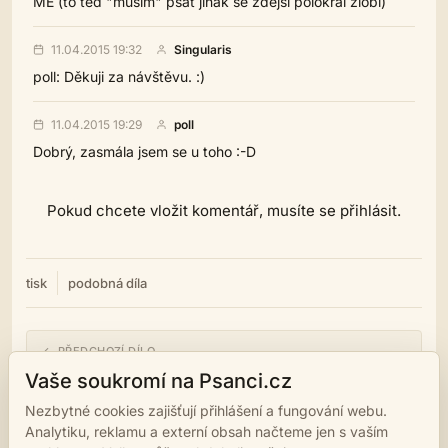
ME (to ted "musim" psat jinak se zdejsi polokral zlobi)
11.04.2015 19:32
Singularis
poll: Děkuji za návštěvu. :)
11.04.2015 19:29
poll
Dobrý, zasmála jsem se u toho :-D
Pokud chcete vložit komentář, musíte se přihlásit.
tisk
podobná díla
← PŘEDCHOZÍ DÍLO
Ďábel a Markéta
Vaše soukromí na Psanci.cz
Nezbytné cookies zajišťují přihlášení a fungování webu.
NÁSLEDUJÍCÍ DÍLO →
Analytiku, reklamu a externí obsah načteme jen s vaším
Spekulace o původu arogance