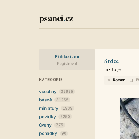
psanci
.
cz
Přihlásit se
Srdce
Registrovat
tak to je
KATEGORIE
Roman
18
všechny
35955
básně
31255
miniatury
1939
povídky
2250
úvahy
775
pohádky
90