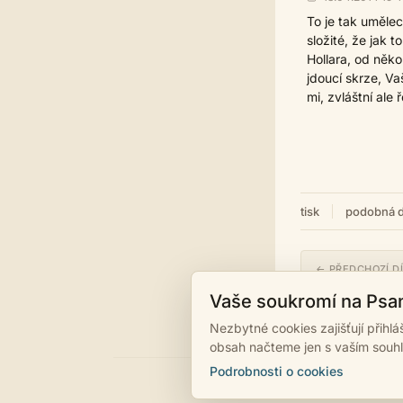
To je tak umělec
složité, že jak 
Hollara, od něko
jdoucí skrze, V
mi, zvláštní ale ř
tisk
podobná d
← PŘEDCHOZÍ D
Protiklady
Vaše soukromí na Psa
Nezbytné cookies zajišťují přihl
obsah načteme jen s vaším souh
Podrobnosti o cookies
©