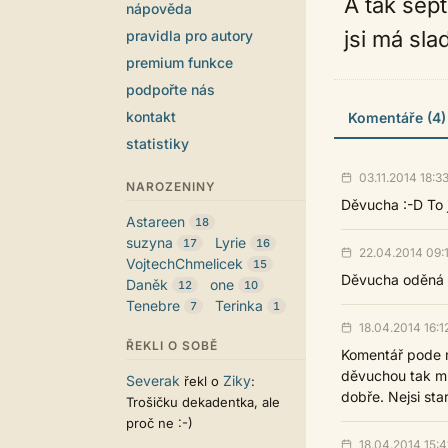
A tak šep
nápověda
jsi má sla
pravidla pro autory
premium funkce
podpořte nás
kontakt
Komentáře (4)
statistiky
03.11.2014 18:3
NAROZENINY
Děvucha :-D To j
Astareen
18
suzyna
Lyrie
17
16
22.04.2014 09:
VojtechChmelicek
15
Děvucha oděná do
Daněk
one
12
10
Tenebre
Terinka
7
1
18.04.2014 16:1
ŘEKLI O SOBĚ
Komentář pode m
děvuchou tak mu
Severak
Ziky
řekl o
:
dobře. Nejsi sta
Trošičku dekadentka, ale
proč ne :-)
18.04.2014 15:4