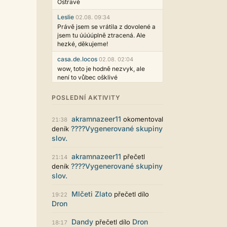
Ostravě
Leslie
02.08. 09:34
Právě jsem se vrátila z dovolené a
jsem tu úúúúplně ztracená. Ale
hezké, děkujeme!
casa.de.locos
02.08. 02:04
wow, toto je hodně nezvyk, ale
není to vůbec ošklivé
Jarda468
31.07. 12:50
POSLEDNÍ AKTIVITY
Už i počet přečtení jde vidět,
reklama co zasahovala do chatu je
akramnazeer11
okomentoval
myslím také už v pořádku,
21:38
perfektní práce :)
????Vygenerované skupiny
deník
slov.
Singularis
30.07. 06:19
Líbí se mi tmavá varianta nového
akramnazeer11
přečetl
21:14
vzhledu. Na některých místech
????Vygenerované skupiny
deník
jsou sice mezi prvky příliš velké
slov.
mezery, ale když mě to bude štvát,
určitě to půjde upravit místním
Mlčeti Zlato
přečetl dílo
19:22
stylem... Celkově je styl dobře
Dron
funkční a příjemný. Podvedl se.
puero
29.07. 11:53
Dandy
Dron
přečetl dílo
18:17