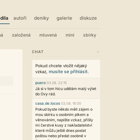
díla
autoři
deníky
galerie
diskuze
ná
založená
mluvená
mini
sbírky
−
CHAT
Pokud chcete vložit nějaký
musíte se přihlásit
vzkaz,
.
puero
03.08. 22:15
Já si v tom hicu udělám malý výlet
do Ovy rád.
casa.de.locos
03.08. 16:00
Pokud byste někdo měli zájem o
mou sbírku s osobním plkem a
věnováním, napište vzkaz, přišly
mi čerstvé kusy z nakladatelství
které můžu ještě dnes poslat
poštou nebo předat osobně v