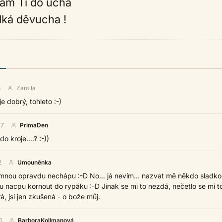
tám Ti do ucha
dká děvucha !
3
Zamila
e dobrý, tohleto :-)
17
PrimaDen
 kroje....? :-))
2
Umouněnka
nou opravdu nechápu :-D No... já nevím... nazvat mě někdo sladko
 nacpu kornout do rypáku :-D Jinak se mi to nezdá, nečetlo se mi t
rá, jsi jen zkušená - o bože můj.
1
BarboraKollmanová