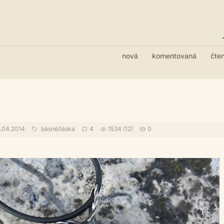
nová
komentovaná
čte
.04.2014
básně
/
láska
4
1534 (12)
0