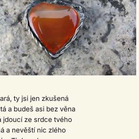
tará, ty jsi jen zkušená
atá a budeš asi bez věna
a jdoucí ze srdce tvého
á a nevěští nic zlého