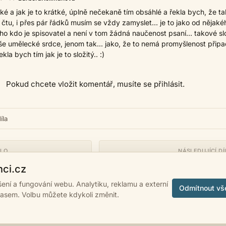
ké a jak je to krátké, úplně nečekaně tím obsáhlé a řekla bych, že ta
to čtu, i přes pár řádků musím se vždy zamyslet... je to jako od nějaké
ho kdo je spisovatel a není v tom žádná naučenost psaní... takové s
aše umělecké srdce, jenom tak... jako, že to nemá promyšlenost přip
ekla bych tím jak je to složitý.. :)
Pokud chcete vložit komentář, musíte se přihlásit.
íla
ÍLO
NÁSLEDUJÍCÍ DÍ
Již dlouho jsem tě ne
nci.cz
ášení a fungování webu. Analytiku, reklamu a externí
Odmítnout vš
lasem. Volbu můžete kdykoli změnit.
 2007 - 2026
psanci.cz
•
Nastavení cookies
•
Facebook
• Programming by
LUK