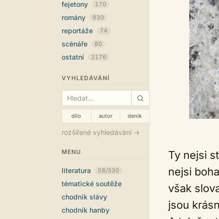
fejetony
170
romány
930
reportáže
74
scénáře
80
ostatní
2176
VYHLEDÁVÁNÍ
dílo
autor
deník
rozšířené vyhledávání →
MENU
Ty nejsi s
nejsi boh
literatura
58/330
tématické soutěže
však slov
chodník slávy
jsou krásn
chodník hanby