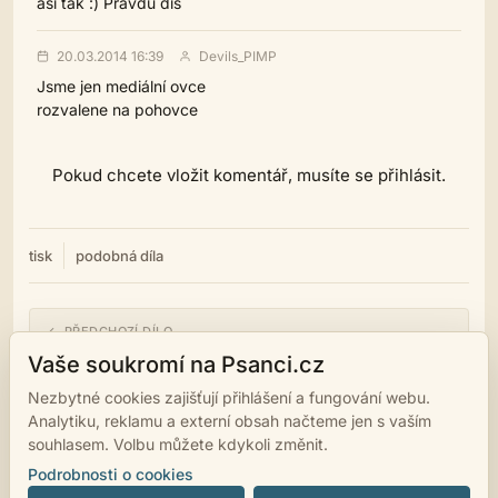
asi tak :) Pravdu díš
20.03.2014 16:39
Devils_PIMP
Jsme jen mediální ovce
rozvalene na pohovce
Pokud chcete vložit komentář, musíte se přihlásit.
tisk
podobná díla
← PŘEDCHOZÍ DÍLO
Sbohem
Vaše soukromí na Psanci.cz
Nezbytné cookies zajišťují přihlášení a fungování webu.
NÁSLEDUJÍCÍ DÍLO →
Analytiku, reklamu a externí obsah načteme jen s vaším
Výkřik do tmy internetu.
souhlasem. Volbu můžete kdykoli změnit.
Podrobnosti o cookies