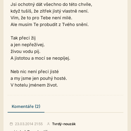
Jsi ochotný dát všechno do této chvíle,
když tušíš, že zítřek jistý vlastně není.
Vím, že to pro Tebe není milé.
Ale musím Te probudit z Tvého snění.
Tak přeci žij
a jen nepřežívej.
živou vodu pij.
A jistotou a mocí se neopíjej.
Neb nic není přeci jisté
a my jsme jen pouhý hosté.
V hotelu jménem život.
Komentáře (2)
23.03.2014 21:55
Tvrdý-nouzák