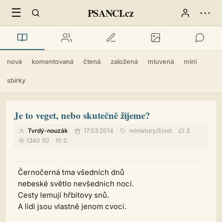
☰
⋯
PSANCI.cz
nová
komentovaná
čtená
založená
mluvená
mini
sbírky
Je to veget, nebo skutečně žijeme?
Tvrdý-nouzák
17.03.2014
miniatury
/
život
2
1340 (5)
0
Černočerná tma všedních dnů
nebeské světlo nevšedních nocí.
Cesty lemují hřbitovy snů.
A lidi jsou vlastně jenom cvoci.