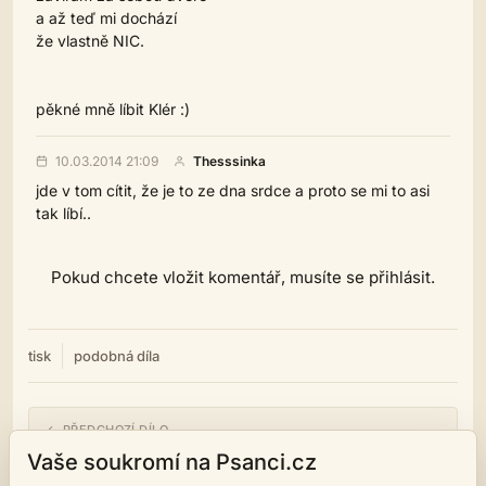
a až teď mi dochází
že vlastně NIC.
pěkné mně líbit Klér :)
10.03.2014 21:09
Thesssinka
jde v tom cítit, že je to ze dna srdce a proto se mi to asi
tak líbí..
Pokud chcete vložit komentář, musíte se přihlásit.
tisk
podobná díla
← PŘEDCHOZÍ DÍLO
zdá se mi
Vaše soukromí na Psanci.cz