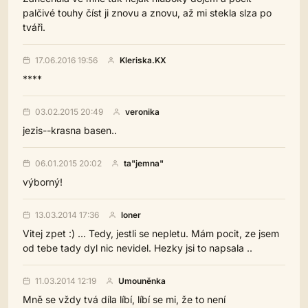
palčivé touhy číst ji znovu a znovu, až mi stekla slza po
tváři.
17.06.2016 19:56
Kleriska.KX
****
03.02.2015 20:49
veronika
jezis--krasna basen..
06.01.2015 20:02
ta"jemna"
výborný!
13.03.2014 17:36
loner
Vitej zpet :) ... Tedy, jestli se nepletu. Mám pocit, ze jsem
od tebe tady dyl nic nevidel. Hezky jsi to napsala ..
11.03.2014 12:19
Umouněnka
Mně se vždy tvá díla líbí, líbí se mi, že to není