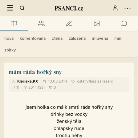
☰
⋯
PSANCI.cz
nová
komentovaná
čtená
založená
mluvená
mini
sbírky
mám ráda hořký sny
Kleriska.KX
10.03.2014
ostatní
/
bez zařazení
11
2014 (33)
0
jsem holka co má k smrti ráda hořký sny
drinky bez vodky
ženský těla
chlapský ruce
trochu něhy