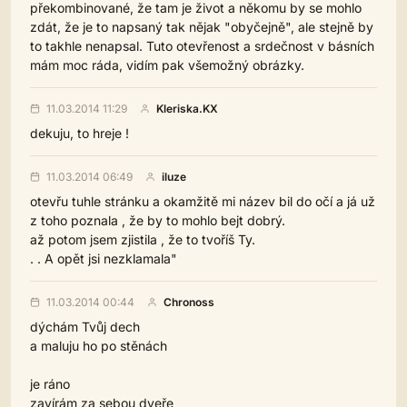
překombinované, že tam je život a někomu by se mohlo
zdát, že je to napsaný tak nějak "obyčejně", ale stejně by
to takhle nenapsal. Tuto otevřenost a srdečnost v básních
mám moc ráda, vidím pak všemožný obrázky.
11.03.2014 11:29
Kleriska.KX
dekuju, to hreje !
11.03.2014 06:49
iluze
otevřu tuhle stránku a okamžitě mi název bil do očí a já už
z toho poznala , že by to mohlo bejt dobrý.
až potom jsem zjistila , že to tvoříš Ty.
. . A opět jsi nezklamala"
11.03.2014 00:44
Chronoss
dýchám Tvůj dech
a maluju ho po stěnách
je ráno
zavírám za sebou dveře