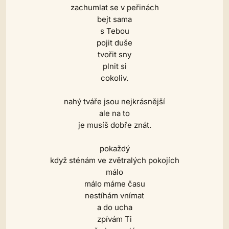
zachumlat se v peřinách
bejt sama
s Tebou
pojit duše
tvořit sny
plnit si
cokoliv.
nahý tváře jsou nejkrásnější
ale na to
je musíš dobře znát.
pokaždý
když sténám ve zvětralých pokojích
málo
málo máme času
nestíhám vnímat
a do ucha
zpívám Ti