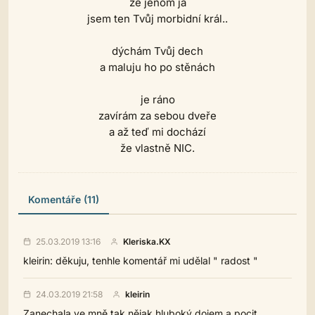
že jenom já
jsem ten Tvůj morbidní král..
dýchám Tvůj dech
a maluju ho po stěnách
je ráno
zavírám za sebou dveře
a až teď mi dochází
že vlastně NIC.
Komentáře (11)
25.03.2019 13:16
Kleriska.KX
kleirin: děkuju, tenhle komentář mi udělal " radost "
24.03.2019 21:58
kleirin
Zanechala ve mně tak nějak hluboký dojem a pocit