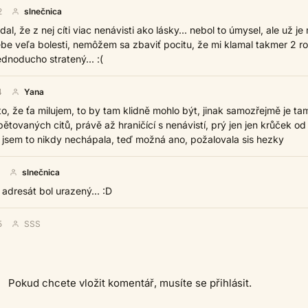
2
slnečnica
, že z nej cíti viac nenávisti ako lásky... nebol to úmysel, ale už je 
be veľa bolesti, nemôžem sa zbaviť pocitu, že mi klamal takmer 2 r
ednoducho stratený... :(
4
Yana
, že ťa milujem, to by tam klidně mohlo být, jinak samozřejmě je tam 
pětovaných citů, právě až hraničící s nenávistí, prý jen jen krůček od
c jsem to nikdy nechápala, teď možná ano, požalovala sis hezky
slnečnica
 adresát bol urazený... :D
5
SSS
Pokud chcete vložit komentář, musíte se přihlásit.