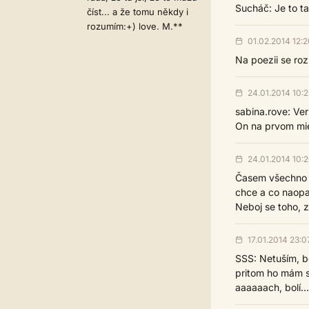
Sucháč: Je to t
číst... a že tomu někdy i
rozumím:+) love. M.**
01.02.2014 12:2
Na poezii se roz
24.01.2014 10:2
sabina.rove: Ver
On na prvom mie
24.01.2014 10:
Časem všechno p
chce a co naopa
Neboj se toho, z
17.01.2014 23:0
SSS: Netuším, bo
pritom ho mám st
aaaaaach, bolí... !