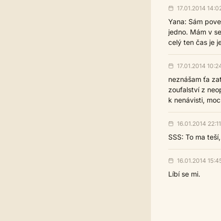
17.01.2014 14:0
Yana: Sám povedal
jedno. Mám v se
celý ten čas je j
17.01.2014 10:2
neznášam ťa zato
zoufalství z neo
k nenávisti, mo
16.01.2014 22:11
SSS: To ma teší,
16.01.2014 15:4
Líbí se mi.