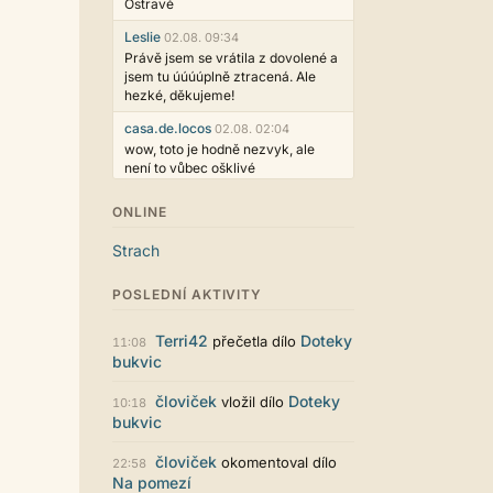
Ostravě
Leslie
02.08. 09:34
Právě jsem se vrátila z dovolené a
jsem tu úúúúplně ztracená. Ale
hezké, děkujeme!
casa.de.locos
02.08. 02:04
wow, toto je hodně nezvyk, ale
není to vůbec ošklivé
Jarda468
31.07. 12:50
ONLINE
Už i počet přečtení jde vidět,
reklama co zasahovala do chatu je
Strach
myslím také už v pořádku,
perfektní práce :)
POSLEDNÍ AKTIVITY
Singularis
30.07. 06:19
Líbí se mi tmavá varianta nového
Terri42
Doteky
přečetla dílo
11:08
vzhledu. Na některých místech
bukvic
jsou sice mezi prvky příliš velké
mezery, ale když mě to bude štvát,
človiček
Doteky
vložil dílo
10:18
určitě to půjde upravit místním
bukvic
stylem... Celkově je styl dobře
funkční a příjemný. Podvedl se.
človiček
okomentoval dílo
22:58
puero
29.07. 11:53
Na pomezí