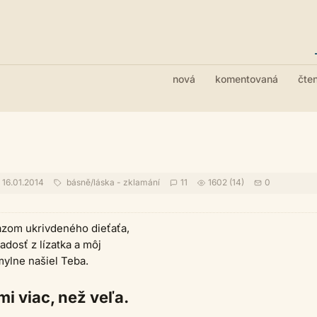
nová
komentovaná
čte
16.01.2014
básně
/
láska - zklamání
11
1602 (14)
0
azom ukrivdeného dieťaťa,
radosť z lízatka a môj
ylne našiel Teba.
mi viac, než veľa.