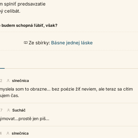
 splniť predsavzatie
ý celibát.
šte budem schopná ľúbiť, však?
Ze sbírky:
Básne jednej láske
)
52
slnečnica
yslela som to obrazne... bez poézie žiť neviem, ale teraz sa cítim
ujem čas.
07
Sucháč
movat...prostě jen piš...
4
slnečnica