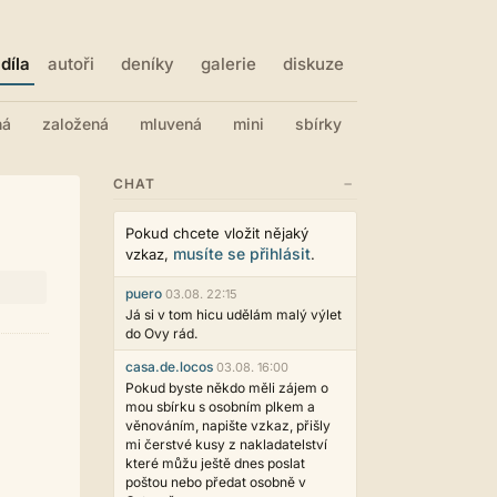
díla
autoři
deníky
galerie
diskuze
ná
založená
mluvená
mini
sbírky
−
CHAT
Pokud chcete vložit nějaký
musíte se přihlásit
vzkaz,
.
puero
03.08. 22:15
Já si v tom hicu udělám malý výlet
do Ovy rád.
casa.de.locos
03.08. 16:00
Pokud byste někdo měli zájem o
mou sbírku s osobním plkem a
věnováním, napište vzkaz, přišly
mi čerstvé kusy z nakladatelství
které můžu ještě dnes poslat
poštou nebo předat osobně v