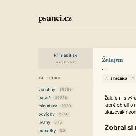
psanci
.
cz
Přihlásit se
Žalujem
Registrovat
...
KATEGORIE
slnečnica
všechny
35956
básně
Žalujem, s výr
31256
ktoré obrali o 
miniatury
1939
ukazovák neom
povídky
2250
úvahy
775
Zobral si 
pohádky
90