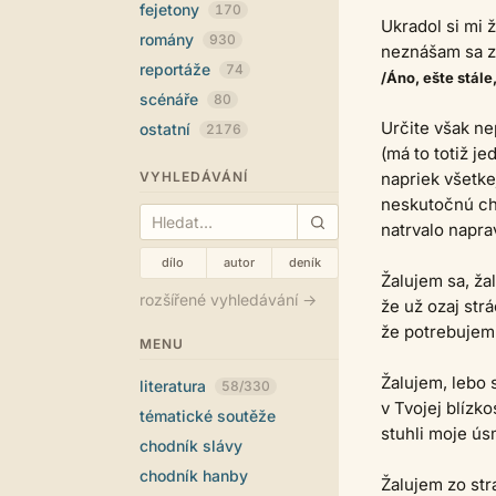
fejetony
170
Ukradol si mi 
romány
930
neznášam sa za
reportáže
74
/Áno, ešte stále,
scénáře
80
Určite však ne
ostatní
2176
(má to totiž je
VYHLEDÁVÁNÍ
napriek všetke
neskutočnú ch
natrvalo naprav
dílo
autor
deník
Žalujem sa, ža
rozšířené vyhledávání →
že už ozaj str
že potrebujem
MENU
Žalujem, lebo 
literatura
58/330
v Tvojej blízk
tématické soutěže
stuhli moje ús
chodník slávy
chodník hanby
Žalujem zo str