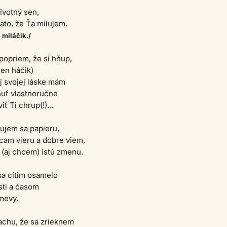
životný sen,
to, že Ťa milujem.
 miláčik./
popriem, že si hňup,
den háčik)
j svojej láske mám
uť vlastnoručne
iť Ti chrup(!)...
lujem sa papieru,
ácam vieru a dobre viem,
 (aj chcem) istú zmenu.
sa cítim osamelo
osti a časom
mevy.
achu, že sa zrieknem