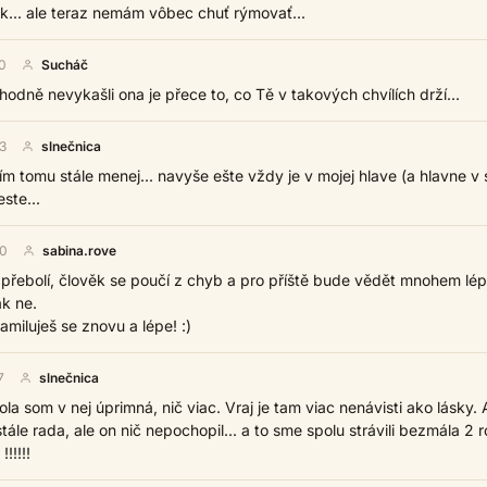
ak... ale teraz nemám vôbec chuť rýmovať...
0
Sucháč
hodně nevykašli ona je přece to, co Tě v takových chvílích drží...
3
slnečnica
ím tomu stále menej... navyše ešte vždy je v mojej hlave (a hlavne v 
ste...
20
sabina.rove
řebolí, člověk se poučí z chyb a pro příště bude vědět mnohem lép
k ne.
amiluješ se znovu a lépe! :)
7
slnečnica
la som v nej úprimná, nič viac. Vraj je tam viac nenávisti ako lásky. 
ále rada, ale on nič nepochopil... a to sme spolu strávili bezmála 2 r
!!!!!