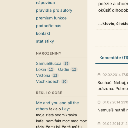
nápověda
poézie a chcem
okúsiť dlhodob
pravidla pro autory
premium funkce
... ktovie, či e
podpořte nás
kontakt
statistiky
NAROZENINY
Komentáře (11
SamuelBucca
15
Lokin
Oadie
12
12
02.02.2014 17:
Viktoria
12
Vochkadech
10
Sucháč: Neboj, m
prázdna. Potreb
ŘEKLI O SOBĚ
01.02.2014 23:
Me and you and all the
others
Lay
řekla o
:
Nemusíš nutně rý
moje zlatá sedmikráska.
kafe. sem fakt moc moc moc
01.02.2014 21:2
ráda, že tu jsi, že tě můžu