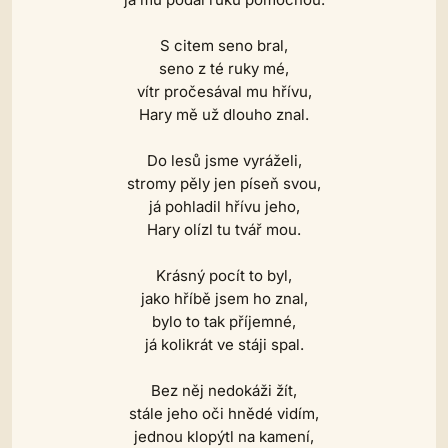
S citem seno bral,
seno z té ruky mé,
vítr pročesával mu hřívu,
Hary mě už dlouho znal.
Do lesů jsme vyráželi,
stromy pěly jen píseň svou,
já pohladil hřívu jeho,
Hary olízl tu tvář mou.
Krásný pocít to byl,
jako hříbě jsem ho znal,
bylo to tak příjemné,
já kolikrát ve stáji spal.
Bez něj nedokáži žít,
stále jeho oči hnědé vidím,
jednou klopýtl na kamení,