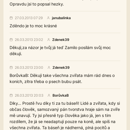
Opravdu jsi to popsal hezky.
27.03.2013 07:29
janubalinka
Zděndo je to moc krásné
26.03.2013 23:02
Zdenek39
Děkuji,za názor je tvůj já teď Zamilo posílám svůj moc
děkuji.
26.03.2013 23:00
Zdenek39
BorůvkaB: Děkuji take všechna zvířata mám rád dnes o
koních, zítra třeba o psech bubu psát.
26.03.2013 20:03
BorůvkaB
Díky... Prostě řvu díky ti za tu báseň! Lidé a zvířata, kdy si
občas člověk, samozvaný pán tvorstva hraje sám na zvíře
mě unavují. Ty jsi přesně typ člověka jako já, jen s tím
rozdílem, že já se neadaptuji pouze na koně, ale spíš na
všechna zvířata. Ta báseň je nádherná, plná pocitů a