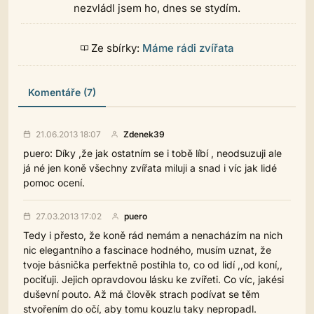
nezvládl jsem ho, dnes se stydím.
Ze sbírky:
Máme rádi zvířata
Komentáře (7)
21.06.2013 18:07
Zdenek39
puero: Díky ,že jak ostatním se i tobě líbí , neodsuzuji ale
já né jen koně všechny zvířata miluji a snad i víc jak lidé
pomoc ocení.
27.03.2013 17:02
puero
Tedy i přesto, že koně rád nemám a nenacházím na nich
nic elegantního a fascinace hodného, musím uznat, že
tvoje básnička perfektně postihla to, co od lidí ,,od koní,,
pociťuji. Jejich opravdovou lásku ke zvířeti. Co víc, jakési
duševní pouto. Až má člověk strach podívat se těm
stvořením do očí, aby tomu kouzlu taky nepropadl.