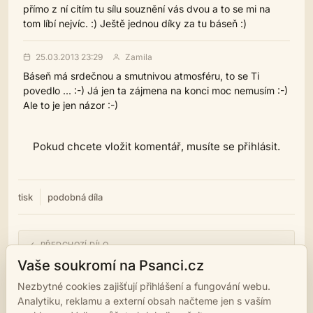
přímo z ní cítím tu sílu souznění vás dvou a to se mi na
tom líbí nejvíc. :) Ještě jednou díky za tu báseň :)
25.03.2013 23:29
Zamila
Báseň má srdečnou a smutnivou atmosféru, to se Ti
povedlo ... :-) Já jen ta zájmena na konci moc nemusím :-)
Ale to je jen názor :-)
Pokud chcete vložit komentář, musíte se přihlásit.
tisk
podobná díla
← PŘEDCHOZÍ DÍLO
Stalo se
Vaše soukromí na Psanci.cz
Nezbytné cookies zajišťují přihlášení a fungování webu.
NÁSLEDUJÍCÍ DÍLO →
Analytiku, reklamu a externí obsah načteme jen s vaším
Mikeš