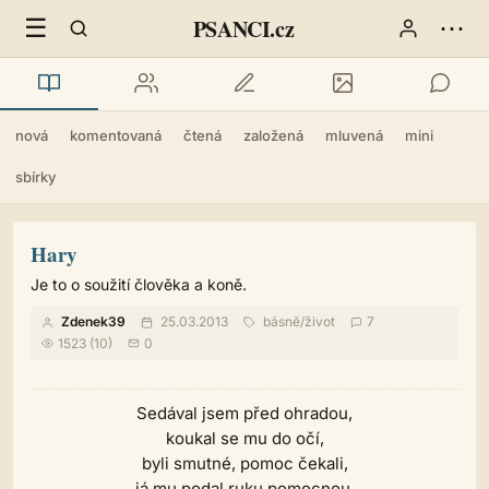
☰
⋯
PSANCI.cz
nová
komentovaná
čtená
založená
mluvená
mini
sbírky
Hary
Je to o soužití člověka a koně.
Zdenek39
25.03.2013
básně
/
život
7
1523 (10)
0
Sedával jsem před ohradou,
koukal se mu do očí,
byli smutné, pomoc čekali,
já mu podal ruku pomocnou.