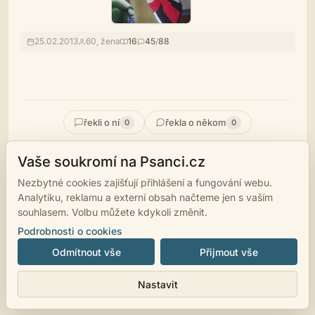
25.02.2013
60, žena
16
45
/
88
řekli o ní
řekla o někom
0
0
Vaše soukromí na Psanci.cz
Nezbytné cookies zajišťují přihlášení a fungování webu.
Analytiku, reklamu a externí obsah načteme jen s vaším
souhlasem. Volbu můžete kdykoli změnit.
© 2007 - 2026
psanci.cz
•
Nastavení cookies
•
Facebook
• Programming
by
LUKiO
Podrobnosti o cookies
Odmítnout vše
Přijmout vše
Nastavit