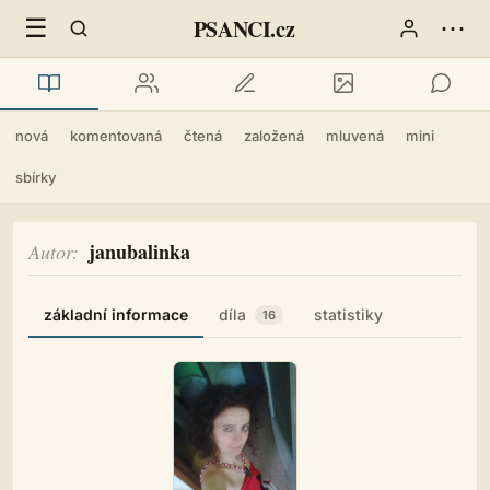
☰
⋯
PSANCI.cz
nová
komentovaná
čtená
založená
mluvená
mini
sbírky
janubalinka
Autor
základní informace
díla
statistiky
16