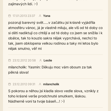
zajímavých lidí. :-)
17.01.2013 23:37
Yana
pozoruji barevný svět.....v začátku jsi krásně vyjádřila
atmosféru vánoc, já je vlastně miluju, ale víš od té doby co
si děti nadiktují co chtějí a od té doby co jsem se snížila i k
obálce, tak to kouzlo sakra nějak vyprchává, nechci to
tak, jsem obklopena velkou rodinou a taky mi letos bylo
nějak smutno, věř mi
23.12.2012 20:58
Leslie
milancholik: Yasmin: Děkuju moc vám oboum za tak
pěkná slova!
23.12.2012 09:31
milancholik
S pokorou a něhou jsi kladla slovo vedle slova, vznikly z
toho krásné verše prodchnuté smutkem, láskou.
Nádherně voní ta tvoje báseň...! :-)