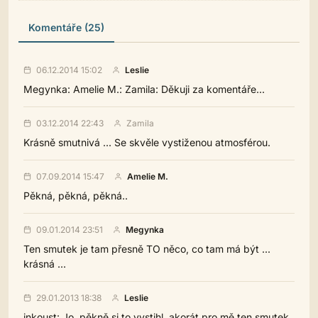
Komentáře (25)
06.12.2014 15:02
Leslie
Megynka: Amelie M.: Zamila: Děkuji za komentáře...
03.12.2014 22:43
Zamila
Krásně smutnivá ... Se skvěle vystiženou atmosférou.
07.09.2014 15:47
Amelie M.
Pěkná, pěkná, pěkná..
09.01.2014 23:51
Megynka
Ten smutek je tam přesně TO něco, co tam má být ...
krásná ...
29.01.2013 18:38
Leslie
inkoust: Jo, pěkně si to vystihl, akorát pro mě ten smutek