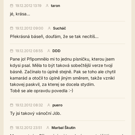
19.12.2012 13:19
taron
jé, krása...
19.12.2012 09:00
Sucháč
Překrásná báseň, doufám, že se tak necítíš...
19.12.2012 08:55
DDD
Pane jo! Připomnělo mi to jednu písničku, kterou jsem
kdysi psal. Měla to být taková sobečtější verze tvojí
básně. Začínalo to úplně stejně. Pak se toho ale chytil
kamarád a otočil to úplně jiným směrem, takže vznikl
takovej paskvil, za kterej se docela stydím.
Tobě se ale opravdu povedla :-)
19.12.2012 08:32
puero
Ty jsi takový vánoční Jób.
18.12.2012 23:51
Marbal Škutin