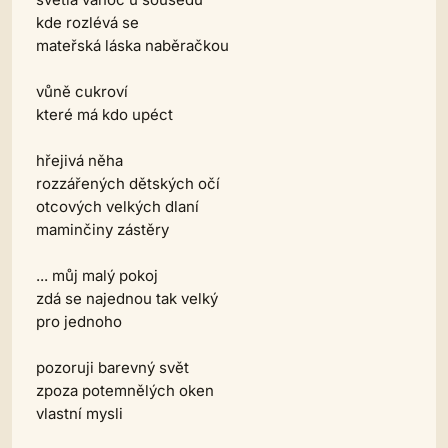
kde rozlévá se
mateřská láska naběračkou
vůně cukroví
které má kdo upéct
hřejivá něha
rozzářených dětských očí
otcových velkých dlaní
maminčiny zástěry
... můj malý pokoj
zdá se najednou tak velký
pro jednoho
pozoruji barevný svět
zpoza potemnělých oken
vlastní mysli