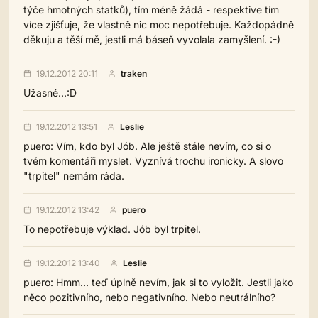
týče hmotných statků), tím méně žádá - respektive tím
více zjišťuje, že vlastně nic moc nepotřebuje. Každopádně
děkuju a těší mě, jestli má báseň vyvolala zamyšlení. :-)
19.12.2012 20:11
traken
Užasné...:D
19.12.2012 13:51
Leslie
puero: Vím, kdo byl Jób. Ale ještě stále nevím, co si o
tvém komentáři myslet. Vyznívá trochu ironicky. A slovo
"trpitel" nemám ráda.
19.12.2012 13:42
puero
To nepotřebuje výklad. Jób byl trpitel.
19.12.2012 13:40
Leslie
puero: Hmm... teď úplně nevím, jak si to vyložit. Jestli jako
něco pozitivního, nebo negativního. Nebo neutrálního?