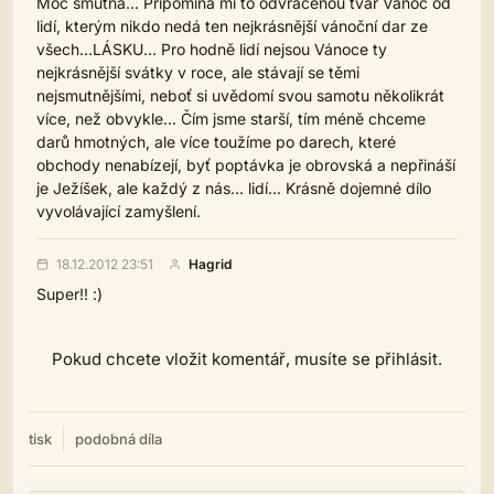
Moc smutná... Připomíná mi to odvrácenou tvář Vánoc od
lidí, kterým nikdo nedá ten nejkrásnější vánoční dar ze
všech...LÁSKU... Pro hodně lidí nejsou Vánoce ty
nejkrásnější svátky v roce, ale stávají se těmi
nejsmutnějšími, neboť si uvědomí svou samotu několikrát
více, než obvykle... Čím jsme starší, tím méně chceme
darů hmotných, ale více toužíme po darech, které
obchody nenabízejí, byť poptávka je obrovská a nepřináší
je Ježíšek, ale každý z nás... lidí... Krásně dojemné dílo
vyvolávající zamyšlení.
18.12.2012 23:51
Hagrid
Super!! :)
Pokud chcete vložit komentář, musíte se přihlásit.
tisk
podobná díla