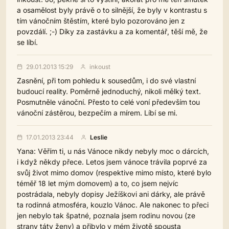
a osamělost byly právě o to silnější, že byly v kontrastu s
tím vánočním štěstím, které bylo pozorováno jen z
povzdálí. ;-) Díky za zastávku a za komentář, těší mě, že
se líbí.
29.01.2013 15:29
inkoust
Zasnění, při tom pohledu k sousedům, i do své vlastní
budoucí reality. Poměrně jednoduchý, nikoli mělký text.
Posmutněle vánoční. Přesto to celé voní především tou
vánoční zástěrou, bezpečím a mírem. Líbí se mi.
17.01.2013 23:44
Leslie
Yana: Věřím ti, u nás Vánoce nikdy nebyly moc o dárcích,
i když někdy přece. Letos jsem vánoce trávila poprvé za
svůj život mimo domov (respektive mimo místo, které bylo
téměř 18 let mým domovem) a to, co jsem nejvíc
postrádala, nebyly dopisy Ježíškovi ani dárky, ale právě
ta rodinná atmosféra, kouzlo Vánoc. Ale nakonec to přeci
jen nebylo tak špatné, poznala jsem rodinu novou (ze
strany táty ženy) a přibylo v mém životě spousta