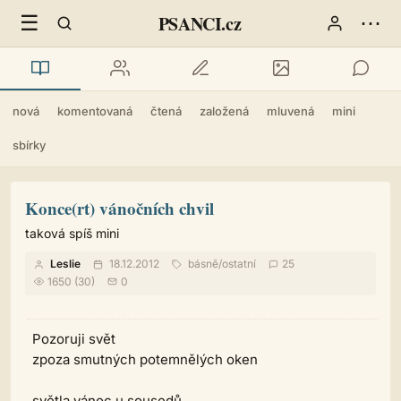
☰
⋯
PSANCI.cz
nová
komentovaná
čtená
založená
mluvená
mini
sbírky
Konce(rt) vánočních chvil
taková spíš mini
Leslie
18.12.2012
básně
/
ostatní
25
1650 (30)
0
Pozoruji svět
zpoza smutných potemnělých oken
světla vánoc u sousedů