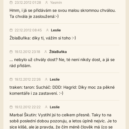
23.12.2012 01:28
Yasmin
Hmm, i já se přidávám se svou malou skromnou chválou.
Ta chvála je zasloužená:-)
22.12.2012 08:45
Leslie
ŽblaBuňka: díky ti, vážím si toho :-)
19.12.2012 23:18
ŽblaBuňka
... nebylo už chvály dost? Ne, té není nikdy dost, a já se
rád přidám.
19.12.2012 22:26
Leslie
traken: taron: Sucháč: DDD: Hagrid: Díky moc za pěkné
komentáře i za zastavení. :-)
19.12.2012 22:22
Leslie
Marbal Škutin: Vystihl jsi to celkem přesně. Taky to na
sobě poslední dobou pozoruju, a letos úplně nejvíc. Je to
sice klišé, ale je pravda, že čím méně člověk má (co se