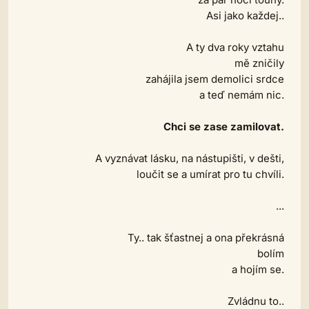
Asi jako každej..
A ty dva roky vztahu
mě zničily
zahájila jsem demolici srdce
a teď nemám nic.
Chci se zase zamilovat.
A vyznávat lásku, na nástupišti, v dešti,
loučit se a umírat pro tu chvíli.
...
Ty.. tak šťastnej a ona překrásná
bolím
a hojím se.
Zvládnu to..