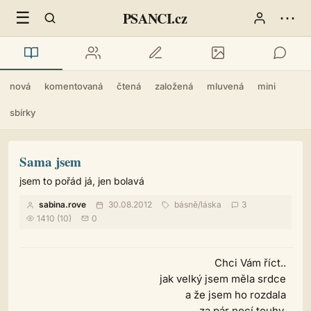
☰
⋯
PSANCI.cz
nová
komentovaná
čtená
založená
mluvená
mini
sbírky
Sama jsem
jsem to pořád já, jen bolavá
sabina.rove
30.08.2012
básně
/
láska
3
1410 (10)
0
Chci Vám říct..
jak velký jsem měla srdce
a že jsem ho rozdala
za pár nocí touhy.