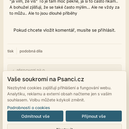
"já vím, že víš" To je tam moc pěkné, já si to často říkám..
A bohužel zjišťuji, že se také často mýlím... Ale ne vždy za
to můžu.. Ale to jsou dlouhé příběhy
Pokud chcete vložit komentář, musíte se přihlásit.
tisk
podobná díla
← PŘEDCHOZÍ DÍLO
Chybíš mi, asi.
Vaše soukromí na Psanci.cz
Nezbytné cookies zajišťují přihlášení a fungování webu.
NÁSLEDUJÍCÍ DÍLO →
Analytiku, reklamu a externí obsah načteme jen s vaším
Asi
souhlasem. Volbu můžete kdykoli změnit.
Podrobnosti o cookies
Odmítnout vše
Přijmout vše
© 2007 - 2026
psanci.cz
•
Nastavení cookies
•
Facebook
• Programming