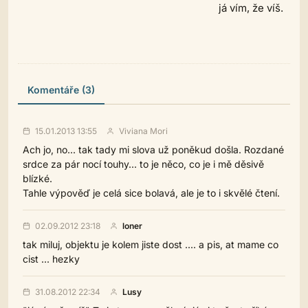
já vím, že víš.
Komentáře (3)
15.01.2013 13:55
Viviana Mori
Ach jo, no... tak tady mi slova už poněkud došla. Rozdané
srdce za pár nocí touhy... to je něco, co je i mě děsivě
blízké.
Tahle výpověď je celá sice bolavá, ale je to i skvělé čtení.
02.09.2012 23:18
loner
tak miluj, objektu je kolem jiste dost .... a pis, at mame co
cist ... hezky
31.08.2012 22:34
Lusy