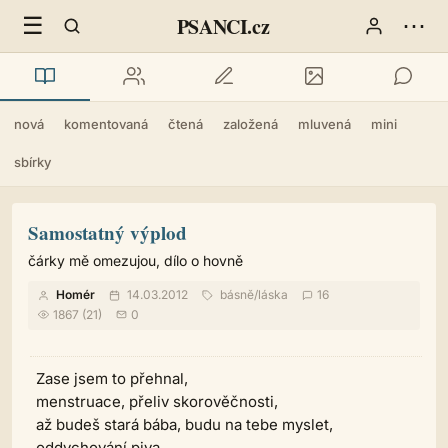
☰
⋯
PSANCI.cz
nová
komentovaná
čtená
založená
mluvená
mini
sbírky
Samostatný výplod
čárky mě omezujou, dílo o hovně
Homér
14.03.2012
básně
/
láska
16
1867 (21)
0
Zase jsem to přehnal,
menstruace, přeliv skorověčnosti,
až budeš stará bába, budu na tebe myslet,
oddychování piva,