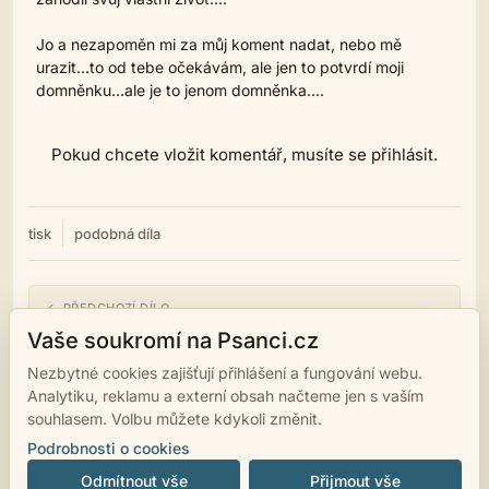
Jo a nezapoměn mi za můj koment nadat, nebo mě
urazit...to od tebe očekávám, ale jen to potvrdí moji
domněnku...ale je to jenom domněnka....
Pokud chcete vložit komentář, musíte se přihlásit.
tisk
podobná díla
← PŘEDCHOZÍ DÍLO
Páteční nerozhodnost
Vaše soukromí na Psanci.cz
Nezbytné cookies zajišťují přihlášení a fungování webu.
NÁSLEDUJÍCÍ DÍLO →
Analytiku, reklamu a externí obsah načteme jen s vaším
Zimu obrečí
souhlasem. Volbu můžete kdykoli změnit.
Podrobnosti o cookies
Odmítnout vše
Přijmout vše