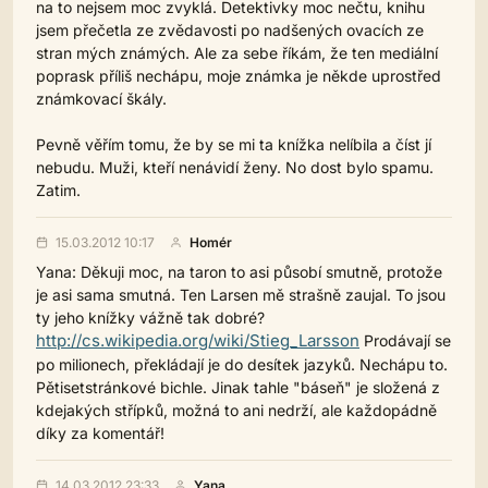
na to nejsem moc zvyklá. Detektivky moc nečtu, knihu
jsem přečetla ze zvědavosti po nadšených ovacích ze
stran mých známých. Ale za sebe říkám, že ten mediální
poprask příliš nechápu, moje známka je někde uprostřed
známkovací škály.
Pevně věřím tomu, že by se mi ta knížka nelíbila a číst jí
nebudu. Muži, kteří nenávidí ženy. No dost bylo spamu.
Zatim.
15.03.2012 10:17
Homér
Yana: Děkuji moc, na taron to asi působí smutně, protože
je asi sama smutná. Ten Larsen mě strašně zaujal. To jsou
ty jeho knížky vážně tak dobré?
http://cs.wikipedia.org/wiki/Stieg_Larsson
Prodávají se
po milionech, překládají je do desítek jazyků. Nechápu to.
Pětisetstránkové bichle. Jinak tahle "báseň" je složená z
kdejakých střípků, možná to ani nedrží, ale každopádně
díky za komentář!
14.03.2012 23:33
Yana