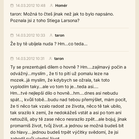
14.03.2012 10:48
Homér
taron: Možná to čteš jinak než jak to bylo napsáno.
Poznala jsi z toho Stiega Larsona?
14.03.2012 10:33
taron
Že by tě ubíjela nuda ? Hm...co teda...
14.03.2012 10:31
taron
Ty se prezentuješ dílem o hovně ? Hm....zajímavý počin a
odvážný...myslím , že ti to pití už pomalu leze na
mozek..já myslím, že kdybych se ožrala, tak toto
vyplodím taky...ale vo tom to je...teda asi....
Hm...tvé nejlepší dílo o hovně...hm....dnes asi nebudu
spát.., kvůli tobě...budu nad tebou přemýšlet, mám pocit,
že ti něco tak vzalo radost ze života, něco tě tak ubilo,
tak srazilo k zemi, že nedokážeš vstát a asi po tom ani
netoužíš, aby tě zase něco nesrazilo zpět...ale bojuj, jinak
promarníš život, tvůj život..a jednou se možná budeš bít
do hlavy....jednou budeš trpět výčitky svědomí, že jsi
zahodil svůj vlastní život....