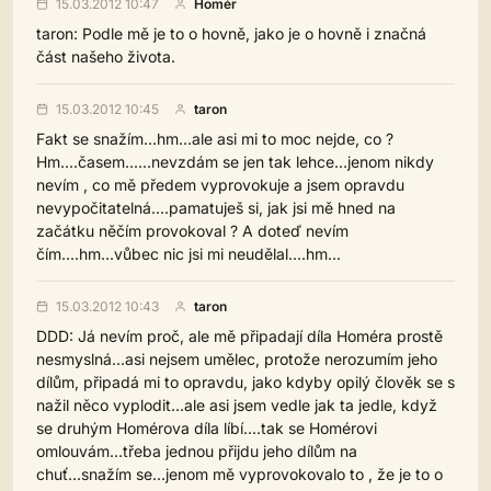
15.03.2012 10:47
Homér
taron: Podle mě je to o hovně, jako je o hovně i značná
část našeho života.
15.03.2012 10:45
taron
Fakt se snažím...hm...ale asi mi to moc nejde, co ?
Hm....časem......nevzdám se jen tak lehce...jenom nikdy
nevím , co mě předem vyprovokuje a jsem opravdu
nevypočitatelná....pamatuješ si, jak jsi mě hned na
začátku něčím provokoval ? A doteď nevím
čím....hm...vůbec nic jsi mi neudělal....hm...
15.03.2012 10:43
taron
DDD: Já nevím proč, ale mě připadají díla Homéra prostě
nesmyslná...asi nejsem umělec, protože nerozumím jeho
dílům, připadá mi to opravdu, jako kdyby opilý člověk se s
nažil něco vyplodit...ale asi jsem vedle jak ta jedle, když
se druhým Homérova díla líbí....tak se Homérovi
omlouvám...třeba jednou přijdu jeho dílům na
chuť...snažím se...jenom mě vyprovokovalo to , že je to o