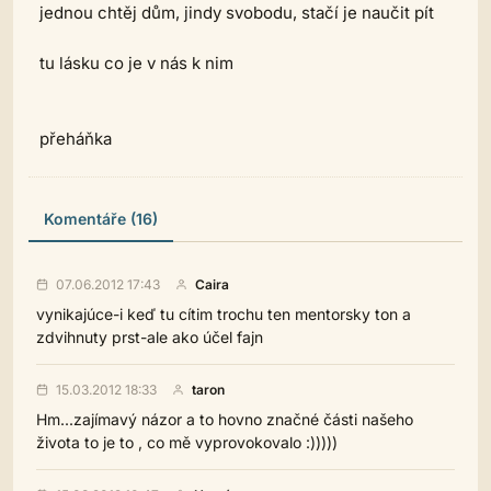
jednou chtěj dům, jindy svobodu, stačí je naučit pít
tu lásku co je v nás k nim
přeháňka
Komentáře (16)
07.06.2012 17:43
Caira
vynikajúce-i keď tu cítim trochu ten mentorsky ton a
zdvihnuty prst-ale ako účel fajn
15.03.2012 18:33
taron
Hm...zajímavý názor a to hovno značné části našeho
života to je to , co mě vyprovokovalo :)))))