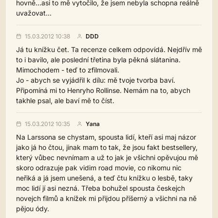
hovně...asi to mě vytočilo, že jsem nebyla schopna reálně
uvažovat...
15.03.2012 10:38
DDD
Já tu knížku čet. Ta recenze celkem odpovídá. Nejdřív mě
to i bavilo, ale poslední třetina byla pěkná slátanina.
Mimochodem - teď to zfilmovali.
Jo - abych se vyjádřil k dílu: mě tvoje tvorba baví.
Připomíná mi to Henryho Rollinse. Nemám na to, abych
takhle psal, ale baví mě to číst.
15.03.2012 10:35
Yana
Na Larssona se chystam, spousta lidí, kteří asi maj názor
jako já ho čtou, jinak mam to tak, že jsou fakt bestsellery,
který vůbec nevnímam a už to jak je všichni opěvujou mě
skoro odrazuje pak vidim road movie, co nikomu nic
neřiká a já jsem unešená, a teď čtu knížku o lesbě, taky
moc lidí jí asi nezná. Třeba bohužel spousta českejch
novejch filmů a knížek mi přijdou příšerný a všichni na ně
pějou ódy.