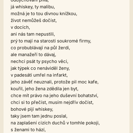
já whiskey, ty malibu,
možná je to tou divnou knížkou,
život nemůžeš dočíst,
v docích,
ani nás tam nepustili,
prý to mají na starosti soukromé firmy,
co probublávají na půl žerdi,
ale manažeří to dávaj,
nechci psát ty psycho věci,
jak týpek co nenáviděl ženy,
v padesáti umřel na infarkt,
jeho závěť neuznali, protože pil moc kafe,
kouřil, jeho žena zdědila jen byt,
chce mít právo na jeho duševní bohatství,
chci si to přečíst, musím nejdřív dočíst,
bohové pijí whiskey,
taky jsem tam jednu poslal,
na zaplašení cizích duchů v tomhle pokoji,
s ženami to hází,