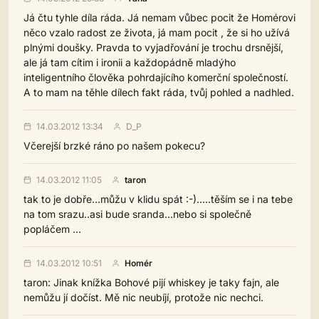
Já čtu tyhle díla ráda. Já nemam vůbec pocit že Homérovi
něco vzalo radost ze života, já mam pocit , že si ho užívá
plnými doušky. Pravda to vyjadřování je trochu drsnější,
ale já tam cítim i ironii a každopádně mladýho
inteligentního člověka pohrdajícího komerční společností.
A to mam na těhle dílech fakt ráda, tvůj pohled a nadhled.
14.03.2012 13:34
D_P
Včerejší brzké ráno po našem pokecu?
14.03.2012 11:05
taron
tak to je dobře...můžu v klidu spát :-).....těším se i na tebe
na tom srazu..asi bude sranda...nebo si společně
popláčem ...
14.03.2012 10:51
Homér
taron: Jinak knížka Bohové pijí whiskey je taky fajn, ale
nemůžu jí dočíst. Mě nic neubíjí, protože nic nechci.