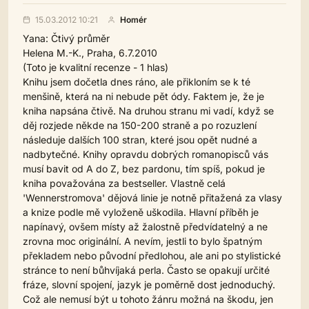
15.03.2012 10:21
Homér
Yana: Čtivý průměr
Helena M.-K., Praha, 6.7.2010
(Toto je kvalitní recenze - 1 hlas)
Knihu jsem dočetla dnes ráno, ale přikloním se k té
menšině, která na ni nebude pět ódy. Faktem je, že je
kniha napsána čtivě. Na druhou stranu mi vadí, když se
děj rozjede někde na 150-200 straně a po rozuzlení
následuje dalších 100 stran, které jsou opět nudné a
nadbytečné. Knihy opravdu dobrých romanopisců vás
musí bavit od A do Z, bez pardonu, tím spíš, pokud je
kniha považována za bestseller. Vlastně celá
'Wennerstromova' dějová linie je notně přitažená za vlasy
a knize podle mě vyloženě uškodila. Hlavní příběh je
napínavý, ovšem místy až žalostně předvídatelný a ne
zrovna moc originální. A nevím, jestli to bylo špatným
překladem nebo původní předlohou, ale ani po stylistické
stránce to není bůhvíjaká perla. Často se opakují určité
fráze, slovní spojení, jazyk je poměrně dost jednoduchý.
Což ale nemusí být u tohoto žánru možná na škodu, jen