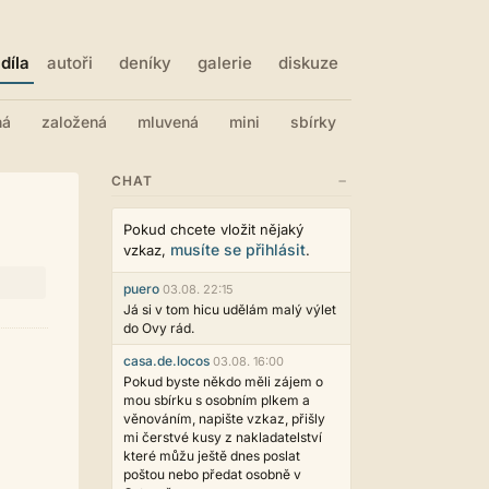
díla
autoři
deníky
galerie
diskuze
ná
založená
mluvená
mini
sbírky
−
CHAT
Pokud chcete vložit nějaký
musíte se přihlásit
vzkaz,
.
puero
03.08. 22:15
Já si v tom hicu udělám malý výlet
do Ovy rád.
casa.de.locos
03.08. 16:00
Pokud byste někdo měli zájem o
mou sbírku s osobním plkem a
věnováním, napište vzkaz, přišly
mi čerstvé kusy z nakladatelství
které můžu ještě dnes poslat
poštou nebo předat osobně v