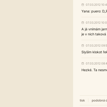
07.03.2012 10:
Yana: puero: D_
07.03.2012 10:
A já vnímám jarn
je v nich taková
07.03.2012 09:
Slyším klokot ře
07.03.2012 08:
Hezké. Ta nesměl
tisk
podobná d