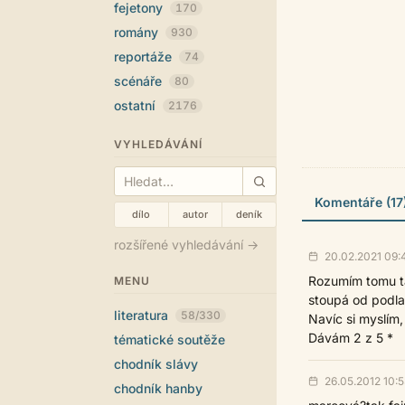
fejetony
170
romány
930
reportáže
74
scénáře
80
ostatní
2176
VYHLEDÁVÁNÍ
Komentáře (17
dílo
autor
deník
rozšířené vyhledávání →
20.02.2021 09:
Rozumím tomu ta
MENU
stoupá od podlah
literatura
58/330
Navíc si myslím,
Dávám 2 z 5 *
tématické soutěže
chodník slávy
26.05.2012 10:5
chodník hanby