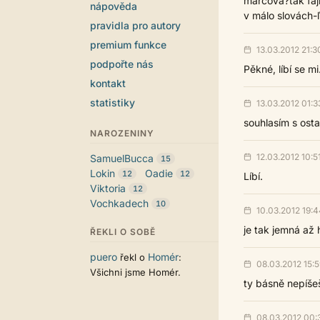
marcová?tak faj
nápověda
v málo slovách-
pravidla pro autory
premium funkce
13.03.2012 21:3
podpořte nás
Pěkné, líbí se mi
kontakt
statistiky
13.03.2012 01:3
souhlasím s ost
NAROZENINY
12.03.2012 10:5
SamuelBucca
15
Lokin
Oadie
12
12
Líbí.
Viktoria
12
Vochkadech
10
10.03.2012 19:4
je tak jemná až h
ŘEKLI O SOBĚ
puero
Homér
řekl o
:
08.03.2012 15:5
Všichni jsme Homér.
ty básně nepíšeš,
08.03.2012 00: