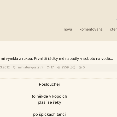
nová
komentovaná
čte
 mi vymkla z rukou. První tři řádky mě napadly v sobotu na vodě...
3.2012
miniatury
/
ostatní
17
2559 (36)
0
Poslouchej
to někde v kopcích
plaší se řeky
po špičkách tančí