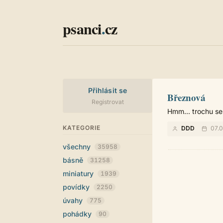
psanci
.
cz
Přihlásit se
Březnová
Registrovat
Hmm... trochu se
KATEGORIE
DDD
07.0
všechny
35958
básně
31258
miniatury
1939
povídky
2250
úvahy
775
pohádky
90