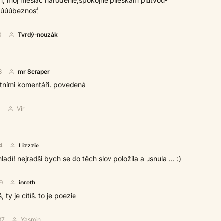
n, môj mesiac narodenie,spokojne plieskam plutvou-
ľúúúbeznosť
0
Tvrdý-nouzák
.
3
mr Scraper
atními komentáři. povedená
1
Vir
4
Lizzzie
ladí! nejradši bych se do těch slov položila a usnula ... :)
9
ioreth
 ty je cítíš. to je poezie
37
Yasmin