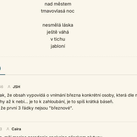
nad městem
tmavovlasá noc
nesmělá láska
ještě váhá
v tichu
jabloní
)
46
JSH
k, že obsah vypovídá o vnímání března konkrétní osoby, která dle
y až k nebi... je to k zahloubání, je to spíš krátká báseň.
 že první 3 řádky nejsou "březnové".
3
Caira