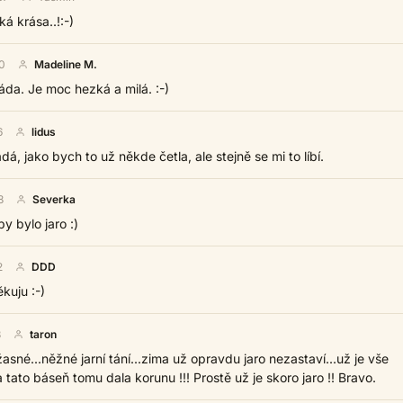
ká krása..!:-)
0
Madeline M.
áda. Je moc hezká a milá. :-)
6
lidus
dá, jako bych to už někde četla, ale stejně se mi to líbí.
8
Severka
y bylo jaro :)
2
DDD
ěkuju :-)
3
taron
žasné...něžné jarní tání...zima už opravdu jaro nezastaví...už je vše
a tato báseň tomu dala korunu !!! Prostě už je skoro jaro !! Bravo.