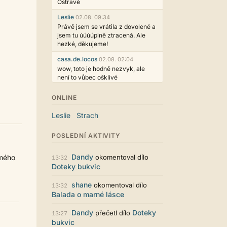
Ostravě
Leslie
02.08. 09:34
Právě jsem se vrátila z dovolené a
jsem tu úúúúplně ztracená. Ale
hezké, děkujeme!
casa.de.locos
02.08. 02:04
wow, toto je hodně nezvyk, ale
není to vůbec ošklivé
Jarda468
31.07. 12:50
ONLINE
Už i počet přečtení jde vidět,
reklama co zasahovala do chatu je
Leslie
Strach
myslím také už v pořádku,
perfektní práce :)
POSLEDNÍ AKTIVITY
Singularis
30.07. 06:19
Líbí se mi tmavá varianta nového
Dandy
 mého
okomentoval dílo
13:32
vzhledu. Na některých místech
Doteky bukvic
jsou sice mezi prvky příliš velké
mezery, ale když mě to bude štvát,
shane
okomentoval dílo
13:32
určitě to půjde upravit místním
Balada o marné lásce
stylem... Celkově je styl dobře
funkční a příjemný. Podvedl se.
Dandy
Doteky
přečetl dílo
13:27
puero
29.07. 11:53
bukvic