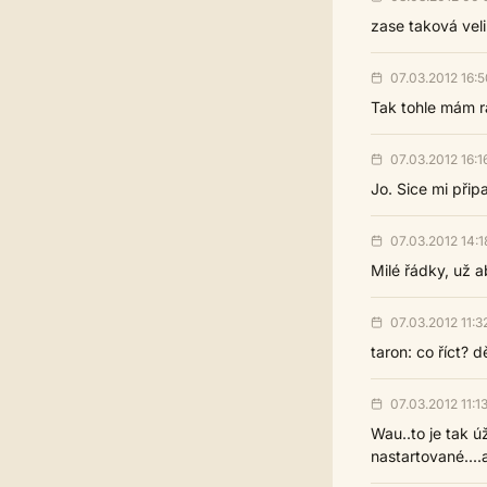
zase taková veli
07.03.2012 16:5
Tak tohle mám r
07.03.2012 16:1
Jo. Sice mi připa
07.03.2012 14:1
Milé řádky, už ab
07.03.2012 11:3
taron: co říct? d
07.03.2012 11:1
Wau..to je tak ú
nastartované....