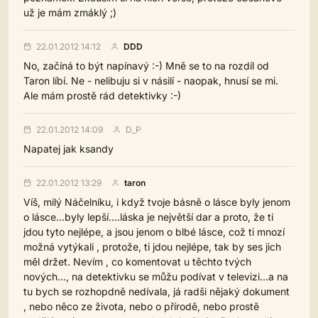
už je mám zmáklý ;)
22.01.2012 14:12
DDD
No, začíná to být napínavý :-) Mně se to na rozdíl od
Taron líbí. Ne - nelibuju si v násilí - naopak, hnusí se mi.
Ale mám prostě rád detektivky :-)
22.01.2012 14:09
D_P
Napatej jak ksandy
22.01.2012 13:29
taron
Víš, milý Náčelníku, i když tvoje básně o lásce byly jenom
o lásce...byly lepší....láska je největší dar a proto, že ti
jdou tyto nejlépe, a jsou jenom o blbé lásce, což ti mnozí
možná vytýkali , protože, ti jdou nejlépe, tak by ses jich
měl držet. Nevím , co komentovat u těchto tvých
nových..., na detektivku se můžu podívat v televizi...a na
tu bych se rozhopdně nedívala, já radši nějaký dokument
, nebo něco ze života, nebo o přírodě, nebo prostě