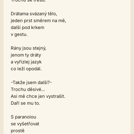
Drátama svázaný tělo,
jeden prst směrem na mě,
další pod krkem
v gestu.
Rány jsou stejný,
jenom ty dráty
a vyřízlej jazyk
co leží opodál.
-Takže jsem další?-
Trochu děsivé...
Asi mě chce jen vystrašit.
Daří se mu to.
S paranoiou
se vyšetřovat
prostě