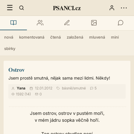
☰
⋯
PSANCI.cz
nová
komentovaná
čtená
založená
mluvená
mini
sbírky
Ostrov
Jsem prostě smutná, nějak sama mezi lidmi. Někdy!
Yana
12.01.2012
básně
/
smutné
5
1592 (14)
0
Jsem ostrov, ostrov v pustém moři,
v mém jádru sopka věčně hoří.
Ten ostrov obydlen není