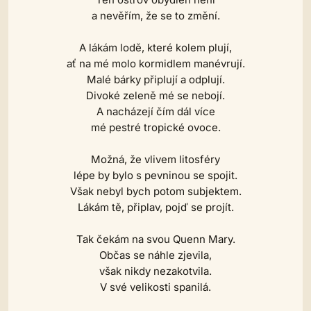
a nevěřím, že se to změní.
A lákám lodě, které kolem plují,
ať na mé molo kormidlem manévrují.
Malé bárky připlují a odplují.
Divoké zeleně mé se nebojí.
A nacházejí čím dál více
mé pestré tropické ovoce.
Možná, že vlivem litosféry
lépe by bylo s pevninou se spojit.
Však nebyl bych potom subjektem.
Lákám tě, připlav, pojď se projít.
Tak čekám na svou Quenn Mary.
Občas se náhle zjevila,
však nikdy nezakotvila.
V své velikosti spanilá.