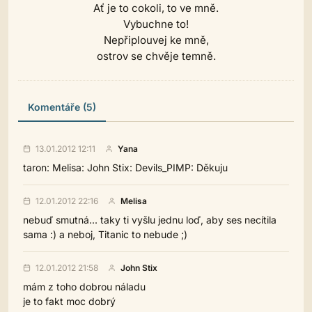
Ať je to cokoli, to ve mně.
Vybuchne to!
Nepřiplouvej ke mně,
ostrov se chvěje temně.
Komentáře (5)
13.01.2012 12:11
Yana
taron: Melisa: John Stix: Devils_PIMP: Děkuju
12.01.2012 22:16
Melisa
nebuď smutná... taky ti vyšlu jednu loď, aby ses necítila
sama :) a neboj, Titanic to nebude ;)
12.01.2012 21:58
John Stix
mám z toho dobrou náladu
je to fakt moc dobrý