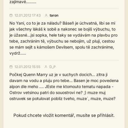
zajímavé.........
12.01.2012 17:43
taron
No Yani, co to je za náladu? Báseň je úchvatná, líbí se mi
jak všechny lákáš k sobě a nakonec se bojíš výbuchu, to
je úžasné...jsi sopka, hele taky se vydávám na plavbu pro
tebe, zachráním tě, výbuchu se nebojím, už pluji, cestou
se mám sejít s kámošem Devilsem, spolu tě zachráníme,
vydrž.....
12.01.2012 15:55
D_P
Počkej Quenn Marry uz je v suchych docich... zitra ji
davam na vodu a pluju pro tebe... Basen je moc povedena
alpon dle meho .... JEste me ktomouto tematu napada -
Ostrov vetsinou patri do souostrovi ne? ;) muze muj
ostruvek se potulovat pobliz tveho, muze´, muze, muze?
Pokud chcete vložit komentář, musíte se přihlásit.