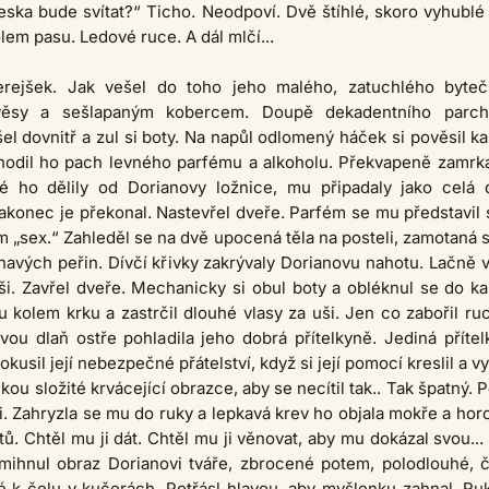
eska bude svítat?“ Ticho. Neodpoví. Dvě štíhlé, skoro vyhublé
em pasu. Ledové ruce. A dál mlčí...
čerejšek. Jak vešel do toho jeho malého, zatuchlého byte
věsy a sešlapaným kobercem. Doupě dekadentního parch
l dovnitř a zul si boty. Na napůl odlomený háček si pověsil ka
hodil ho pach levného parfému a alkoholu. Překvapeně zamrka
eré ho dělily od Dorianovy ložnice, mu připadaly jako celá 
akonec je překonal. Nastevřel dveře. Parfém se mu představil
„sex.“ Zahleděl se na dvě upocená těla na posteli, zamotaná 
avých peřin. Dívčí křivky zakrývaly Dorianovu nahotu. Lačně v
ši. Zavřel dveře. Mechanicky si obul boty a obléknul se do ka
u kolem krku a zastrčil dlouhé vlasy za uši. Jen co zabořil ru
vou dlaň ostře pohladila jeho dobrá přítelkyně. Jediná přítel
 okusil její nebezpečné přátelství, když si její pomocí kreslil a v
kou složité krvácející obrazce, aby se necítil tak.. Tak špatný. 
ani. Zahryzla se mu do ruky a lepkavá krev ho objala mokře a hor
tů. Chtěl mu ji dát. Chtěl mu ji věnovat, aby mu dokázal svou...
ihnul obraz Dorianovi tváře, zbrocené potem, polodlouhé, 
é k čelu v kučerách. Potřásl hlavou, aby myšlenku zahnal. Ru