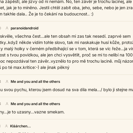
na zápěstí, ale jizvy od ní nemám. No, ten závěr je trochu lacinej, ale
, jak je to míněno. Jestli chtěl zabít oba, jeho, sebe, nebo je jen zra
m takhle dala.. Že je to čekání na budoucnost.. :)
0
paranoidandroid
 skvěle, všechna čest...ale ten obsah mi zas tak nesedí. zaprvé sem
etky..když někde vidím tohle slovo, tak mi naskakuje husí kůže, proto
y malý holky v černém předbíhající se v tom, která se víc řeže...ja v
ost s tvou povídkou, ale jen chci vysvětlit, proč se mi to nelíbí na 10
oc nepozdával ten závěr..vyznělo to pro mě trochu lacině. můj názor
 po té max.kritice:-) ale jinak pěkný
4
Me and you and all the others
vou pychu, kterou jsem dosud na sva dila mela.../ bylo ji stejne ma
4
Me and you and all the others
ilny...je to uzasny...vazne smekam.
1
Kláárchen...