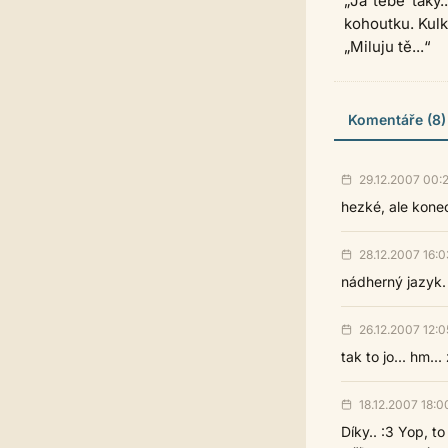
„Já tebe taky.
kohoutku. Kulka
„Miluju tě...“
Komentáře (8)
29.12.2007 00:
hezké, ale kone
28.12.2007 16:0
nádherný jazyk. 
26.12.2007 12:0
tak to jo... hm..
18.12.2007 18:0
Díky.. :3 Yop, t