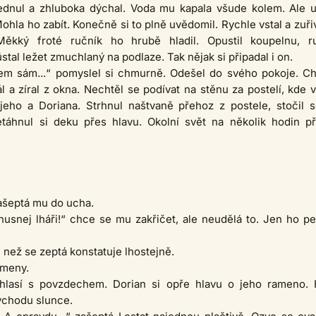
dnul a zhluboka dýchal. Voda mu kapala všude kolem. Ale 
ohla ho zabít. Konečně si to plně uvědomil. Rychle vstal a zuři
 Měkký froté ručník ho hrubě hladil. Opustil koupelnu, r
stal ležet zmuchlaný na podlaze. Tak nějak si připadal i on.
em sám...“ pomyslel si chmurně. Odešel do svého pokoje. Ch
ál a zíral z okna. Nechtěl se podívat na stěnu za postelí, kde v
 jeho a Doriana. Strhnul naštvaně přehoz z postele, stočil 
etáhnul si deku přes hlavu. Okolní svět na několik hodin př
 zašeptá mu do ucha.
hnusnej lháři!“ chce se mu zakřičet, ale neudělá to. Jen ho pe
 než se zeptá konstatuje lhostejně.
ameny.
hlasí s povzdechem. Dorian si opře hlavu o jeho rameno. 
ýchodu slunce.