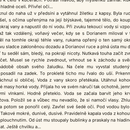
chladné oceli. Přivřel oči...
ul do naha už v předsíni a vytáhnul žiletku z kapsy. Byla ru
šel, s očima upřenýma na její blýskavé, tajemné tělo, do koup
okraj vany a napustil do ní vodu. Při zvuku tekoucí vody si vzp
až tak vzdálený, voňavý večer, kdy se s Dorianem miloval v 
ěl na tomhle okraji téhle vany, rukama opřený o ten samý okr
vu sladce zakloněnou dozadu a Dorianovi ruce a plná ústa mu d
 tu seděl sám, bledý, na pokraji nicoty. Nutkavá touha začít zv
čet. Musel se rychle zvednout, vrhnout se k záchodu a svěř
nádobě obsah svého žaludku. Na čele mu vyvstal studený
osadil na zadek. To prokleté ticho mu řvalo do uší. Prken
áchnul si obličej. Voda z vany skoro přetékala. Utáhnul koho
té masy horké vody. Přijala ho ve svém náručí tak ochotně, jem
ými vlnkami. Hodně přeteklo. Voda se začala barvit jeho kr
ova. Položil se a vůbec mu nevadilo, že si namočí vlasy. Zhl
a potom se ponořil celý. Zavřel své šedé oči. Pod vodou bylo
é. Takové mokré, dunivé, dusivé. Pravidelně kapala voda z kohou
louchnutím. Od úst mu stoupaly bublinky a praskaly na hladin
t. Ještě chvilku a...