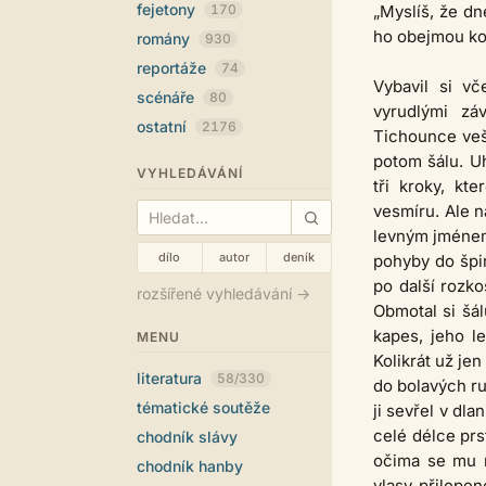
fejetony
170
„Myslíš, že dn
ho obejmou kol
romány
930
reportáže
74
Vybavil si v
scénáře
80
vyrudlými zá
ostatní
2176
Tichounce veše
potom šálu. U
VYHLEDÁVÁNÍ
tři kroky, kt
vesmíru. Ale n
levným jménem 
dílo
autor
deník
pohyby do špin
po další rozko
rozšířené vyhledávání →
Obmotal si šál
kapes, jeho le
MENU
Kolikrát už jen
literatura
58/330
do bolavých ru
tématické soutěže
ji sevřel v dl
celé délce prs
chodník slávy
očima se mu m
chodník hanby
vlasy přilepen