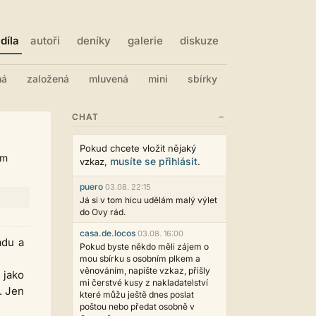
díla
autoři
deníky
galerie
diskuze
ná
založená
mluvená
mini
sbírky
−
CHAT
Pokud chcete vložit nějaký
ím
musíte se přihlásit
vzkaz,
.
puero
03.08. 22:15
Já si v tom hicu udělám malý výlet
do Ovy rád.
casa.de.locos
03.08. 16:00
adu a
Pokud byste někdo měli zájem o
mou sbírku s osobním plkem a
věnováním, napište vzkaz, přišly
 jako
mi čerstvé kusy z nakladatelství
. Jen
které můžu ještě dnes poslat
poštou nebo předat osobně v