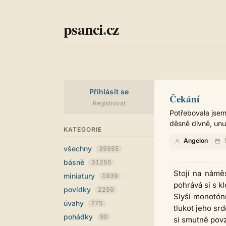
psanci
.
cz
Přihlásit se
Čekání
Registrovat
Potřebovala jsem
děsně divně, unud
KATEGORIE
Angelon
1
všechny
35955
básně
31255
Stojí na námě
miniatury
1939
pohrává si s k
povídky
2250
Slyší monotónn
úvahy
775
tlukot jeho srd
pohádky
90
si smutně pov