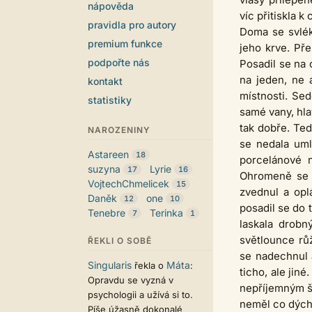
nápověda
víc přitiskla k 
pravidla pro autory
Doma se svlékn
premium funkce
jeho krve. Pře
podpořte nás
Posadil se na 
na jeden, ne 
kontakt
místnosti. Sed
statistiky
samé vany, hla
tak dobře. Teď
NAROZENINY
se nedala uml
Astareen
18
porcelánové 
suzyna
Lyrie
17
16
Ohromeně se p
VojtechChmelicek
15
zvednul a opl
Daněk
one
12
10
posadil se do 
Tenebre
Terinka
7
1
laskala drobn
světlounce růž
ŘEKLI O SOBĚ
se nadechnul 
Singularis
Máta
řekla o
:
ticho, ale jin
Opravdu se vyzná v
nepříjemným šp
psychologii a užívá si to.
neměl co dýcha
Píše úžasně dokonalé