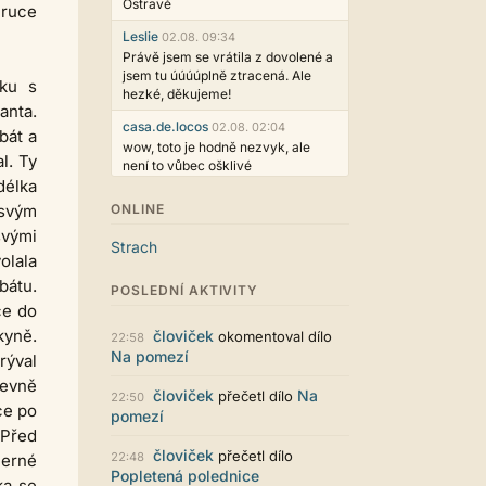
Ostravě
 ruce
Leslie
02.08. 09:34
Právě jsem se vrátila z dovolené a
jsem tu úúúúplně ztracená. Ale
čku s
hezké, děkujeme!
anta.
casa.de.locos
02.08. 02:04
bát a
wow, toto je hodně nezvyk, ale
l. Ty
není to vůbec ošklivé
délka
Jarda468
31.07. 12:50
 svým
ONLINE
Už i počet přečtení jde vidět,
svými
reklama co zasahovala do chatu je
Strach
myslím také už v pořádku,
olala
perfektní práce :)
bátu.
POSLEDNÍ AKTIVITY
Singularis
30.07. 06:19
ce do
Líbí se mi tmavá varianta nového
kyně.
človiček
okomentoval dílo
22:58
vzhledu. Na některých místech
Na pomezí
yrýval
jsou sice mezi prvky příliš velké
mezery, ale když mě to bude štvát,
Pevně
človiček
Na
přečetl dílo
22:50
určitě to půjde upravit místním
ce po
pomezí
stylem... Celkově je styl dobře
 Před
funkční a příjemný. Podvedl se.
človiček
přečetl dílo
22:48
černé
puero
29.07. 11:53
Popletená polednice
ka se