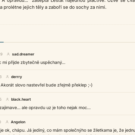
. A opravdu...“ zašeptá Lestat najednou plačtivě. Ozve se cva
 prolétne jejich těly a zaboří se do sochy za nimi.
29
sad.dreamer
c mi přijde zbytečně uspěchaný...
3
derrry
Akorát slovo nastevřel bude zřejmě překlep ;-)
5
black.heart
. zajimave... ale opravdu uz je toho nejak moc...
0
Angelon
o je ok, chápu. Já jediný, co mám společnýho se žiletkama je, že jedn