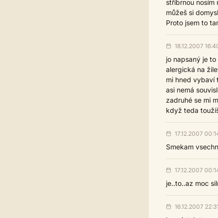
stříbrnou nosím 
můžeš si domyslet
Proto jsem to ta
18.12.2007 16:4
jo napsaný je to
alergická na žil
mi hned vybaví t
asi nemá souvisl
zadruhé se mi m
když teda toužíš
17.12.2007 00:1
Smekam vsechnu s
17.12.2007 00:1
je..to..az moc s
16.12.2007 22:3