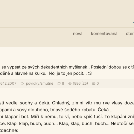
nová
komentovaná
čte
 se vypsat ze svých dekadentních myšlenek.. Poslední dobou se cít
ěně a hlavně na kulku.. No, je to jen pocit... :3
6.12.2007
povídky
/
smutné
8
1886 (25)
0
stí vedle sochy a čeká. Chladný, zimní vítr mu rve vlasy doz
lopami a šosy dlouhého, tmavě šedého kabátu. Čeká...
í klapání bot. Míří k němu, to ví, nebo spíš tuší. To klapání zní
ce. Klap, klap, buch, buch... Klap, klap, buch, buch... Neotočí se
zdechne: