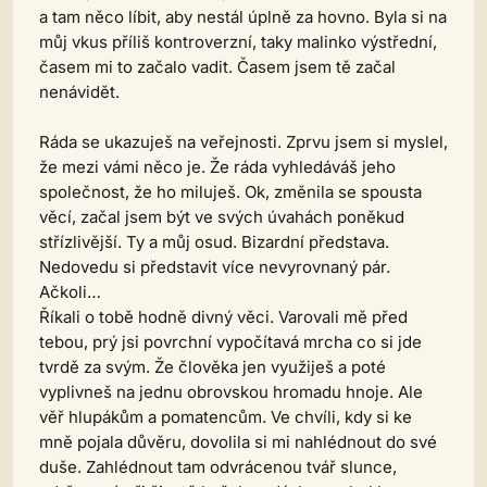
a tam něco líbit, aby nestál úplně za hovno. Byla si na
můj vkus příliš kontroverzní, taky malinko výstřední,
časem mi to začalo vadit. Časem jsem tě začal
nenávidět.
Ráda se ukazuješ na veřejnosti. Zprvu jsem si myslel,
že mezi vámi něco je. Že ráda vyhledáváš jeho
společnost, že ho miluješ. Ok, změnila se spousta
věcí, začal jsem být ve svých úvahách poněkud
střízlivější. Ty a můj osud. Bizardní představa.
Nedovedu si představit více nevyrovnaný pár.
Ačkoli…
Říkali o tobě hodně divný věci. Varovali mě před
tebou, prý jsi povrchní vypočítavá mrcha co si jde
tvrdě za svým. Že člověka jen využiješ a poté
vyplivneš na jednu obrovskou hromadu hnoje. Ale
věř hlupákům a pomatencům. Ve chvíli, kdy si ke
mně pojala důvěru, dovolila si mi nahlédnout do své
duše. Zahlédnout tam odvrácenou tvář slunce,