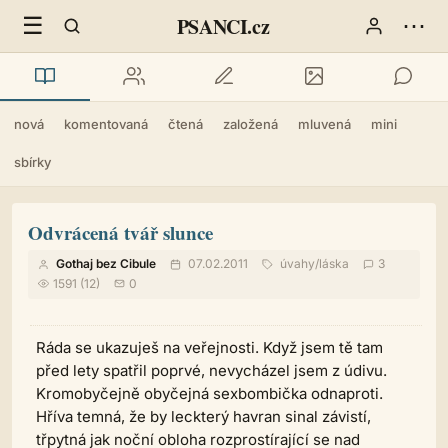
☰
⋯
PSANCI.cz
nová
komentovaná
čtená
založená
mluvená
mini
sbírky
Odvrácená tvář slunce
Gothaj bez Cibule
07.02.2011
úvahy
/
láska
3
1591 (12)
0
Ráda se ukazuješ na veřejnosti. Když jsem tě tam
před lety spatřil poprvé, nevycházel jsem z údivu.
Kromobyčejně obyčejná sexbombička odnaproti.
Hříva temná, že by leckterý havran sinal závistí,
třpytná jak noční obloha rozprostírající se nad