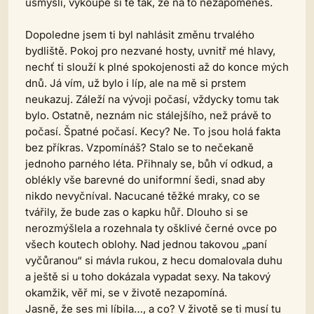
usmyslí, vykoupe si tě tak, že na to nezapomeneš.
Dopoledne jsem ti byl nahlásit změnu trvalého
bydliště. Pokoj pro nezvané hosty, uvnitř mé hlavy,
nechť ti slouží k plné spokojenosti až do konce mých
dnů. Já vím, už bylo i líp, ale na mě si prstem
neukazuj. Záleží na vývoji počasí, vždycky tomu tak
bylo. Ostatně, neznám nic stálejšího, než právě to
počasí. Špatné počasí. Kecy? Ne. To jsou holá fakta
bez příkras. Vzpomínáš? Stalo se to nečekaně
jednoho parného léta. Přihnaly se, bůh ví odkud, a
oblékly vše barevné do uniformní šedi, snad aby
nikdo nevyčníval. Nacucané těžké mraky, co se
tvářily, že bude zas o kapku hůř. Dlouho si se
nerozmýšlela a rozehnala ty ošklivé černé ovce po
všech koutech oblohy. Nad jednou takovou „paní
vyčůranou“ si mávla rukou, z hecu domalovala duhu
a ještě si u toho dokázala vypadat sexy. Na takový
okamžik, věř mi, se v životě nezapomíná.
Jasně, že ses mi líbila…, a co? V životě se ti musí tu