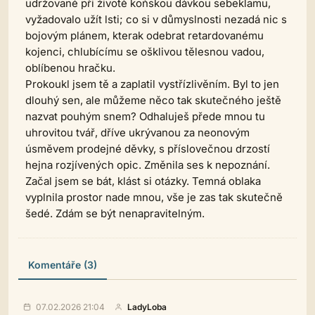
udržované při životě koňskou dávkou sebeklamu,
vyžadovalo užít lsti; co si v důmyslnosti nezadá nic s
bojovým plánem, kterak odebrat retardovanému
kojenci, chlubícímu se ošklivou tělesnou vadou,
oblíbenou hračku.
Prokoukl jsem tě a zaplatil vystřízlivěním. Byl to jen
dlouhý sen, ale můžeme něco tak skutečného ještě
nazvat pouhým snem? Odhaluješ přede mnou tu
uhrovitou tvář, dříve ukrývanou za neonovým
úsměvem prodejné děvky, s příslovečnou drzostí
hejna rozjívených opic. Změnila ses k nepoznání.
Začal jsem se bát, klást si otázky. Temná oblaka
vyplnila prostor nade mnou, vše je zas tak skutečně
šedé. Zdám se být nenapravitelným.
Komentáře (3)
07.02.2026 21:04
LadyLoba