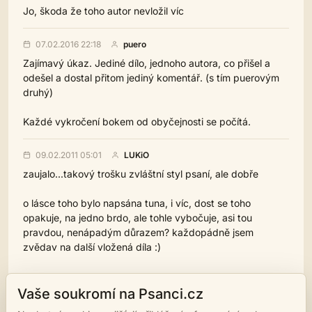
Jo, škoda že toho autor nevložil víc
07.02.2016 22:18
puero
Zajímavý úkaz. Jediné dílo, jednoho autora, co přišel a
odešel a dostal přitom jediný komentář. (s tím puerovým
druhý)
Každé vykročení bokem od obyčejnosti se počítá.
09.02.2011 05:01
LUKiO
zaujalo...takový trošku zvláštní styl psaní, ale dobře
o lásce toho bylo napsána tuna, i víc, dost se toho
opakuje, na jedno brdo, ale tohle vybočuje, asi tou
pravdou, nenápadým důrazem? každopádně jsem
zvědav na další vložená díla :)
Pokud chcete vložit komentář, musíte se přihlásit.
Vaše soukromí na Psanci.cz