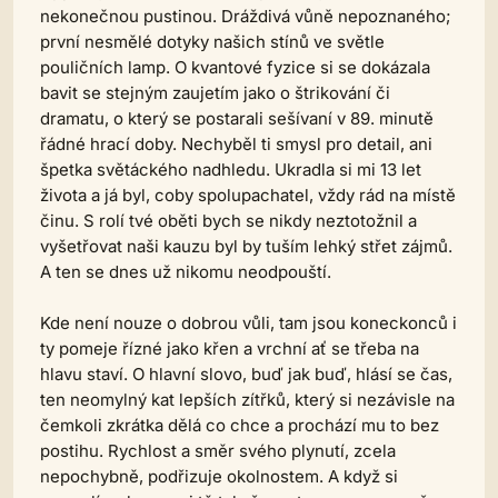
nekonečnou pustinou. Dráždivá vůně nepoznaného;
první nesmělé dotyky našich stínů ve světle
pouličních lamp. O kvantové fyzice si se dokázala
bavit se stejným zaujetím jako o štrikování či
dramatu, o který se postarali sešívaní v 89. minutě
řádné hrací doby. Nechyběl ti smysl pro detail, ani
špetka světáckého nadhledu. Ukradla si mi 13 let
života a já byl, coby spolupachatel, vždy rád na místě
činu. S rolí tvé oběti bych se nikdy neztotožnil a
vyšetřovat naši kauzu byl by tuším lehký střet zájmů.
A ten se dnes už nikomu neodpouští.
Kde není nouze o dobrou vůli, tam jsou koneckonců i
ty pomeje řízné jako křen a vrchní ať se třeba na
hlavu staví. O hlavní slovo, buď jak buď, hlásí se čas,
ten neomylný kat lepších zítřků, který si nezávisle na
čemkoli zkrátka dělá co chce a prochází mu to bez
postihu. Rychlost a směr svého plynutí, zcela
nepochybně, podřizuje okolnostem. A když si