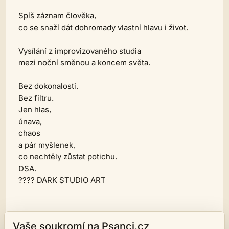
Spíš záznam člověka,
co se snaží dát dohromady vlastní hlavu i život.
Vysílání z improvizovaného studia
mezi noční směnou a koncem světa.
Bez dokonalosti.
Bez filtru.
Jen hlas,
únava,
chaos
a pár myšlenek,
co nechtěly zůstat potichu.
DSA.
????️ DARK STUDIO ART
Komentáře (0)
Vaše soukromí na Psanci.cz