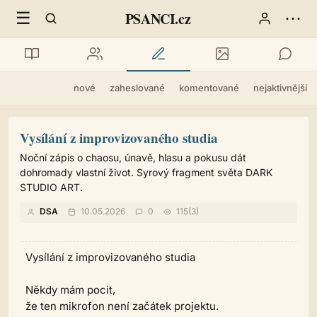
☰
⋯
PSANCI.cz
nové
zaheslované
komentované
nejaktivnější
Vysílání z improvizovaného studia
Noční zápis o chaosu, únavě, hlasu a pokusu dát
dohromady vlastní život. Syrový fragment světa DARK
STUDIO ART.
DSA
10.05.2026
0
115(3)
Vysílání z improvizovaného studia
Někdy mám pocit,
že ten mikrofon není začátek projektu.