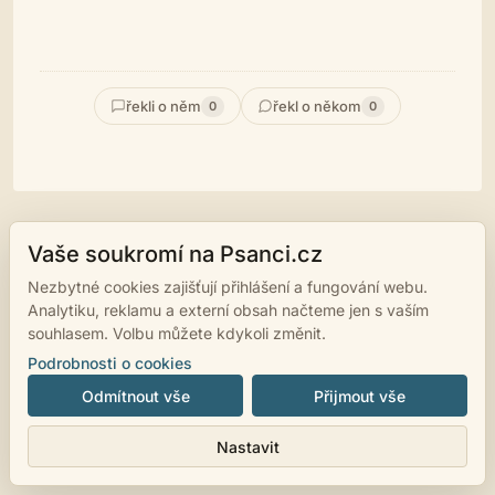
řekli o něm
řekl o někom
0
0
Vaše soukromí na Psanci.cz
© 2007 - 2026
psanci.cz
•
Nastavení cookies
•
Facebook
• Programming
by
LUKiO
Nezbytné cookies zajišťují přihlášení a fungování webu.
Analytiku, reklamu a externí obsah načteme jen s vaším
souhlasem. Volbu můžete kdykoli změnit.
Podrobnosti o cookies
Odmítnout vše
Přijmout vše
Nastavit