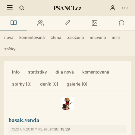
☰
⋯
PSANCI.cz
nová
komentovaná
čtená
založená
mluvená
mini
sbírky
info
statistiky
díla nová
komentovaná
sbírky [0]
deník [0]
galerie [0]
basak.venda
20.04.2010
43, muž
9
13
/
29