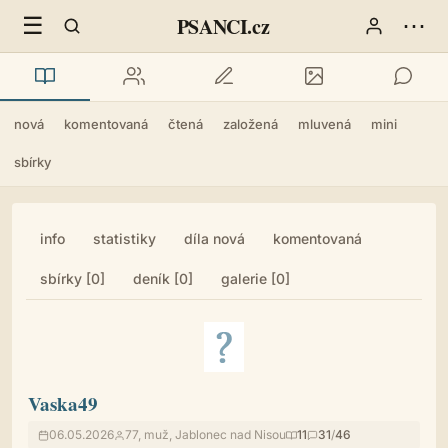
☰
⋯
PSANCI.cz
nová
komentovaná
čtená
založená
mluvená
mini
sbírky
info
statistiky
díla nová
komentovaná
sbírky [0]
deník [0]
galerie [0]
Vaska49
06.05.2026
77, muž, Jablonec nad Nisou
11
31
/
46