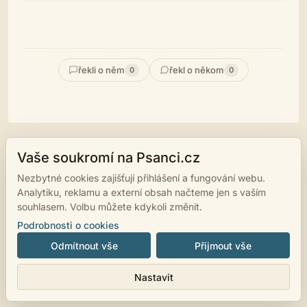
řekli o něm
řekl o někom
0
0
Vaše soukromí na Psanci.cz
© 2007 - 2026
psanci.cz
•
Nastavení cookies
•
Facebook
• Programming
Nezbytné cookies zajišťují přihlášení a fungování webu.
by
LUKiO
Analytiku, reklamu a externí obsah načteme jen s vaším
souhlasem. Volbu můžete kdykoli změnit.
Podrobnosti o cookies
Odmítnout vše
Přijmout vše
Nastavit