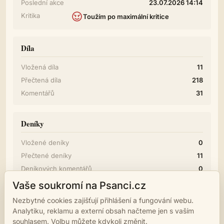
Poslední akce
23.07.2026 14:14
Kritika
Toužím po maximální kritice
Díla
Vložená díla
11
Přečtená díla
218
Komentářů
31
Deníky
Vložené deníky
0
Přečtené deníky
11
Deníkových komentářů
0
Vaše soukromí na Psanci.cz
Diskuze
Nezbytné cookies zajišťují přihlášení a fungování webu.
Analytiku, reklamu a externí obsah načteme jen s vaším
Příspěvků
0
souhlasem. Volbu můžete kdykoli změnit.