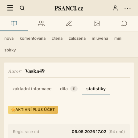
☰
⋯
PSANCI.cz
nová
komentovaná
čtená
založená
mluvená
mini
sbírky
Vaska49
Autor
základní informace
díla
statistiky
11
AKTIVNÍ PLUS ÚČET
Registrace od
06.05.2026 17:02
(94 dnů)