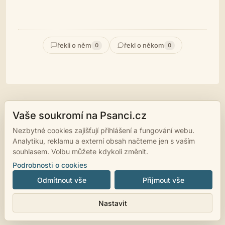
řekli o něm
řekl o někom
0
0
Vaše soukromí na Psanci.cz
© 2007 - 2026
psanci.cz
•
Nastavení cookies
•
Facebook
• Programming
by
LUKiO
Nezbytné cookies zajišťují přihlášení a fungování webu.
Analytiku, reklamu a externí obsah načteme jen s vaším
souhlasem. Volbu můžete kdykoli změnit.
Podrobnosti o cookies
Odmítnout vše
Přijmout vše
Nastavit