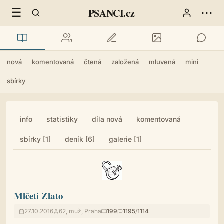
☰
⋯
PSANCI.cz
nová
komentovaná
čtená
založená
mluvená
mini
sbírky
info
statistiky
díla nová
komentovaná
sbírky [1]
deník [6]
galerie [1]
Mlčeti Zlato
27.10.2016
62, muž, Praha
199
1195
/
1114