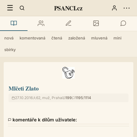
☰
⋯
PSANCI.cz
nová
komentovaná
čtená
založená
mluvená
mini
sbírky
Mlčeti Zlato
27.10.2016
62, muž, Praha
199
1195
/
1114
komentáře k dílům uživatele: