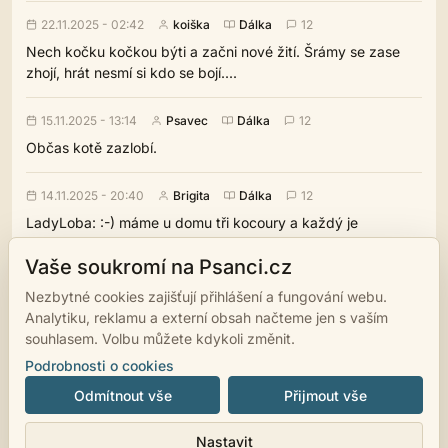
22.11.2025 - 02:42
koiška
Dálka
12
Nech kočku kočkou býti a začni nové žití. Šrámy se zase
zhojí, hrát nesmí si kdo se bojí....
15.11.2025 - 13:14
Psavec
Dálka
12
Občas kotě zazlobí.
14.11.2025 - 20:40
Brigita
Dálka
12
LadyLoba: :-) máme u domu tři kocoury a každý je
povahově úplně jiný, ale jedno mají společné, jsou to
Vaše soukromí na Psanci.cz
osobnosti a čím víc se s nimi chce člověk mazlit, tím víc
utíkají ...
Nezbytné cookies zajišťují přihlášení a fungování webu.
Analytiku, reklamu a externí obsah načteme jen s vaším
souhlasem. Volbu můžete kdykoli změnit.
‹
›
1
2
3
4
5
…
56
Podrobnosti o cookies
Odmítnout vše
Přijmout vše
© 2007 - 2026
psanci.cz
•
Nastavení cookies
•
Facebook
• Programming
Nastavit