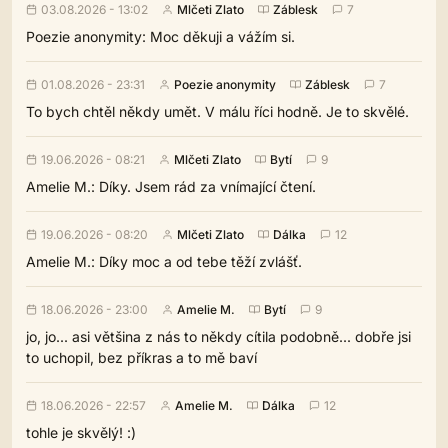
03.08.2026 - 13:02
Mlčeti Zlato
Záblesk
7
Poezie anonymity: Moc děkuji a vážím si.
01.08.2026 - 23:31
Poezie anonymity
Záblesk
7
To bych chtěl někdy umět. V málu říci hodně. Je to skvělé.
19.06.2026 - 08:21
Mlčeti Zlato
Bytí
9
Amelie M.: Díky. Jsem rád za vnímající čtení.
19.06.2026 - 08:20
Mlčeti Zlato
Dálka
12
Amelie M.: Díky moc a od tebe těží zvlášť.
18.06.2026 - 23:00
Amelie M.
Bytí
9
jo, jo... asi většina z nás to někdy cítila podobně... dobře jsi
to uchopil, bez příkras a to mě baví
18.06.2026 - 22:57
Amelie M.
Dálka
12
tohle je skvělý! :)