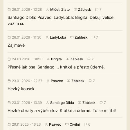
26.01.2026 - 13:28
Mlčeti Zlato
Záblesk
7
Santiago Dibla: Psavec: LadyLoba: Brigita: Děkuji velice,
vážím si.
26.01.2026 - 11:30
LadyLoba
Záblesk
7
Zajímavé
24.01.2026 - 08:10
Brigita
Záblesk
7
Přesně jak psal Santiago ... krátké a přesto úderné.
23.01.2026 - 22:57
Psavec
Záblesk
7
Hezký kousek.
23.01.2026 - 13:39
Santiago Dibla
Záblesk
7
Hezké obraty a výběr slov. Krátké a úderné. To se mi líbí!
29.11.2025 - 16:26
Psavec
Civilní
6