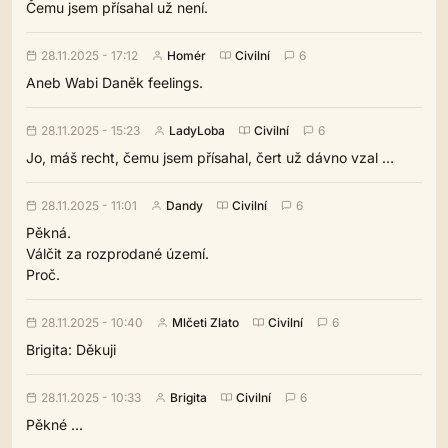
Čemu jsem přísahal už není.
28.11.2025 - 17:12
Homér
Civilní
6
Aneb Wabi Daněk feelings.
28.11.2025 - 15:23
LadyLoba
Civilní
6
Jo, máš recht, čemu jsem přísahal, čert už dávno vzal ...
28.11.2025 - 11:01
Dandy
Civilní
6
Pěkná.
Válčit za rozprodané území.
Proč.
28.11.2025 - 10:40
Mlčeti Zlato
Civilní
6
Brigita: Děkuji
28.11.2025 - 10:33
Brigita
Civilní
6
Pěkné ...