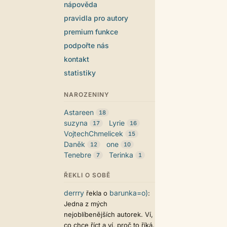
nápověda
pravidla pro autory
premium funkce
podpořte nás
kontakt
statistiky
NAROZENINY
Astareen
18
suzyna
Lyrie
17
16
VojtechChmelicek
15
Daněk
one
12
10
Tenebre
Terinka
7
1
ŘEKLI O SOBĚ
derrry
barunka=o)
řekla o
:
Jedna z mých
nejoblíbenějších autorek. Ví,
co chce říct a ví, proč to říká.