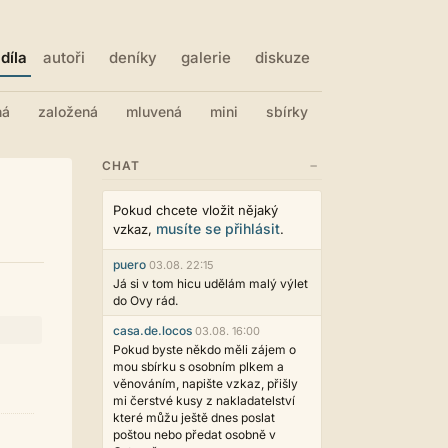
díla
autoři
deníky
galerie
diskuze
ná
založená
mluvená
mini
sbírky
−
CHAT
Pokud chcete vložit nějaký
musíte se přihlásit
vzkaz,
.
puero
03.08. 22:15
Já si v tom hicu udělám malý výlet
do Ovy rád.
casa.de.locos
03.08. 16:00
Pokud byste někdo měli zájem o
mou sbírku s osobním plkem a
věnováním, napište vzkaz, přišly
mi čerstvé kusy z nakladatelství
které můžu ještě dnes poslat
poštou nebo předat osobně v