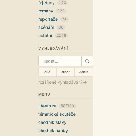
fejetony
170
romány
929
reportáže
74
scénáře
80
ostatní
2176
VYHLEDÁVÁNÍ
dílo
autor
deník
rozšířené vyhledávání →
MENU
literatura
58/330
tématické soutěže
chodník slávy
chodník hanby