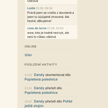
Ostravě
Leslie
02.08. 09:34
Právě jsem se vrátila z dovolené a
jsem tu úúúúplně ztracená. Ale
hezké, děkujeme!
casa.de.locos
02.08. 02:04
wow, toto je hodně nezvyk, ale
není to vůbec ošklivé
Jarda468
31.07. 12:50
ONLINE
Už i počet přečtení jde vidět,
reklama co zasahovala do chatu je
štiler
myslím také už v pořádku,
perfektní práce :)
POSLEDNÍ AKTIVITY
Singularis
30.07. 06:19
Líbí se mi tmavá varianta nového
Dandy
okomentoval dílo
21:02
vzhledu. Na některých místech
Popletená polednice
jsou sice mezi prvky příliš velké
mezery, ale když mě to bude štvát,
Dandy
přečetl dílo
21:01
určitě to půjde upravit místním
Popletená polednice
stylem... Celkově je styl dobře
funkční a příjemný. Podvedl se.
Dandy
Pořád
přečetl dílo
20:47
puero
29.07. 11:53
ještě stojím