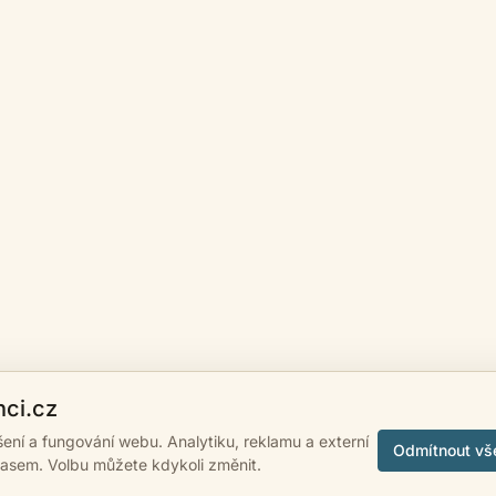
nci.cz
ášení a fungování webu. Analytiku, reklamu a externí
Odmítnout vš
lasem. Volbu můžete kdykoli změnit.