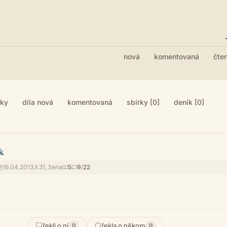
nová
komentovaná
čte
iky
díla nová
komentovaná
sbírky [0]
deník [0]
k
16.04.2013
31, žena
5
9
/
22
řekli o ní
řekla o někom
0
0