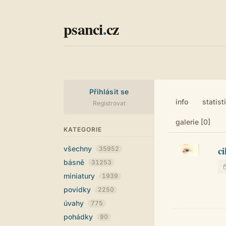
psanci
.
cz
Přihlásit se
info
statist
Registrovat
galerie [0]
KATEGORIE
ci
všechny
35952
básně
31253
miniatury
1939
povídky
2250
úvahy
775
pohádky
90