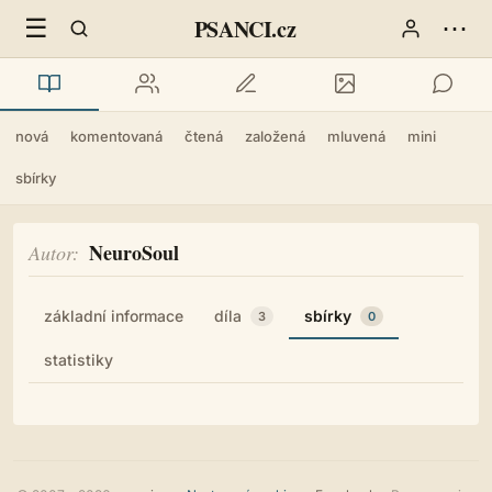
☰
⋯
PSANCI.cz
nová
komentovaná
čtená
založená
mluvená
mini
sbírky
NeuroSoul
Autor
základní informace
díla
sbírky
3
0
statistiky