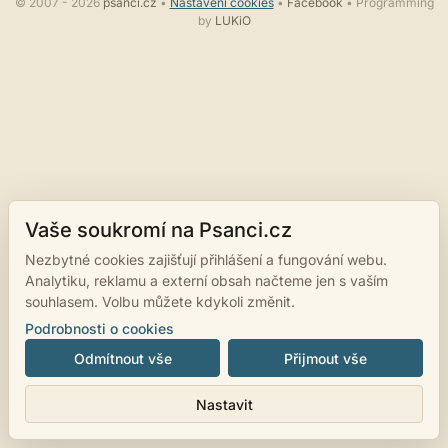
© 2007 - 2026
psanci.cz
•
Nastavení cookies
•
Facebook
• Programming
by
LUKiO
Vaše soukromí na Psanci.cz
Nezbytné cookies zajišťují přihlášení a fungování webu.
Analytiku, reklamu a externí obsah načteme jen s vaším
souhlasem. Volbu můžete kdykoli změnit.
Podrobnosti o cookies
Odmítnout vše
Přijmout vše
Nastavit