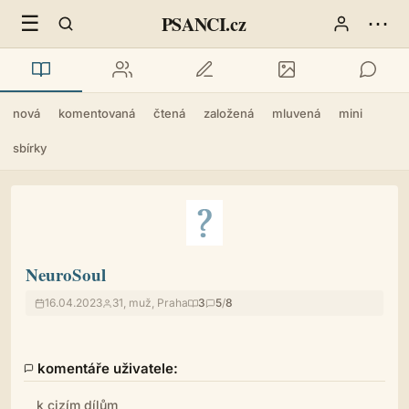
☰
⋯
PSANCI.cz
nová
komentovaná
čtená
založená
mluvená
mini
sbírky
NeuroSoul
16.04.2023
31, muž, Praha
3
5
/
8
komentáře uživatele:
k cizím dílům