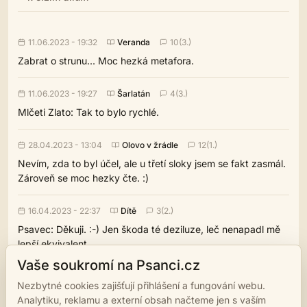
11.06.2023 - 19:32
Veranda
10(3.)
Zabrat o strunu... Moc hezká metafora.
11.06.2023 - 19:27
Šarlatán
4(3.)
Mlčeti Zlato: Tak to bylo rychlé.
28.04.2023 - 13:04
Olovo v žrádle
12(1.)
Nevím, zda to byl účel, ale u třetí sloky jsem se fakt zasmál.
Zároveň se moc hezky čte. :)
16.04.2023 - 22:37
Dítě
3(2.)
Psavec: Děkuji. :-) Jen škoda té deziluze, leč nenapadl mě
lepší ekvivalent.
Vaše soukromí na Psanci.cz
16.04.2023 - 13:02
Noční přípoj
10(6.)
Nezbytné cookies zajišťují přihlášení a fungování webu.
Moc hezké. Ocenil jsem, že to neskončilo katastrofou, ale
Analytiku, reklamu a externí obsah načteme jen s vaším