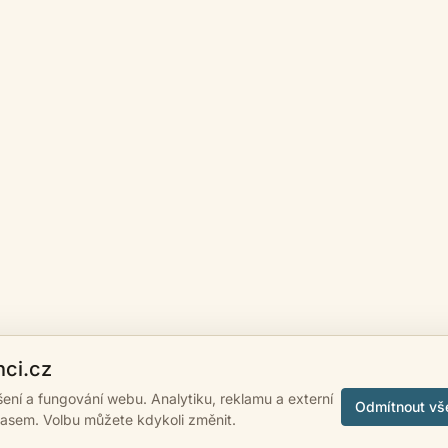
nci.cz
ášení a fungování webu. Analytiku, reklamu a externí
Odmítnout vš
lasem. Volbu můžete kdykoli změnit.