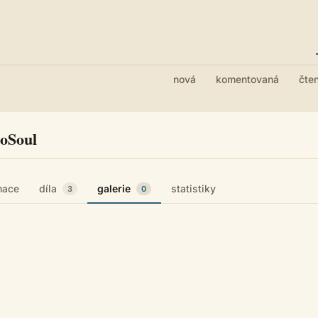
nová
komentovaná
čte
oSoul
mace
díla
galerie
statistiky
3
0