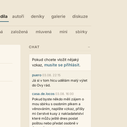
díla
autoři
deníky
galerie
diskuze
ná
založená
mluvená
mini
sbírky
−
CHAT
Pokud chcete vložit nějaký
musíte se přihlásit
vzkaz,
.
puero
03.08. 22:15
Já si v tom hicu udělám malý výlet
do Ovy rád.
casa.de.locos
03.08. 16:00
Pokud byste někdo měli zájem o
mou sbírku s osobním plkem a
věnováním, napište vzkaz, přišly
mi čerstvé kusy z nakladatelství
které můžu ještě dnes poslat
poštou nebo předat osobně v