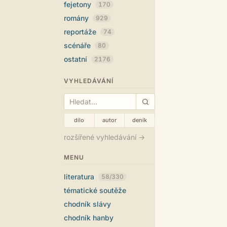
fejetony
170
romány
929
reportáže
74
scénáře
80
ostatní
2176
VYHLEDÁVÁNÍ
dílo
autor
deník
rozšířené vyhledávání →
MENU
literatura
58/330
tématické soutěže
chodník slávy
chodník hanby