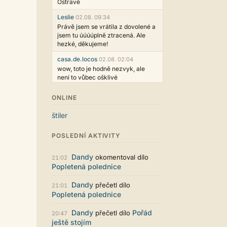
Ostravě
Leslie
02.08. 09:34
Právě jsem se vrátila z dovolené a
jsem tu úúúúplně ztracená. Ale
hezké, děkujeme!
casa.de.locos
02.08. 02:04
wow, toto je hodně nezvyk, ale
není to vůbec ošklivé
Jarda468
31.07. 12:50
ONLINE
Už i počet přečtení jde vidět,
reklama co zasahovala do chatu je
štiler
myslím také už v pořádku,
perfektní práce :)
POSLEDNÍ AKTIVITY
Singularis
30.07. 06:19
Líbí se mi tmavá varianta nového
Dandy
okomentoval dílo
21:02
vzhledu. Na některých místech
Popletená polednice
jsou sice mezi prvky příliš velké
mezery, ale když mě to bude štvát,
Dandy
přečetl dílo
21:01
určitě to půjde upravit místním
Popletená polednice
stylem... Celkově je styl dobře
funkční a příjemný. Podvedl se.
Dandy
Pořád
přečetl dílo
20:47
puero
29.07. 11:53
ještě stojím