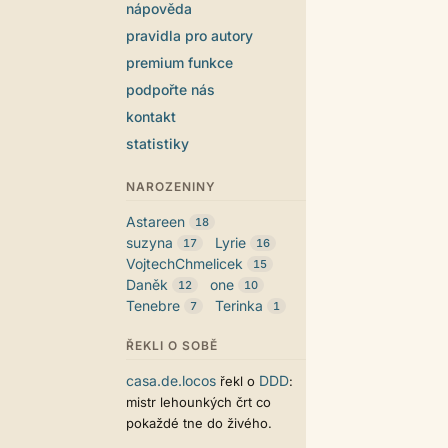
nápověda
pravidla pro autory
premium funkce
podpořte nás
kontakt
statistiky
NAROZENINY
Astareen
18
suzyna
Lyrie
17
16
VojtechChmelicek
15
Daněk
one
12
10
Tenebre
Terinka
7
1
ŘEKLI O SOBĚ
casa.de.locos
DDD
řekl o
:
mistr lehounkých črt co
pokaždé tne do živého.