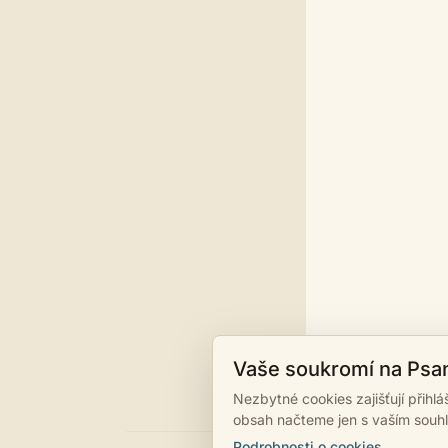
Vaše soukromí na Psa
Nezbytné cookies zajišťují přihl
obsah načteme jen s vaším souh
Podrobnosti o cookies