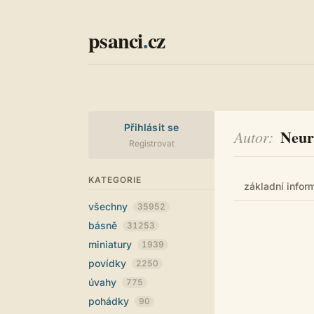
psanci
.
cz
Přihlásit se
Neur
Autor
Registrovat
KATEGORIE
základní infor
všechny
35952
básně
31253
miniatury
1939
povídky
2250
úvahy
775
pohádky
90