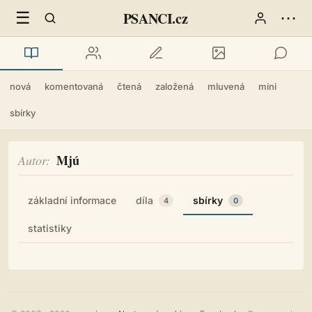
☰
⋯
PSANCI.cz
nová
komentovaná
čtená
založená
mluvená
mini
sbírky
Mjú
Autor
základní informace
díla
sbírky
4
0
statistiky