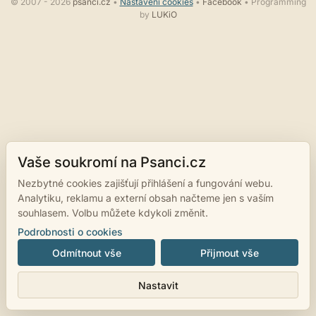
© 2007 - 2026
psanci.cz
•
Nastavení cookies
•
Facebook
• Programming
by
LUKiO
Vaše soukromí na Psanci.cz
Nezbytné cookies zajišťují přihlášení a fungování webu.
Analytiku, reklamu a externí obsah načteme jen s vaším
souhlasem. Volbu můžete kdykoli změnit.
Podrobnosti o cookies
Odmítnout vše
Přijmout vše
Nastavit