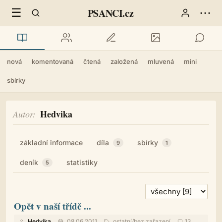
☰
⋯
PSANCI.cz
nová
komentovaná
čtená
založená
mluvená
mini
sbírky
Hedvika
Autor
základní informace
díla
sbírky
9
1
deník
statistiky
5
Opět v naší třídě ...
Hedvika
08.06.2011
ostatní
/
bez zařazení
13