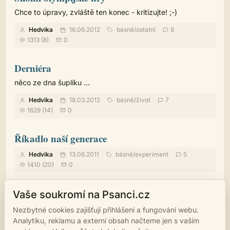
Chce to úpravy, zvláště ten konec - kritizujte! ;-)
Hedvika
16.06.2012
básně
/
ostatní
8
1313 (8)
0
Derniéra
něco ze dna šuplíku ...
Hedvika
18.03.2012
básně
/
život
7
1629 (14)
0
Říkadlo naší generace
Hedvika
13.06.2011
básně
/
experiment
5
1410 (20)
0
První cesta do vesmíru
Vaše soukromí na Psanci.cz
Hedvika
02.04.2012
ostatní
/
blbůstky
4
Nezbytné cookies zajišťují přihlášení a fungování webu.
1299 (13)
0
Analytiku, reklamu a externí obsah načteme jen s vaším