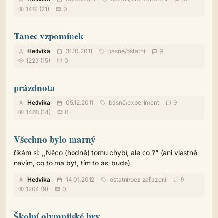
1481 (21)
0
Tanec vzpomínek
Hedvika
31.10.2011
básně
/
ostatní
9
1220 (15)
0
prázdnota
Hedvika
05.12.2011
básně
/
experiment
9
1468 (14)
0
Všechno bylo marný
říkám si: ,,Něco (hodně) tomu chybí, ale co ?" (ani vlastně
nevím, co to ma být, tím to asi bude)
Hedvika
14.01.2012
ostatní
/
bez zařazení
9
1204 (9)
0
Školní olympijské hry