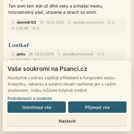
Ten dom tam stál už dlhé veky a prinášal mestu,
hrôzostrašný plač, utrpenie a strach zo smrti.
dominik123
15.02.2015
povídky
/
hororové
2
1139 (6)
0
Loutkař
pešu
03.02.2016
povídky
/
hororové
2
1511 (14)
0
Vaše soukromí na Psanci.cz
Nezbytné cookies zajišťují přihlášení a fungování webu.
Analytiku, reklamu a externí obsah načteme jen s vaším
souhlasem. Volbu můžete kdykoli změnit.
© 2007 - 2026
psanci.cz
•
Nastavení cookies
•
Facebook
• Programming
Podrobnosti o cookies
by
LUKiO
Odmítnout vše
Přijmout vše
Nastavit