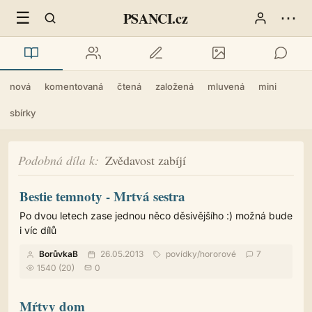
☰
⋯
PSANCI.cz
nová
komentovaná
čtená
založená
mluvená
mini
sbírky
Podobná díla k
Zvědavost zabíjí
Bestie temnoty - Mrtvá sestra
Po dvou letech zase jednou něco děsivějšího :) možná bude
i víc dílů
BorůvkaB
26.05.2013
povídky
/
hororové
7
1540 (20)
0
Mŕtvy dom