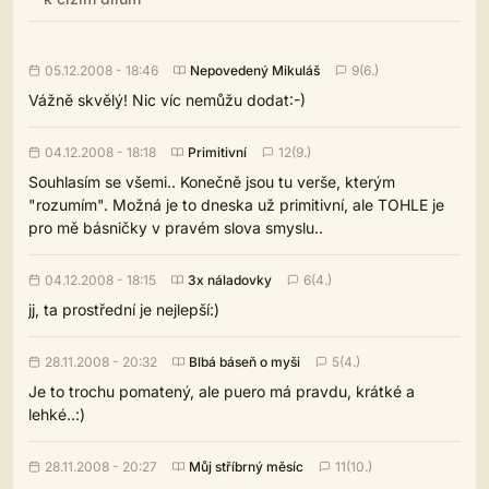
05.12.2008 - 18:46
Nepovedený Mikuláš
9(6.)
Vážně skvělý! Nic víc nemůžu dodat:-)
04.12.2008 - 18:18
Primitivní
12(9.)
Souhlasím se všemi.. Konečně jsou tu verše, kterým
"rozumím". Možná je to dneska už primitivní, ale TOHLE je
pro mě básničky v pravém slova smyslu..
04.12.2008 - 18:15
3x náladovky
6(4.)
jj, ta prostřední je nejlepší:)
28.11.2008 - 20:32
Blbá báseň o myši
5(4.)
Je to trochu pomatený, ale puero má pravdu, krátké a
lehké..:)
28.11.2008 - 20:27
Můj stříbrný měsíc
11(10.)