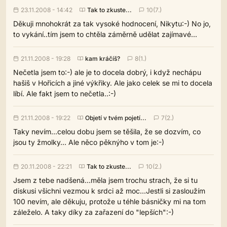
23.11.2008 - 14:42
Tak to zkuste...
10(7.)
Děkuji mnohokrát za tak vysoké hodnocení, Nikytu:-) No jo,
to vykání..tím jsem to chtěla záměrně udělat zajímavé...
21.11.2008 - 19:28
kam kráčíš?
8(1.)
Nečetla jsem to:-) ale je to docela dobrý, i když nechápu
hašiš v Hořicích a jiné výkřiky. Ale jako celek se mi to docela
líbí. Ale fakt jsem to nečetla..:-)
21.11.2008 - 19:22
Objetí v tvém pojetí...
7(2.)
Taky nevím...celou dobu jsem se těšila, že se dozvím, co
jsou ty žmolky... Ale něco pěknýho v tom je:-)
20.11.2008 - 22:21
Tak to zkuste...
10(2.)
Jsem z tebe nadšená...měla jsem trochu strach, že si tu
diskusi všichni vezmou k srdci až moc...Jestli si zasloužím
100 nevím, ale děkuju, protože u téhle básničky mi na tom
záleželo. A taky díky za zařazení do "lepších":-)