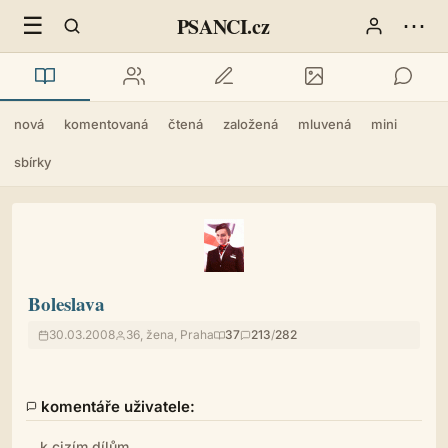
☰
⋯
PSANCI.cz
nová
komentovaná
čtená
založená
mluvená
mini
sbírky
Boleslava
30.03.2008
36, žena, Praha
37
213
/
282
komentáře uživatele:
k cizím dílům