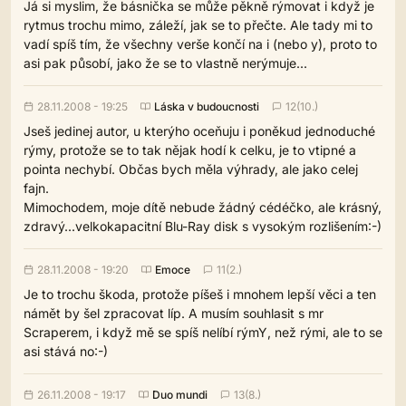
Já si myslim, že básnička se může pěkně rýmovat i když je
rytmus trochu mimo, záleží, jak se to přečte. Ale tady mi to
vadí spíš tím, že všechny verše končí na i (nebo y), proto to
asi pak působí, jako že se to vlastně nerýmuje...
28.11.2008 - 19:25
Láska v budoucnosti
12(10.)
Jseš jedinej autor, u kterýho oceňuju i poněkud jednoduché
rýmy, protože se to tak nějak hodí k celku, je to vtipné a
pointa nechybí. Občas bych měla výhrady, ale jako celej
fajn.
Mimochodem, moje dítě nebude žádný cédéčko, ale krásný,
zdravý...velkokapacitní Blu-Ray disk s vysokým rozlišením:-)
28.11.2008 - 19:20
Emoce
11(2.)
Je to trochu škoda, protože píšeš i mnohem lepší věci a ten
námět by šel zpracovat líp. A musím souhlasit s mr
Scraperem, i když mě se spíš nelíbí rýmY, než rými, ale to se
asi stává no:-)
26.11.2008 - 19:17
Duo mundi
13(8.)