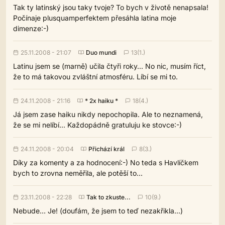
Tak ty latinský jsou taky tvoje? To bych v životě nenapsala!
Počínaje plusquamperfektem přesáhla latina moje
dimenze:-)
25.11.2008 - 21:07
Duo mundi
13(1.)
Latinu jsem se (marně) učila čtyři roky... No nic, musím říct,
že to má takovou zvláštní atmosféru. Líbí se mi to.
24.11.2008 - 21:16
* 2x haiku *
18(4.)
Já jsem zase haiku nikdy nepochopila. Ale to neznamená,
že se mi nelíbí... Každopádně gratuluju ke stovce:-)
24.11.2008 - 20:04
Přichází král
8(3.)
Díky za komenty a za hodnocení:-) No teda s Havlíčkem
bych to zrovna neměřila, ale potěší to...
23.11.2008 - 22:28
Tak to zkuste...
10(9.)
Nebude... Je! (doufám, že jsem to teď nezakřikla...)