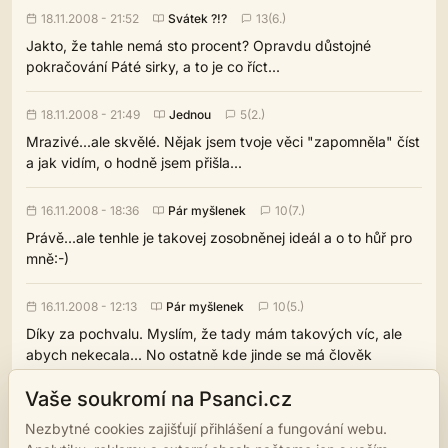
18.11.2008 - 21:52
Svátek ?!?
13(6.)
Jakto, že tahle nemá sto procent? Opravdu důstojné
pokračování Páté sirky, a to je co říct...
18.11.2008 - 21:49
Jednou
5(2.)
Mrazivé...ale skvělé. Nějak jsem tvoje věci "zapomněla" číst
a jak vidím, o hodně jsem přišla...
16.11.2008 - 18:36
Pár myšlenek
10(7.)
Právě...ale tenhle je takovej zosobněnej ideál a o to hůř pro
mně:-)
16.11.2008 - 12:13
Pár myšlenek
10(5.)
Díky za pochvalu. Myslím, že tady mám takových víc, ale
abych nekecala... No ostatně kde jinde se má člověk
inspirovat, než v životě. Navíc u mě je to tak, že s každým
Vaše soukromí na Psanci.cz
průšvihem toho vždycky hodně napíšu, jinak nic
nevyplodim:-)
Nezbytné cookies zajišťují přihlášení a fungování webu.