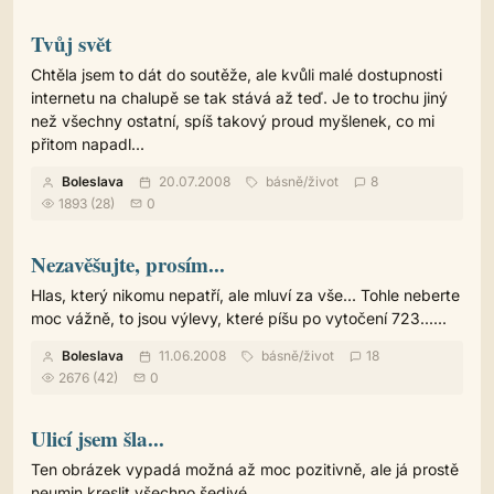
Tvůj svět
Chtěla jsem to dát do soutěže, ale kvůli malé dostupnosti
internetu na chalupě se tak stává až teď. Je to trochu jiný
než všechny ostatní, spíš takový proud myšlenek, co mi
přitom napadl...
Boleslava
20.07.2008
básně
/
život
8
1893 (28)
0
Nezavěšujte, prosím...
Hlas, který nikomu nepatří, ale mluví za vše... Tohle neberte
moc vážně, to jsou výlevy, které píšu po vytočení 723......
Boleslava
11.06.2008
básně
/
život
18
2676 (42)
0
Ulicí jsem šla...
Ten obrázek vypadá možná až moc pozitivně, ale já prostě
neumin kreslit všechno šedivé...