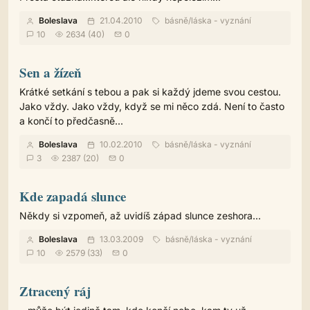
Boleslava
21.04.2010
básně
/
láska - vyznání
10
2634 (40)
0
Sen a žízeň
Krátké setkání s tebou a pak si každý jdeme svou cestou.
Jako vždy. Jako vždy, když se mi něco zdá. Není to často
a končí to předčasně...
Boleslava
10.02.2010
básně
/
láska - vyznání
3
2387 (20)
0
Kde zapadá slunce
Někdy si vzpomeň, až uvidíš západ slunce zeshora...
Boleslava
13.03.2009
básně
/
láska - vyznání
10
2579 (33)
0
Ztracený ráj