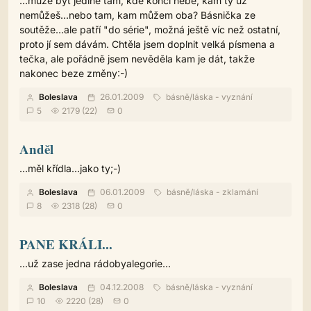
...může být jedině tam, kde končí nebe, kam ty už
nemůžeš...nebo tam, kam můžem oba? Básnička ze
soutěže...ale patří "do série", možná ještě víc než ostatní,
proto jí sem dávám. Chtěla jsem doplnit velká písmena a
tečka, ale pořádně jsem nevěděla kam je dát, takže
nakonec beze změny:-)
Boleslava
26.01.2009
básně
/
láska - vyznání
5
2179 (22)
0
Anděl
...měl křídla...jako ty;-)
Boleslava
06.01.2009
básně
/
láska - zklamání
8
2318 (28)
0
PANE KRÁLI...
...už zase jedna rádobyalegorie...
Boleslava
04.12.2008
básně
/
láska - vyznání
10
2220 (28)
0