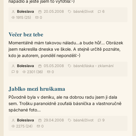
napadlo a ještě jsem to vyfotila:-)
Boleslava
20.05.2008
básně
/
život
6
1915 (25)
0
Večer bez tebe
Momentálně mám takovou náladu...a bude hůř... Obrázek
jsem nakreslila dneska ve škole. A stejně určitě poznáte,
kdo je autorem, pondělí nepondělí:-)
Boleslava
05.05.2008
básně
/
láska - zklamání
9
2301 (36)
0
Jablko mezi hruškama
Původně byla v deníku, ale na dobrou radu jsem ji dala
sem. Trošku paranoidně zoufalá básnička a vlastnoručně
spáchané foto...
Boleslava
29.04.2008
básně
/
život
9
2275 (24)
0