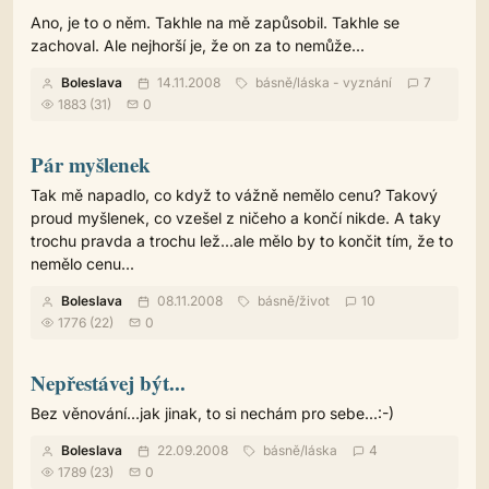
Ano, je to o něm. Takhle na mě zapůsobil. Takhle se
zachoval. Ale nejhorší je, že on za to nemůže...
Boleslava
14.11.2008
básně
/
láska - vyznání
7
1883 (31)
0
Pár myšlenek
Tak mě napadlo, co když to vážně nemělo cenu? Takový
proud myšlenek, co vzešel z ničeho a končí nikde. A taky
trochu pravda a trochu lež...ale mělo by to končit tím, že to
nemělo cenu...
Boleslava
08.11.2008
básně
/
život
10
1776 (22)
0
Nepřestávej být...
Bez věnování...jak jinak, to si nechám pro sebe...:-)
Boleslava
22.09.2008
básně
/
láska
4
1789 (23)
0