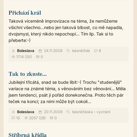
Přichází král
Taková víceméně improvizace na téma, že nemůžeme
všichni všechno...nebo jen taková blbost, co mě napadla,
dvojsmysl, který nikdo nepochopí... Tím líp. Tak si to
přeberte:-)
Boleslava
24.11.2008
básně
/
lidé
8
1714 (20)
0
Tak to zkuste...
Jubilejní třicátá, snad se bude líbit:-) Trochu "studenější"
variace na známé téma, s věnováním bez věnování... Měla
jsem tendenci, psát ji pořád donekonečna. Proto těch pár
teček na konci; za nimi může být cokoli...
Boleslava
20.11.2008
básně
/
láska - vyznání
10
2057 (28)
0
Stříbrná křídla