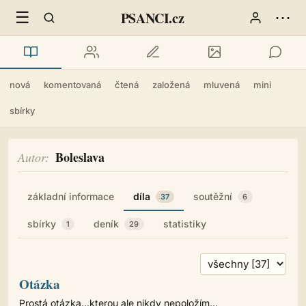
☰
⋯
PSANCI.cz
nová
komentovaná
čtená
založená
mluvená
mini
sbírky
Boleslava
Autor
základní informace
díla
soutěžní
37
6
sbírky
deník
statistiky
1
29
Otázka
Prostá otázka...kterou ale nikdy nepoložím...