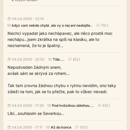
04.04.2008 - 22:14
kdyz vam nekdo chybi. ale vy o nej ani nestojite..
7(5.)
Nechci vypadat jako nechápavec, ale něco prostě moc
nechápu...jsem zkrátka na spíš na klasiku, ale to
neznamená, že to je špatný...
04.04.2008 - 20:52
Tiše....
6(3.)
Nepodveden žádným snem,
avšak sám se skrývá za rohem...
Tak tam zrovna žádnou chybu v rytmu nevidím, ono taky
záleží na tom, jak se to přečte, pak to vůbec nevadí.
04.04.2008 - 17:29
Pod hvězdnou oblohou....
4(2.)
Líbí...souhlasím se Severkou...
04.04.2008 - 17:11
Až do konce
10(1.)