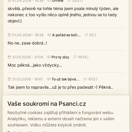
01.04.2008 - 16:39
Offline
33(21.)
skvělá..přesně na tohle téma jsem psala minulý týden, ale
nakonec z too vyšlo něco úplně jiného, jednou se to tady
objeví:)
01.04.2008 - 16:34
A pořád se točí...
5(1.)
No ne..zase dobrá..!
31.03.2008 - 21:09
Pro ty slzy
16(14.)
Moc pěkná...jako vždycky...
31.03.2008 - 19:47
To už tak bývá...
10(3.)
Tak jsem to napravila...už je to přes padesát:-) Pěkná..
30.03.2008 - 18:19
A co teď?
13(1.)
Vaše soukromí na Psanci.cz
Tak to se mi líbí...přesně moje řeč a navíc pěkně napsané...
Nezbytné cookies zajišťují přihlášení a fungování webu.
Analytiku, reklamu a externí obsah načteme jen s vaším
souhlasem. Volbu můžete kdykoli změnit.
‹
›
1
…
7
8
9
10
11