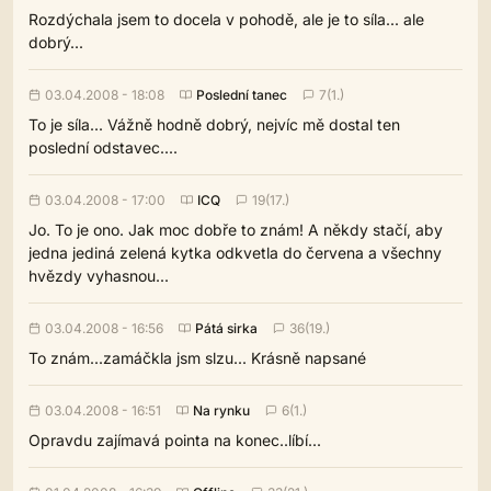
Rozdýchala jsem to docela v pohodě, ale je to síla... ale
dobrý...
03.04.2008 - 18:08
Poslední tanec
7(1.)
To je síla... Vážně hodně dobrý, nejvíc mě dostal ten
poslední odstavec....
03.04.2008 - 17:00
ICQ
19(17.)
Jo. To je ono. Jak moc dobře to znám! A někdy stačí, aby
jedna jediná zelená kytka odkvetla do červena a všechny
hvězdy vyhasnou...
03.04.2008 - 16:56
Pátá sirka
36(19.)
To znám...zamáčkla jsm slzu... Krásně napsané
03.04.2008 - 16:51
Na rynku
6(1.)
Opravdu zajímavá pointa na konec..líbí...