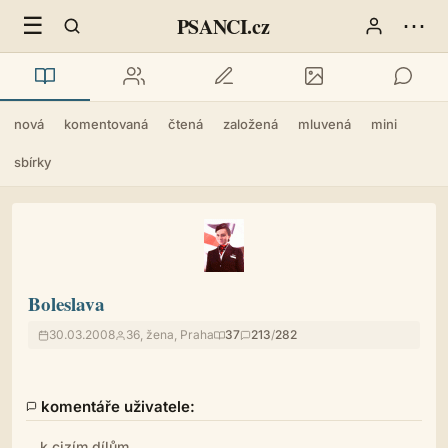
☰
⋯
PSANCI.cz
nová
komentovaná
čtená
založená
mluvená
mini
sbírky
Boleslava
30.03.2008
36, žena, Praha
37
213
/
282
komentáře uživatele:
k cizím dílům