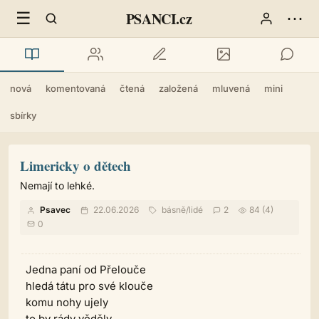
☰
⋯
PSANCI.cz
nová
komentovaná
čtená
založená
mluvená
mini
sbírky
Limericky o dětech
Nemají to lehké.
Psavec
22.06.2026
básně
/
lidé
2
84 (4)
0
Jedna paní od Přelouče
hledá tátu pro své klouče
komu nohy ujely
to by rády věděly