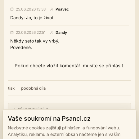
25.06.2026 13:38
Psavec
Dandy: Jo, to je život.
22.06.2026 22:51
Dandy
Někdy seto tak vy vrbý.
Povedené.
Pokud chcete vložit komentář, musíte se přihlásit.
tisk
podobná díla
← PŘEDCHOZÍ DÍLO
Milování s babkou
Vaše soukromí na Psanci.cz
Nezbytné cookies zajišťují přihlášení a fungování webu.
NÁSLEDUJÍCÍ DÍLO →
Analytiku, reklamu a externí obsah načteme jen s vaším
Akční slevy