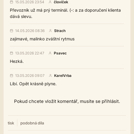
15.05.2026 23:54
človiček
Převozník už má prý terminál. (-: a za doporučení klienta
dává slevu.
14.05.2026 08:36
Strach
zajimavé, malinko zváštní rytmus
13.05.2026 22:47
Psavec
Hezká.
13.05.2026 09:07
KarelVrba
Líbí. Opět krásně plyne.
Pokud chcete vložit komentář, musíte se přihlásit.
tisk
podobná díla