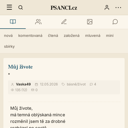
☰
⋯
PSANCI.cz
nová
komentovaná
čtená
založená
mluvená
mini
sbírky
Můj živote
*
Vaska49
12.05.2026
básně
/
život
4
135 (12)
0
Můj živote,
má temná oblýskaná mince
rozměnil jsem tě za drobné
rozházel po cestě