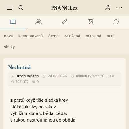
☰
⋯
PSANCI.cz
nová
komentovaná
čtená
založená
mluvená
mini
sbírky
Nechutná
Trochublázen
24.08.2024
miniatury
/
ostatní
8
507 (17)
0
z prstů když tiše sladká krev
stéká jak slzy na rakev
vyhlížím konec, běda, běda,
s rukou nastrouhanou do oběda