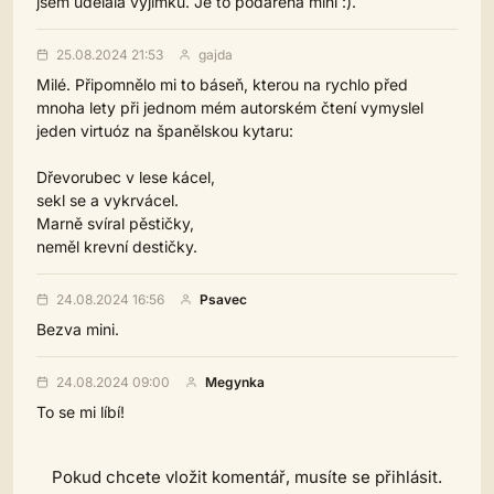
jsem udělala výjimku. Je to podařená mini :).
25.08.2024 21:53
gajda
Milé. Připomnělo mi to báseň, kterou na rychlo před
mnoha lety při jednom mém autorském čtení vymyslel
jeden virtuóz na španělskou kytaru:
Dřevorubec v lese kácel,
sekl se a vykrvácel.
Marně svíral pěstičky,
neměl krevní destičky.
24.08.2024 16:56
Psavec
Bezva mini.
24.08.2024 09:00
Megynka
To se mi líbí!
Pokud chcete vložit komentář, musíte se přihlásit.