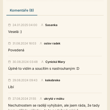
Komentáře (8)
24.01.2025 04:00
Sasanka
Veselá :)
31.08.2024 16:03
oslov radek
Povedená
30.08.2024 03:48
Cynická Mary
Úplně to vidím a soucítím s nastrouhaným :D
29.08.2024 09:43
kekebreke
Líbí
27.08.2024 21:55
ukrytá v máku
Nechutnostem se raději vyhýbám, ale jsem ráda, že tady