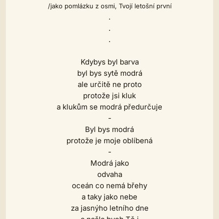
/jako pomlázku z osmi, Tvojí letošní první
.
.
.
Kdybys byl barva
byl bys sytě modrá
ale určitě ne proto
protože jsi kluk
a klukům se modrá předurčuje
-
Byl bys modrá
protože je moje oblíbená
-
Modrá jako
odvaha
oceán co nemá břehy
a taky jako nebe
za jasnýho letního dne