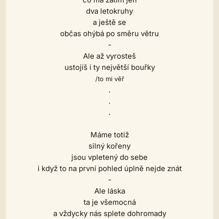
dva letokruhy
a ještě se
občas ohýbá po směru větru
-
Ale až vyrosteš
ustojíš i ty největší bouřky
/to mi věř
.
.
.
Máme totiž
silný kořeny
jsou vpletený do sebe
i když to na první pohled úplně nejde znát
-
Ale láska
ta je všemocná
a vždycky nás splete dohromady