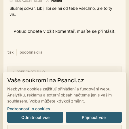
18.07.2024 10:38
Homér
Slušnej odvar. Líbí, líbí se mi od tebe všechno, ale to ty
víš.
Pokud chcete vložit komentář, musíte se přihlásit.
tisk
podobná díla
← PŘEDCHOZÍ DÍLO
Léto
Vaše soukromí na Psanci.cz
Nezbytné cookies zajišťují přihlášení a fungování webu.
NÁSLEDUJÍCÍ DÍLO →
Analytiku, reklamu a externí obsah načteme jen s vaším
Miluju.
souhlasem. Volbu můžete kdykoli změnit.
Podrobnosti o cookies
Odmítnout vše
Přijmout vše
© 2007 - 2026
psanci.cz
•
Nastavení cookies
•
Facebook
• Programming