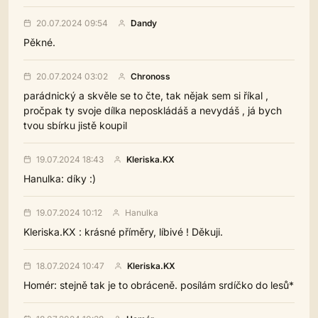
20.07.2024 09:54
Dandy
Pěkné.
20.07.2024 03:02
Chronoss
parádnický a skvěle se to čte, tak nějak sem si říkal ,
pročpak ty svoje dílka neposkládáš a nevydáš , já bych
tvou sbírku jistě koupil
19.07.2024 18:43
Kleriska.KX
Hanulka: díky :)
19.07.2024 10:12
Hanulka
Kleriska.KX : krásné příměry, líbivé ! Děkuji.
18.07.2024 10:47
Kleriska.KX
Homér: stejně tak je to obráceně. posílám srdíčko do lesů*