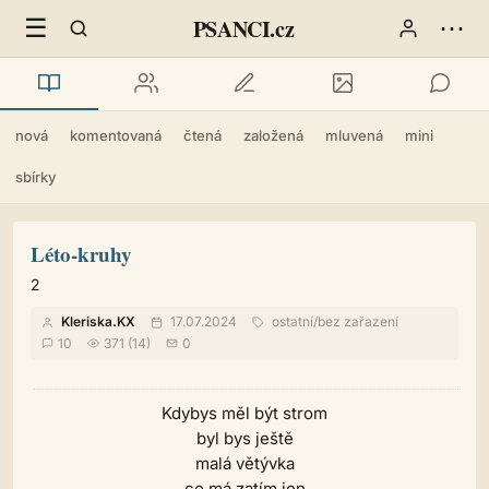
☰
⋯
PSANCI.cz
nová
komentovaná
čtená
založená
mluvená
mini
sbírky
Léto-kruhy
2
Kleriska.KX
17.07.2024
ostatní
/
bez zařazení
10
371 (14)
0
Kdybys měl být strom
byl bys ještě
malá větývka
co má zatím jen