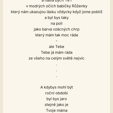
a našla bych Tě i
v modrých očích babičky Růženky
který nám ukazujou lásku vždycky když jsme poblíž
a byl bys taky
na poli
jako barva vzácných chrp
který mám tak moc ráda
-
ale Tebe
Tebe já mám ráda
ze všeho na celým světě nejvíc
.
.
.
A kdybys mohl být
roční období
byl bys jaro
stejně jako je
Tvoje máma