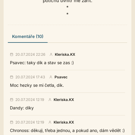
potichu uvnitř mě zářit.
*
*
Komentáře (10)
20.07.2024 22:26
Kleriska.KX
Psavec: taky dík a stav se zas :)
20.07.2024 17:43
Psavec
Moc hezky se mi četla, dík.
20.07.2024 12:19
Kleriska.KX
Dandy: díky
20.07.2024 12:19
Kleriska.KX
Chronoss: děkuji, třeba jednou, a pokud ano, dám vědět :)