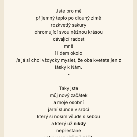
-
Jste pro mě
příjemný teplo po dlouhý zimě
rozkvetlý sakury
ohromující svou něžnou krásou
dávající radost
mně
i lidem okolo
/a já si chci vždycky myslet, že oba kvetete jen z
lásky k Nám.
-
Taky jste
můj nový začátek
a moje osobní
jarní slunce v srdci
který si nosím všude s sebou
a který už
nikdy
nepřestane