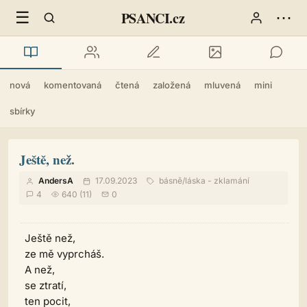
☰
⋯
PSANCI.cz
nová
komentovaná
čtená
založená
mluvená
mini
sbírky
Ještě, než.
AndersA
17.09.2023
básně
/
láska - zklamání
4
640 (11)
0
Ještě než,
ze mě vyprcháš.
A než,
se ztratí,
ten pocit,