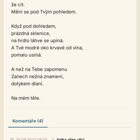
že cit.
Mění se pod Tvým pohledem.
Když pod dohledem,
prázdná sklenice,
na hrdlo láhve se upíná.
A Tvé modré oko krvavé od vína,
pomalu usíná.
A než na Tebe zapomenu
Zanech nežná znamení,
dotykem dlaní.
Na mém těle.
Komentáře (4)
25.09.2023 09:23
holka.přes.ulici