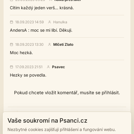
Cítím každý jeden verš... krásná.
18.09.2023 14:59
Hanulka
AndersA : moc se mi líbí. Děkuji.
18.09.2023 13:30
Mlčeti Zlato
Moc hezká.
17.09.2023 21:51
Psavec
Hezky se povedla.
Pokud chcete vložit komentář, musíte se přihlásit.
tisk
podobná díla
Vaše soukromí na Psanci.cz
Nezbytné cookies zajišťují přihlášení a fungování webu.