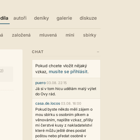
díla
autoři
deníky
galerie
diskuze
ná
založená
mluvená
mini
sbírky
−
CHAT
Pokud chcete vložit nějaký
2)
musíte se přihlásit
vzkaz,
.
puero
03.08. 22:15
Já si v tom hicu udělám malý výlet
do Ovy rád.
casa.de.locos
03.08. 16:00
Pokud byste někdo měli zájem o
mou sbírku s osobním plkem a
věnováním, napište vzkaz, přišly
mi čerstvé kusy z nakladatelství
které můžu ještě dnes poslat
poštou nebo předat osobně v