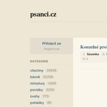
psanci
.
cz
Přihlásit se
Kouzelné pro
Registrovat
Sasanka
0
KATEGORIE
všechny
35958
básně
31258
miniatury
1939
povídky
2250
úvahy
775
pohádky
90