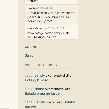
Ostravě
Leslie
02.08. 09:34
Právě jsem se vrátila z dovolené a
jsem tu úúúúplně ztracená. Ale
hezké, děkujeme!
casa.de.locos
02.08. 02:04
wow, toto je hodně nezvyk, ale
není to vůbec ošklivé
Jarda468
31.07. 12:50
ONLINE
Už i počet přečtení jde vidět,
reklama co zasahovala do chatu je
Strach
myslím také už v pořádku,
perfektní práce :)
POSLEDNÍ AKTIVITY
Singularis
30.07. 06:19
Líbí se mi tmavá varianta nového
Dandy
okomentoval dílo
13:32
vzhledu. Na některých místech
Doteky bukvic
jsou sice mezi prvky příliš velké
mezery, ale když mě to bude štvát,
shane
okomentoval dílo
13:32
určitě to půjde upravit místním
Balada o marné lásce
stylem... Celkově je styl dobře
funkční a příjemný. Podvedl se.
Dandy
Doteky
přečetl dílo
13:27
puero
29.07. 11:53
bukvic