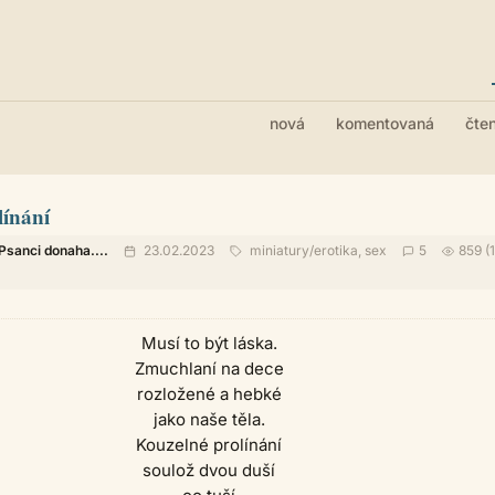
nová
komentovaná
čte
línání
Psanci donaha....
23.02.2023
miniatury
/
erotika, sex
5
859 (1
Musí to být láska.
Zmuchlaní na dece
rozložené a hebké
jako naše těla.
Kouzelné prolínání
soulož dvou duší