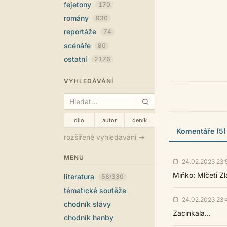
fejetony
170
romány
930
reportáže
74
scénáře
80
ostatní
2176
VYHLEDÁVÁNÍ
dílo
autor
deník
Komentáře (5)
rozšířené vyhledávání →
MENU
24.02.2023 23:
Miňko: Mlčeti Zl
literatura
58/330
tématické soutěže
24.02.2023 23:
chodník slávy
Zacinkala...
chodník hanby