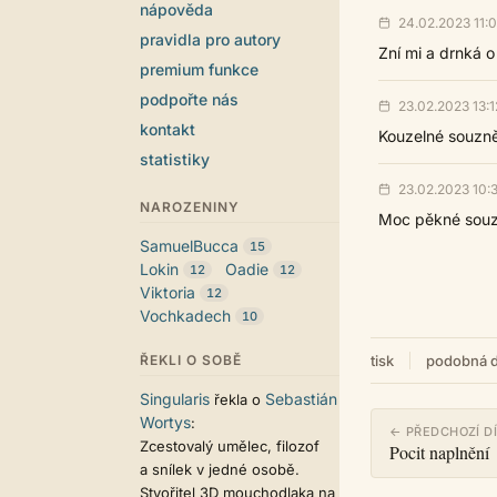
nápověda
24.02.2023 11:
pravidla pro autory
Zní mi a drnká o 
premium funkce
podpořte nás
23.02.2023 13:1
kontakt
Kouzelné souzně
statistiky
23.02.2023 10:
NAROZENINY
Moc pěkné souz
SamuelBucca
15
Lokin
Oadie
12
12
Viktoria
12
Vochkadech
10
ŘEKLI O SOBĚ
tisk
podobná d
Singularis
Sebastián
řekla o
Wortys
:
← PŘEDCHOZÍ D
Zcestovalý umělec, filozof
Pocit naplnění
a snílek v jedné osobě.
Stvořitel 3D mouchodlaka na