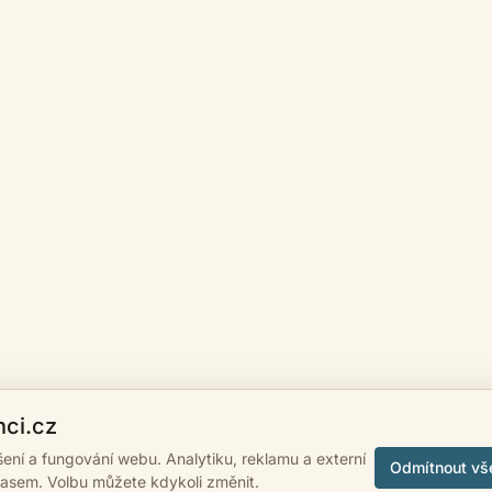
nci.cz
ášení a fungování webu. Analytiku, reklamu a externí
Odmítnout vš
lasem. Volbu můžete kdykoli změnit.