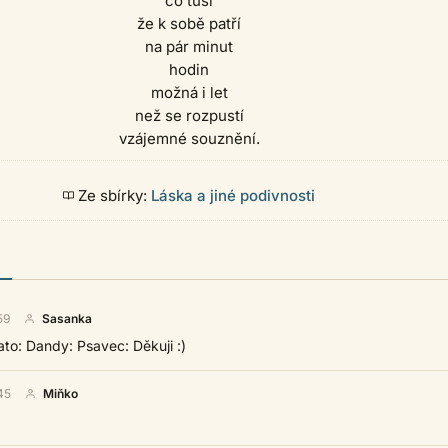
co tuší
že k sobě patří
na pár minut
hodin
možná i let
než se rozpustí
vzájemné souznění.
Ze sbírky:
Láska a jiné podivnosti
59
Sasanka
ato: Dandy: Psavec: Děkuji :)
45
Miňko