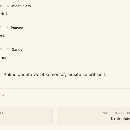
08
Mlčeti Zlato
duši...
2
Psavec
ní.
37
Dandy
nění
Pokud chcete vložit komentář, musíte se přihlásit.
íla
ÍLO
NÁSLEDUJÍCÍ DÍ
Kruh přáte