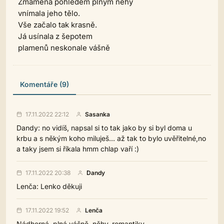
Zmámena pohledem plným něhy
vnímala jeho tělo.
Vše začalo tak krasně.
Já usínala z šepotem
plamenů neskonale vášně
Komentáře (9)
17.11.2022 22:12
Sasanka
Dandy: no vidíš, napsal si to tak jako by si byl doma u
krbu a s někým koho miluješ... až tak to bylo uvěřitelné,no
a taky jsem si říkala hmm chlap vaří :)
17.11.2022 20:38
Dandy
Lenča: Lenko děkuji
17.11.2022 19:52
Lenča
Nádherná, plná vášně, něhy, romantiky...