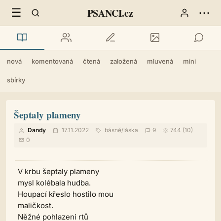
☰
⋯
PSANCI.cz
nová
komentovaná
čtená
založená
mluvená
mini
sbírky
Šeptaly plameny
Dandy
17.11.2022
básně
/
láska
9
744 (10)
0
V krbu šeptaly plameny
mysl kolébala hudba.
Houpací křeslo hostilo mou
maličkost.
Něžné pohlazeni rtů