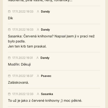
17.11.2022 19:33
Dandy
Dík
17.11.2022 19:33
Dandy
Sasanka: Červená knihovna? Napsal jsem ji v praci než
bylo padla.
Jen ten krb tam praskal.
17.11.2022 19:31
Dandy
Modřín: Děkuji
17.11.2022 18:37
Psavec
Zaláskovaná.
17.11.2022 12:33
Sasanka
To už je jako z červené knihovny ;) moc pěkné.