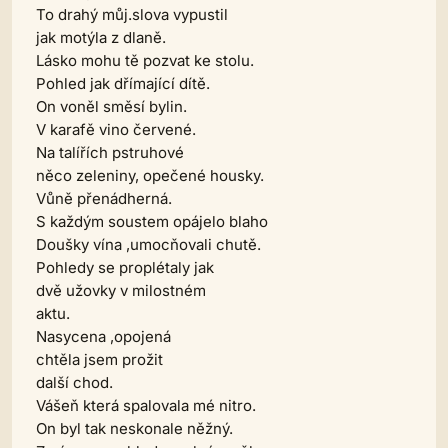
To drahý můj.slova vypustil
jak motýla z dlaně.
Lásko mohu tě pozvat ke stolu.
Pohled jak dřímající dítě.
On voněl směsí bylin.
V karafě vino červené.
Na talířích pstruhové
něco zeleniny, opečené housky.
Vůně přenádherná.
S každým soustem opájelo blaho
Doušky vína ,umocňovali chutě.
Pohledy se proplétaly jak
dvě užovky v milostném
aktu.
Nasycena ,opojená
chtěla jsem prožit
další chod.
Vášeň která spalovala mé nitro.
On byl tak neskonale něžný.