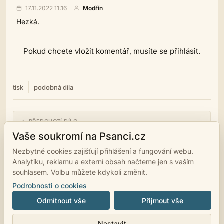
17.11.2022 11:16
Modřín
Hezká.
Pokud chcete vložit komentář, musíte se přihlásit.
tisk
podobná díla
← PŘEDCHOZÍ DÍLO
Úvaha
Vaše soukromí na Psanci.cz
Nezbytné cookies zajišťují přihlášení a fungování webu.
NÁSLEDUJÍCÍ DÍLO →
Analytiku, reklamu a externí obsah načteme jen s vaším
Děkuji
souhlasem. Volbu můžete kdykoli změnit.
Podrobnosti o cookies
Odmítnout vše
Přijmout vše
© 2007 - 2026
psanci.cz
•
Nastavení cookies
•
Facebook
• Programming
Nastavit