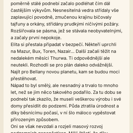
poměrně stálé podnebí začalo podléhat čím dál
častějším výkyvům. Nesnesitelná vedra střídaly vše
zaplavující povodně, zmučenou krajinu bičovaly
tajfuny a orkány, střídány prudkými ničivými požáry.
Rozšiřovala se pásma, jež se stávala neobyvatelnými,
a začaly první nepokoje.
Elita si přestala připadat v bezpečí. Někteří uprchli
na Mazur, Bux, Toren, Nazair… Další začali těžit na
nedalekém měsíci Thurwa. Ti odpovědnější ale
neutekli. Rozhodli se pro plán daleko odvážnější.
Najít pro Bellany novou planetu, kam se budou moci
přestěhovat.
Nápad to byl smělý, ale nesnadný a trvalo to mnoho
let, než se jim něco takového podařilo. Za tu dobu se
podnebí tak zkazilo, že museli veškerou výrobu i své
domy přesídlit do podzemí. Půda ztratila úrodnost a
díky běsnícímu počasí, v ní šlo máloco vypěstovat
přirozeným způsobem.
Oni se však nevzdali a rozjeli masový rozvoj