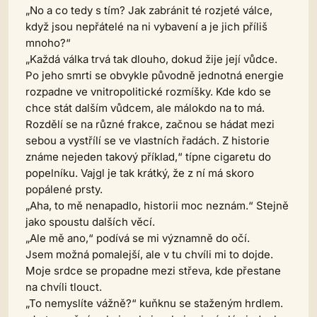
„No a co tedy s tím? Jak zabránit té rozjeté válce,
když jsou nepřátelé na ni vybavení a je jich příliš
mnoho?“
„Každá válka trvá tak dlouho, dokud žije její vůdce.
Po jeho smrti se obvykle původně jednotná energie
rozpadne ve vnitropolitické rozmíšky. Kde kdo se
chce stát dalším vůdcem, ale málokdo na to má.
Rozdělí se na různé frakce, začnou se hádat mezi
sebou a vystřílí se ve vlastních řadách. Z historie
známe nejeden takový příklad,“ típne cigaretu do
popelníku. Vajgl je tak krátký, že z ní má skoro
popálené prsty.
„Aha, to mě nenapadlo, historii moc neznám.“ Stejně
jako spoustu dalších věcí.
„Ale mě ano,“ podívá se mi významně do očí.
Jsem možná pomalejší, ale v tu chvíli mi to dojde.
Moje srdce se propadne mezi střeva, kde přestane
na chvíli tlouct.
„To nemyslíte vážně?“ kuňknu se staženým hrdlem.