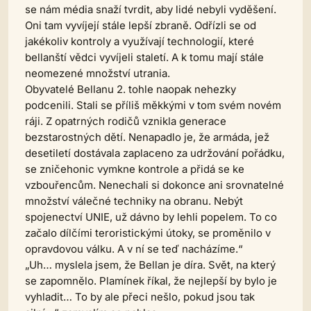
se nám média snaží tvrdit, aby lidé nebyli vyděšení.
Oni tam vyvíjejí stále lepší zbraně. Odřízli se od
jakékoliv kontroly a využívají technologií, které
bellanští vědci vyvíjeli staletí. A k tomu mají stále
neomezené množství utrania.
Obyvatelé Bellanu 2. tohle naopak nehezky
podcenili. Stali se příliš měkkými v tom svém novém
ráji. Z opatrných rodičů vznikla generace
bezstarostných dětí. Nenapadlo je, že armáda, jež
desetiletí dostávala zaplaceno za udržování pořádku,
se zničehonic vymkne kontrole a přidá se ke
vzbouřencům. Nenechali si dokonce ani srovnatelné
množství válečné techniky na obranu. Nebýt
spojenectví UNIE, už dávno by lehli popelem. To co
začalo dílčími teroristickými útoky, se proměnilo v
opravdovou válku. A v ní se teď nacházíme.“
„Uh… myslela jsem, že Bellan je díra. Svět, na který
se zapomnělo. Plamínek říkal, že nejlepší by bylo je
vyhladit… To by ale přeci nešlo, pokud jsou tak