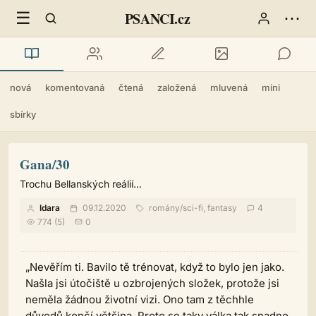
☰
⋯
PSANCI.cz
nová
komentovaná
čtená
založená
mluvená
mini
sbírky
Gana/30
Trochu Bellanských reálií...
Idara
09.12.2020
romány
/
sci-fi, fantasy
4
774 (5)
0
„Nevěřím ti. Bavilo tě trénovat, když to bylo jen jako.
Našla jsi útočiště u ozbrojených složek, protože jsi
neměla žádnou životní vizi. Ono tam z těchhle
důvodů končí většina. Proto se taky válka tak snadno