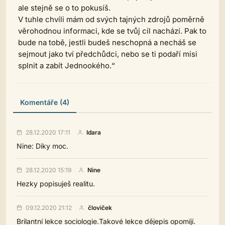
ale stejně se o to pokusíš.
V tuhle chvíli mám od svých tajných zdrojů poměrně
věrohodnou informaci, kde se tvůj cíl nachází. Pak to
bude na tobě, jestli budeš neschopná a necháš se
sejmout jako tví předchůdci, nebo se ti podaří misi
splnit a zabít Jednookého.“
Komentáře (4)
28.12.2020 17:11
Idara
Nine: Diky moc.
28.12.2020 15:19
Nine
Hezky popisuješ realitu.
09.12.2020 21:12
človiček
Brilantní lekce sociologie.Takové lekce dějepis opomíjí.