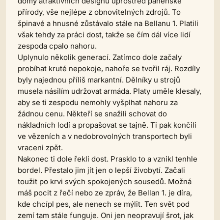
domy atraktivních designů uprostřed panenské
přírody, vše nejlépe z obnovitelných zdrojů. To
špinavé a hnusné zůstávalo stále na Bellanu 1. Platili
však tehdy za práci dost, takže se čím dál více lidí
zespoda cpalo nahoru.
Uplynulo několik generací. Zatímco dole začaly
probíhat kruté nepokoje, nahoře se tvořil ráj. Rozdíly
byly najednou příliš markantní. Dělníky u strojů
musela násilím udržovat armáda. Platy uměle klesaly,
aby se ti zespodu nemohly vyšplhat nahoru za
žádnou cenu. Někteří se snažili schovat do
nákladních lodí a propašovat se tajně. Ti pak končili
ve vězeních a v nedobrovolných transportech byli
vraceni zpět.
Nakonec ti dole řekli dost. Prasklo to a vznikl tenhle
bordel. Přestalo jim jít jen o lepší živobytí. Začali
toužit po krvi svých spokojených sousedů. Možná
máš pocit z řečí nebo ze zpráv, že Bellan 1. je díra,
kde chcípl pes, ale nenech se mýlit. Ten svět pod
zemí tam stále funguje. Oni jen neopravují šrot, jak