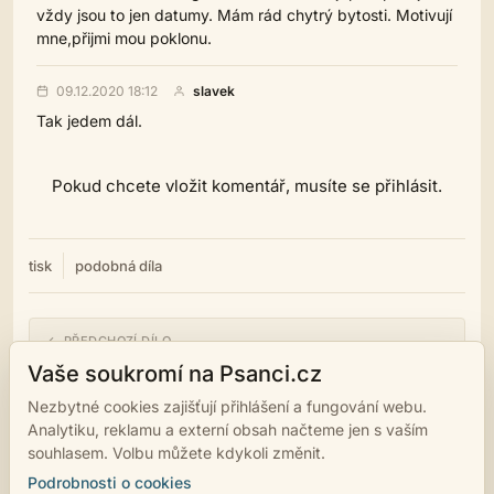
vždy jsou to jen datumy. Mám rád chytrý bytosti. Motivují
mne,přijmi mou poklonu.
09.12.2020 18:12
slavek
Tak jedem dál.
Pokud chcete vložit komentář, musíte se přihlásit.
tisk
podobná díla
← PŘEDCHOZÍ DÍLO
Gana/29
Vaše soukromí na Psanci.cz
Nezbytné cookies zajišťují přihlášení a fungování webu.
NÁSLEDUJÍCÍ DÍLO →
Analytiku, reklamu a externí obsah načteme jen s vaším
Gana/31
souhlasem. Volbu můžete kdykoli změnit.
Podrobnosti o cookies