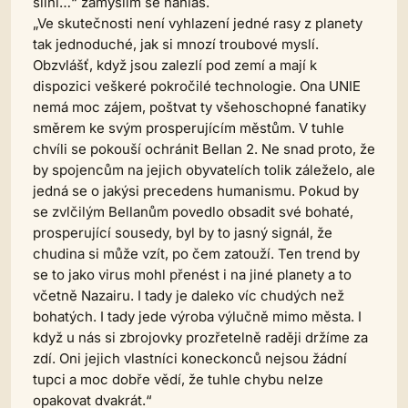
silní…“ zamyslím se nahlas.
„Ve skutečnosti není vyhlazení jedné rasy z planety
tak jednoduché, jak si mnozí troubové myslí.
Obzvlášť, když jsou zalezlí pod zemí a mají k
dispozici veškeré pokročilé technologie. Ona UNIE
nemá moc zájem, poštvat ty všehoschopné fanatiky
směrem ke svým prosperujícím městům. V tuhle
chvíli se pokouší ochránit Bellan 2. Ne snad proto, že
by spojencům na jejich obyvatelích tolik záleželo, ale
jedná se o jakýsi precedens humanismu. Pokud by
se zvlčilým Bellanům povedlo obsadit své bohaté,
prosperující sousedy, byl by to jasný signál, že
chudina si může vzít, po čem zatouží. Ten trend by
se to jako virus mohl přenést i na jiné planety a to
včetně Nazairu. I tady je daleko víc chudých než
bohatých. I tady jede výroba výlučně mimo města. I
když u nás si zbrojovky prozřetelně raději držíme za
zdí. Oni jejich vlastníci koneckonců nejsou žádní
tupci a moc dobře vědí, že tuhle chybu nelze
opakovat dvakrát.“