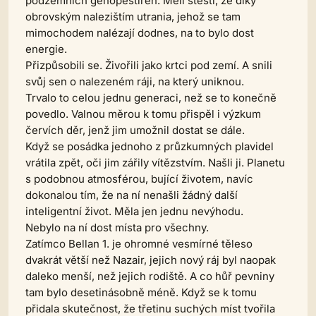
podzemních genopěstíren. Měli štěstí, že díky
obrovským nalezištím utrania, jehož se tam
mimochodem nalézají dodnes, na to bylo dost
energie.
Přizpůsobili se. Živořili jako krtci pod zemí. A snili
svůj sen o nalezeném ráji, na který uniknou.
Trvalo to celou jednu generaci, než se to konečně
povedlo. Valnou měrou k tomu přispěl i výzkum
červích děr, jenž jim umožnil dostat se dále.
Když se posádka jednoho z průzkumných plavidel
vrátila zpět, oči jim zářily vítězstvím. Našli ji. Planetu
s podobnou atmosférou, bující životem, navíc
dokonalou tím, že na ní nenašli žádný další
inteligentní život. Měla jen jednu nevýhodu.
Nebylo na ní dost místa pro všechny.
Zatímco Bellan 1. je ohromné vesmírné těleso
dvakrát větší než Nazair, jejich nový ráj byl naopak
daleko menší, než jejich rodiště. A co hůř pevniny
tam bylo desetinásobně méně. Když se k tomu
přidala skutečnost, že třetinu suchých míst tvořila