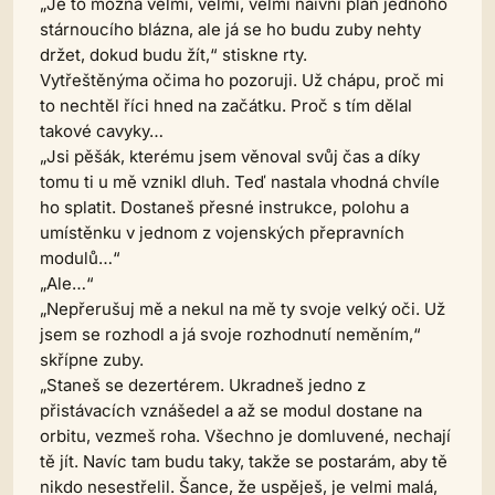
„Je to možná velmi, velmi, velmi naivní plán jednoho
stárnoucího blázna, ale já se ho budu zuby nehty
držet, dokud budu žít,“ stiskne rty.
Vytřeštěnýma očima ho pozoruji. Už chápu, proč mi
to nechtěl říci hned na začátku. Proč s tím dělal
takové cavyky…
„Jsi pěšák, kterému jsem věnoval svůj čas a díky
tomu ti u mě vznikl dluh. Teď nastala vhodná chvíle
ho splatit. Dostaneš přesné instrukce, polohu a
umístěnku v jednom z vojenských přepravních
modulů…“
„Ale…“
„Nepřerušuj mě a nekul na mě ty svoje velký oči. Už
jsem se rozhodl a já svoje rozhodnutí neměním,“
skřípne zuby.
„Staneš se dezertérem. Ukradneš jedno z
přistávacích vznášedel a až se modul dostane na
orbitu, vezmeš roha. Všechno je domluvené, nechají
tě jít. Navíc tam budu taky, takže se postarám, aby tě
nikdo nesestřelil. Šance, že uspěješ, je velmi malá,