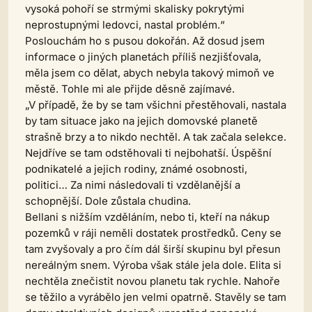
vysoká pohoří se strmými skalisky pokrytými
neprostupnými ledovci, nastal problém.“
Poslouchám ho s pusou dokořán. Až dosud jsem
informace o jiných planetách příliš nezjišťovala,
měla jsem co dělat, abych nebyla takový mimoň ve
městě. Tohle mi ale přijde děsně zajímavé.
„V případě, že by se tam všichni přestěhovali, nastala
by tam situace jako na jejich domovské planetě
strašně brzy a to nikdo nechtěl. A tak začala selekce.
Nejdříve se tam odstěhovali ti nejbohatší. Úspěšní
podnikatelé a jejich rodiny, známé osobnosti,
politici… Za nimi následovali ti vzdělanější a
schopnější. Dole zůstala chudina.
Bellani s nižším vzděláním, nebo ti, kteří na nákup
pozemků v ráji neměli dostatek prostředků. Ceny se
tam zvyšovaly a pro čím dál širší skupinu byl přesun
nereálným snem. Výroba však stále jela dole. Elita si
nechtěla znečistit novou planetu tak rychle. Nahoře
se těžilo a vyrábělo jen velmi opatrně. Stavěly se tam