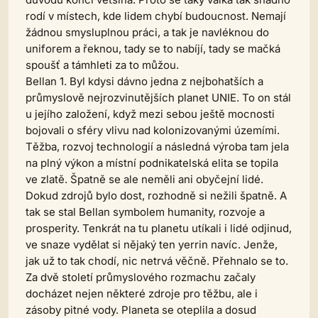
rodí v místech, kde lidem chybí budoucnost. Nemají
žádnou smysluplnou práci, a tak je navléknou do
uniforem a řeknou, tady se to nabíjí, tady se mačká
spoušť a támhleti za to můžou.
Bellan 1. Byl kdysi dávno jedna z nejbohatších a
průmyslově nejrozvinutějších planet UNIE. To on stál
u jejího založení, když mezi sebou ještě mocnosti
bojovali o sféry vlivu nad kolonizovanými územími.
Těžba, rozvoj technologií a následná výroba tam jela
na plný výkon a místní podnikatelská elita se topila
ve zlatě. Špatně se ale neměli ani obyčejní lidé.
Dokud zdrojů bylo dost, rozhodně si nežili špatně. A
tak se stal Bellan symbolem humanity, rozvoje a
prosperity. Tenkrát na tu planetu utíkali i lidé odjinud,
ve snaze vydělat si nějaký ten yerrin navíc. Jenže,
jak už to tak chodí, nic netrvá věčně. Přehnalo se to.
Za dvě století průmyslového rozmachu začaly
docházet nejen některé zdroje pro těžbu, ale i
zásoby pitné vody. Planeta se oteplila a dosud